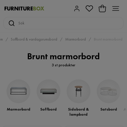
um
Soffbord & vardagsrumsbord
Marmorbord
Brunt marmorbord
Brunt marmorbord
3 st produkter
Marmorbord
Soffbord
Sidobord &
Satsbord
A
lampbord