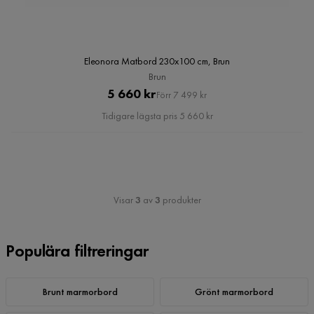
Eleonora Matbord 230x100 cm, Brun
Brun
Pris
Original
5 660 kr
Förr 7 499 kr
Pris
Tidigare lägsta pris 5 660 kr
Visar
3
av
3
produkter
Populära filtreringar
Brunt marmorbord
Grönt marmorbord