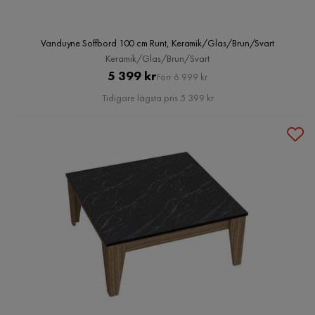
Vanduyne Soffbord 100 cm Runt, Keramik/Glas/Brun/Svart
Keramik/Glas/Brun/Svart
Pris
Original
5 399 kr
Förr 6 999 kr
Pris
Tidigare lägsta pris 5 399 kr