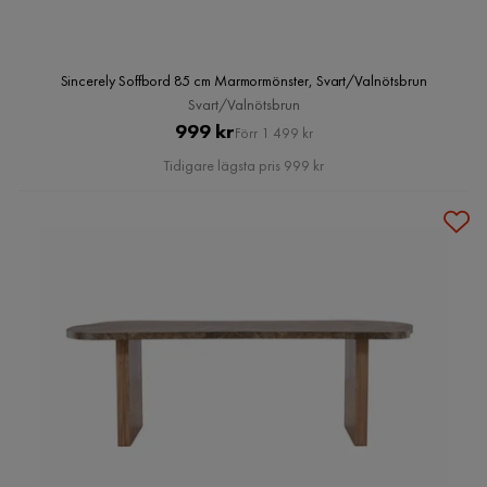
Sincerely Soffbord 85 cm Marmormönster, Svart/Valnötsbrun
Svart/Valnötsbrun
Pris
Original
999 kr
Förr 1 499 kr
Pris
Tidigare lägsta pris 999 kr