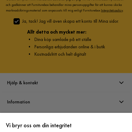
och godkänner att Furniturebox behandlar mina personuppgifter för att kunna skicka
marknadsföringsmaterial som anpassats till mig enligt Furniturebox
Integritetspolicy
.
Ja, tack! Jag vill även skapa ett konto till Mina sidor.
Allt detta och mycket mer:
•
Dina köp samlade på ett ställe
•
Personliga erbjudanden online & i butik
•
Kostnadsfritt och helt digitalt
Hjälp & kontakt
Information
Varumärken
Vi bryr oss om din integritet