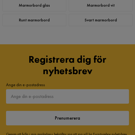
Marmorbord glas
Marmorbord vit
Runt marmorbord
Svart marmorbord
Registrera dig för
nyhetsbrev
Ange din e-postadress
Prenumerera
Genom att fylla i min mailadress bekräftar jag att jag vill ha Furniturebox nyhetsbrev