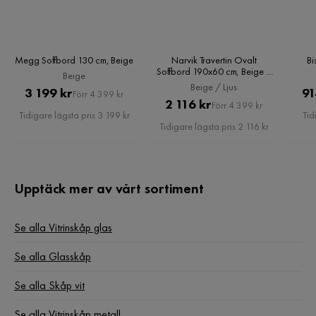
Megg Soffbord 130 cm, Beige
Narvik Travertin Ovalt
Bi
Soffbord 190x60 cm, Beige /
Beige
Ljus
Beige / Ljus
Pris
Original
3 199 kr
91
Förr 4 399 kr
Pris
Original
2 116 kr
Förr 4 399 kr
Pris
Tidigare lägsta pris 3 199 kr
Tid
Pris
Tidigare lägsta pris 2 116 kr
Upptäck mer av vårt sortiment
Se alla Vitrinskåp glas
Se alla Glasskåp
Se alla Skåp vit
Se alla Vitrinskåp metall