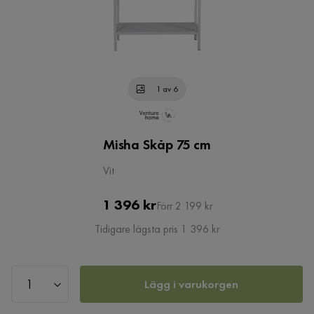
1 av 6
Misha Skåp 75 cm
Vit
Pris
Original
1 396 kr
Förr 2 199 kr
Pris
Tidigare lägsta pris 1 396 kr
Lägg i varukorgen