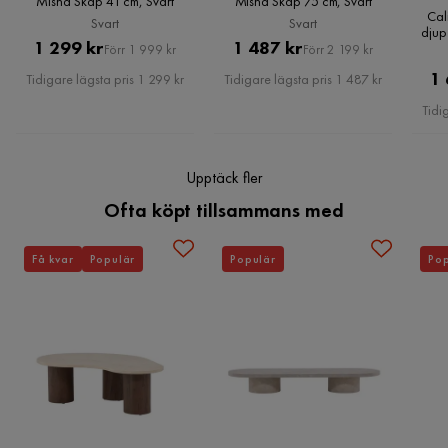
Misha Skåp 41 cm, Svart
Misha Skåp 75 cm, Svart
Cal
Svart
Svart
djup
Maxvikt
32 Kg
Pris
Original
Pris
Original
1 299 kr
1 487 kr
Förr 1 999 kr
Förr 2 199 kr
Pris
Pris
1 
Tidigare lägsta pris 1 299 kr
Tidigare lägsta pris 1 487 kr
Serie
Misha
Tidi
Upptäck fler
Ofta köpt tillsammans med
Få kvar
Populär
Populär
Pop