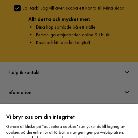
Ja, tack! Jag vill även skapa ett konto till Mina sidor.
Allt detta och mycket mer:
•
Dina köp samlade på ett ställe
•
Personliga erbjudanden online & i butik
•
Kostnadsfritt och helt digitalt
Hjälp & kontakt
Information
Varumärken
Vi bryr oss om din integritet
Genom att klicka på "acceptera cookies" samtycker du till lagring av
Sortiment
cookies på din enhet för att förbättra navigeringen på webbplatsen,