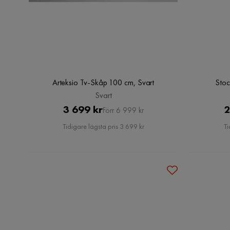
Arteksio Tv-Skåp 100 cm, Svart
Stoc
Svart
Pris
Original
3 699 kr
2
Förr 6 999 kr
Pris
Tidigare lägsta pris 3 699 kr
Ti