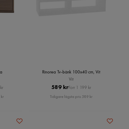
ka
Rinorea Tv-bänk 100x40 cm, Vit
Vit
Pris
Original
589 kr
kr
Förr 1 199 kr
Pris
 kr
Tidigare lägsta pris 589 kr