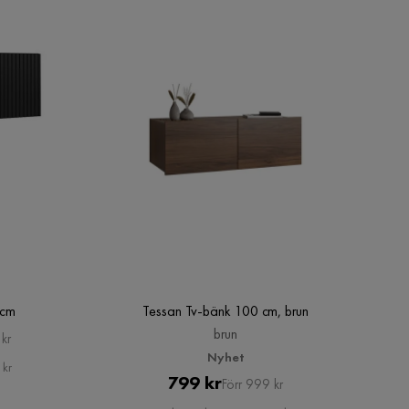
 cm
Tessan Tv-bänk 100 cm, brun
brun
kr
Nyhet
 kr
Pris
Original
799 kr
Förr 999 kr
Pris