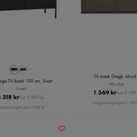
+1
TV-bänk Dragh, Moc
nge TV-bänk 100 cm, Svart
Mocka
Svart
Pris
Original
1 369 kr
Förr 2 199 
Pris
Original
 318 kr
Förr 5 999 kr
Pris
Tidigare lägsta pris 1 369
Pris
idigare lägsta pris 3 318 kr