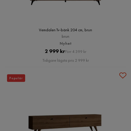
Vemdalen Tv-bänk 204 cm, brun
brun
Nyhet
Pris
Original
2 999 kr
Förr 4 399 kr
Pris
Tidigare lägsta pris 2 999 kr
Populär