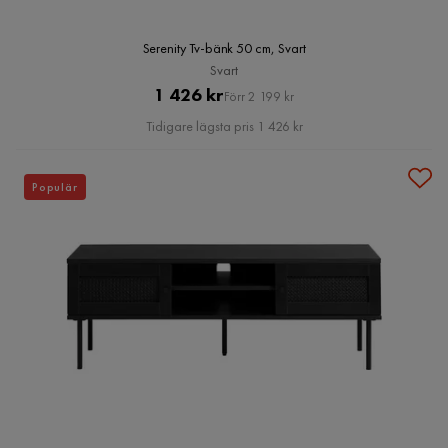
Serenity Tv-bänk 50 cm, Svart
Svart
Pris
Original
1 426 kr
Förr 2 199 kr
Pris
Tidigare lägsta pris 1 426 kr
Populär