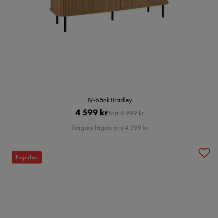
TV-bänk Bradley
Pris
Original
4 599 kr
Förr 6 999 kr
Pris
Tidigare lägsta pris 4 599 kr
Populär