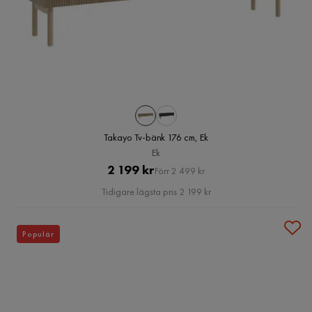
Takayo Tv-bänk 176 cm, Ek
Ek
Pris
Original
2 199 kr
Förr 2 499 kr
Pris
Tidigare lägsta pris 2 199 kr
Populär