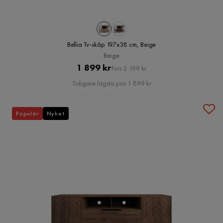
Bellia Tv-skåp 197x38 cm, Beige
Beige
Pris
Original
1 899 kr
Förr 2 199 kr
Pris
Tidigare lägsta pris 1 899 kr
Populär
Nyhet