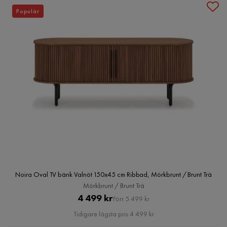
Populär
Noira Oval TV bänk Valnöt 150x45 cm Ribbad, Mörkbrunt / Brunt Trä
Mörkbrunt / Brunt Trä
Pris
Original
4 499 kr
Förr 5 499 kr
Pris
Tidigare lägsta pris 4 499 kr