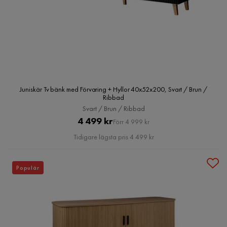
Juniskär Tv bänk med Förvaring + Hyllor 40x52x200, Svart / Brun /
Ribbad
Svart / Brun / Ribbad
Pris
Original
4 499 kr
Förr 4 999 kr
Pris
Tidigare lägsta pris 4 499 kr
Populär