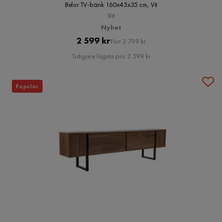
Belor TV-bänk 160x45x35 cm, Vit
Vit
Nyhet
Pris
Original
2 599 kr
Förr 3 799 kr
Pris
Tidigare lägsta pris 2 599 kr
Populär