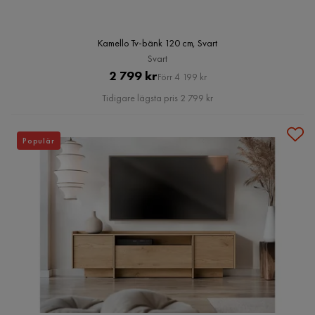
Kamello Tv-bänk 120 cm, Svart
Svart
Pris
Original
2 799 kr
Förr 4 199 kr
Pris
Tidigare lägsta pris 2 799 kr
Populär