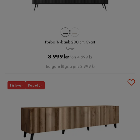
Forba Tv-bänk 200 cm, Svart
Svart
Pris
Original
3 999 kr
Förr 4 599 kr
Pris
Tidigare lägsta pris 3 999 kr
Få kvar
Populär