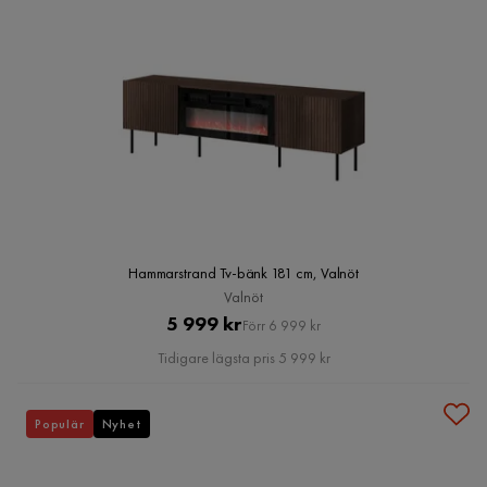
Hammarstrand Tv-bänk 181 cm, Valnöt
Valnöt
Pris
Original
5 999 kr
Förr 6 999 kr
Pris
Tidigare lägsta pris 5 999 kr
Populär
Nyhet