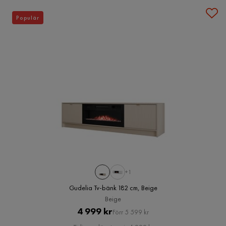
Populär
+1
Gudelia Tv-bänk 182 cm, Beige
Beige
Pris
Original
4 999 kr
Förr 5 599 kr
Pris