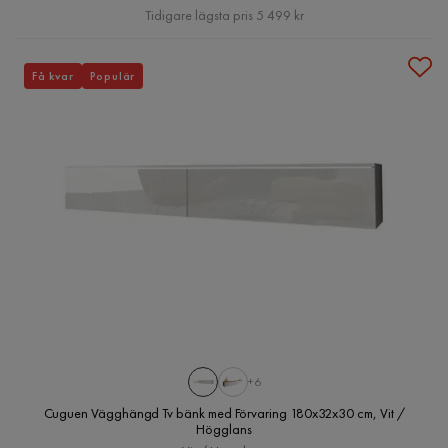
Pris
Tidigare lägsta pris 5 499 kr
Få kvar
Populär
+6
Cuguen Vägghängd Tv bänk med Förvaring 180x32x30 cm, Vit /
Högglans