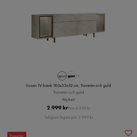
+1
Sosan TV-bänk 180x55x32 cm, Travertin och guld
Travertin och guld
Nyhet
Pris
Original
2 999 kr
Förr 4 399 kr
Pris
Tidigare lägsta pris 2 999 kr
Populär