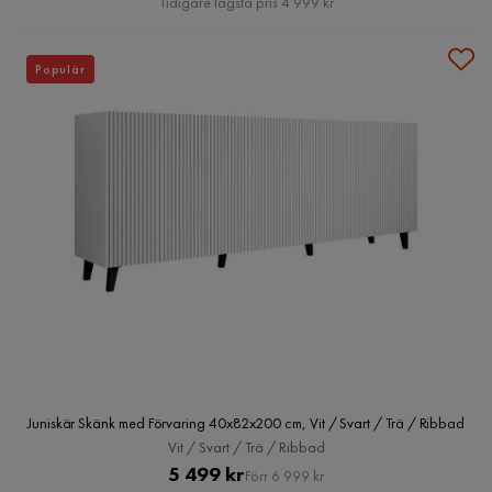
Tidigare lägsta pris 4 999 kr
Populär
Juniskär Skänk med Förvaring 40x82x200 cm, Vit / Svart / Trä / Ribbad
Vit / Svart / Trä / Ribbad
Pris
Original
5 499 kr
Förr 6 999 kr