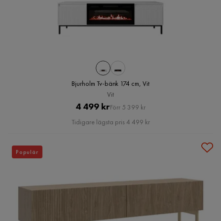
Bjurholm Tv-bänk 174 cm, Vit
Vit
Pris
Original
4 499 kr
Förr 5 399 kr
Pris
Tidigare lägsta pris 4 499 kr
Populär