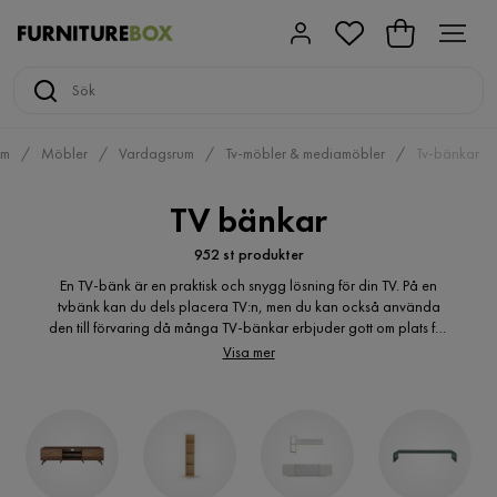
em
Möbler
Vardagsrum
Tv-möbler & mediamöbler
Tv-bänkar
TV bänkar
952 st produkter
En TV-bänk är en praktisk och snygg lösning för din TV. På en
tvbänk kan du dels placera TV:n, men du kan också använda
den till förvaring då många TV-bänkar erbjuder gott om plats för
detta. Hos Furniturebox hittar du ett brett utbud av bänkar för
Visa mer
varje stil.