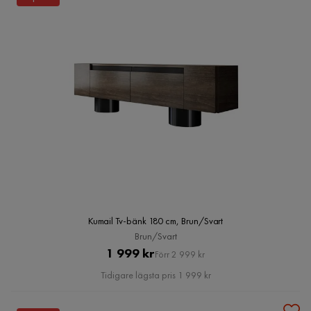
Kumail Tv-bänk 180 cm, Brun/Svart
Brun/Svart
Pris
Original
1 999 kr
Förr 2 999 kr
Pris
Tidigare lägsta pris 1 999 kr