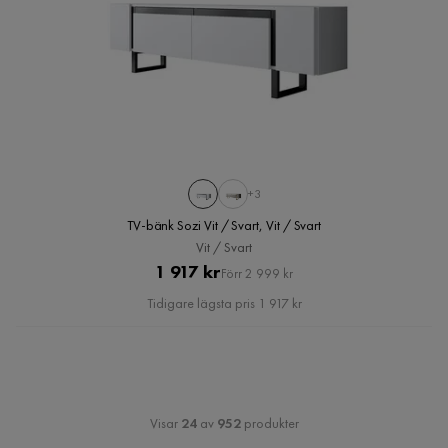
+3
TV-bänk Sozi Vit / Svart, Vit / Svart
Vit / Svart
Pris
Original
1 917 kr
Förr 2 999 kr
Pris
Tidigare lägsta pris 1 917 kr
Visar
24
av
952
produkter