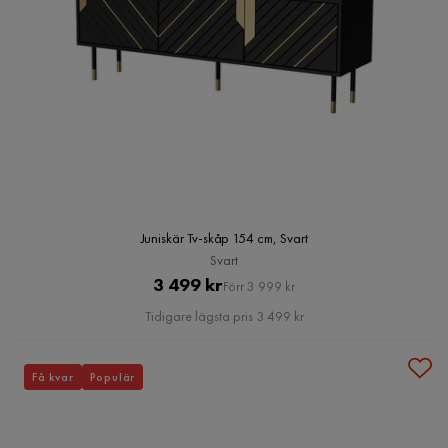
Juniskär Tv-skåp 154 cm, Svart
Svart
Pris
Original
3 499 kr
Förr 3 999 kr
Pris
Tidigare lägsta pris 3 499 kr
Få kvar
Populär