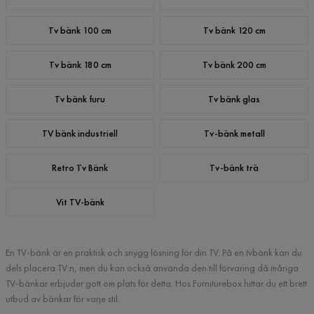
Tv bänk 100 cm
Tv bänk 120 cm
Tv bänk 180 cm
Tv bänk 200 cm
Tv bänk furu
Tv bänk glas
TV bänk industriell
Tv-bänk metall
Retro Tv Bänk
Tv-bänk trä
Vit TV-bänk
En TV-bänk är en praktisk och snygg lösning för din TV. På en tvbänk kan du
dels placera TV:n, men du kan också använda den till förvaring då många
TV-bänkar erbjuder gott om plats för detta. Hos Furniturebox hittar du ett brett
utbud av bänkar för varje stil.