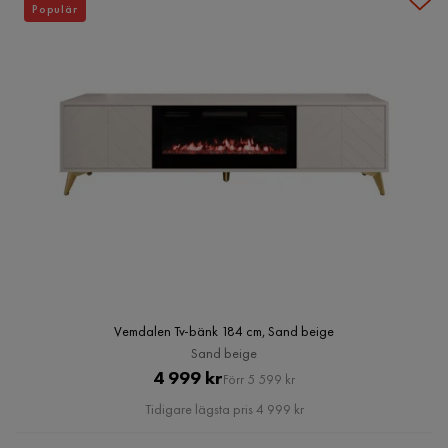
Populär
Vemdalen Tv-bänk 184 cm, Sand beige
Sand beige
Pris
Original
4 999 kr
Förr 5 599 kr
Pris
Tidigare lägsta pris 4 999 kr