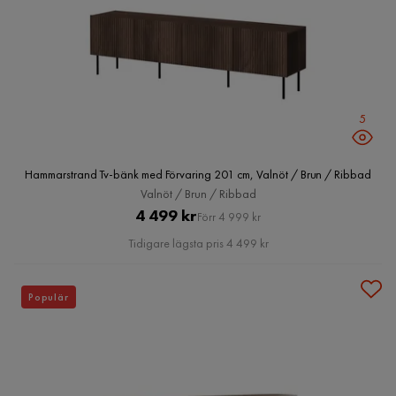
5
Hammarstrand Tv-bänk med Förvaring 201 cm, Valnöt / Brun / Ribbad
Valnöt / Brun / Ribbad
Pris
Original
4 499 kr
Förr 4 999 kr
Pris
Tidigare lägsta pris 4 499 kr
Populär