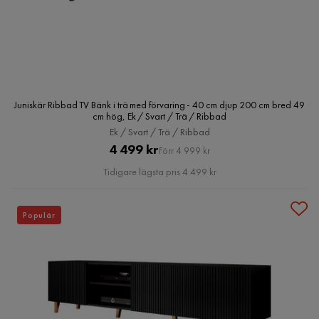
Juniskär Ribbad TV Bänk i trä med förvaring - 40 cm djup 200 cm bred 49
cm hög, Ek / Svart / Trä / Ribbad
Ek / Svart / Trä / Ribbad
Pris
Original
4 499 kr
Förr 4 999 kr
Pris
Tidigare lägsta pris 4 499 kr
Populär