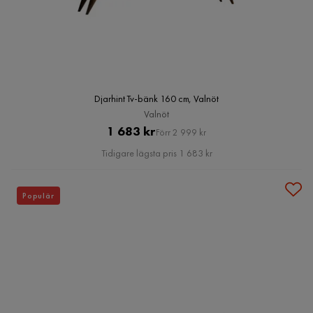
Djarhint Tv-bänk 160 cm, Valnöt
Valnöt
Pris
Original
1 683 kr
Förr 2 999 kr
Pris
Tidigare lägsta pris 1 683 kr
Populär