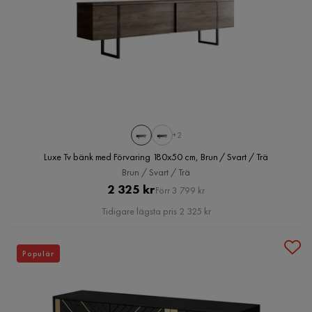
+2
Luxe Tv bänk med Förvaring 180x50 cm, Brun / Svart / Trä
Brun / Svart / Trä
Pris
Original
2 325 kr
Förr 3 799 kr
Pris
Tidigare lägsta pris 2 325 kr
Populär