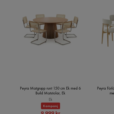
Peyra Matgrupp runt 150 cm Ek med 6
Peyra Förl
Build Matstolar, Ek
me
Ek
Kampanj
Rabatterat
9 999 kr