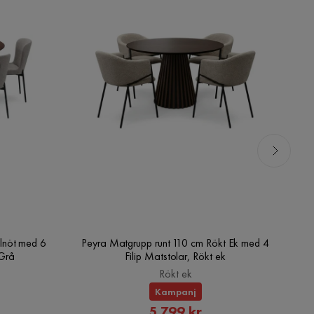
lnöt med 6
Peyra Matgrupp runt 110 cm Rökt Ek med 4
V
/Grå
Filip Matstolar, Rökt ek
Rökt ek
Kampanj
rat
Rabatterat
5 799 kr