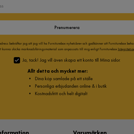
Prenumerera
adress bekräftar jag att jag vill ha Furniturebox nyhetsbrev och godkänner att Furniturebox beh
att kunna skicka marknadsföringsmaterial som anpassats till mig enligt Furniturebox
Integritetsp
Ja, tack! Jag vill även skapa ett konto till Mina sidor.
Allt detta och mycket mer:
•
Dina köp samlade på ett ställe
•
Personliga erbjudanden online & i butik
•
Kostnadsfritt och helt digitalt
nformation
Varumärken