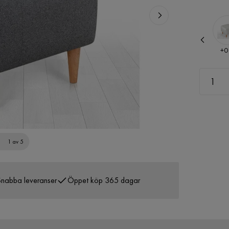
Pris
Pris
+
0 kr
+
0
1 av 5
nabba leveranser
Öppet köp 365 dagar