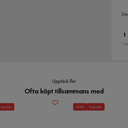
Färgnamn
Grey
Owe
Färg ben
Natur
1
Vikt
2.3 kg
Tid
 Sittpuff 43 cm - Grå!
Serie
Upptäck fler
Ofta köpt tillsammans med
Populär
-42%
Populär