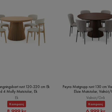
ängningsbart runt 120-220 cm Ek
Peyra Matgrupp runt 130 cm Va
d 4 Molly Matstolar, Ek
Elsie Matstolar, Valnöt
Ek
Valnöt/Grå
Kampanj
Kampanj
Rabatterat
Rabatte
8 999 kr
6 999 kr