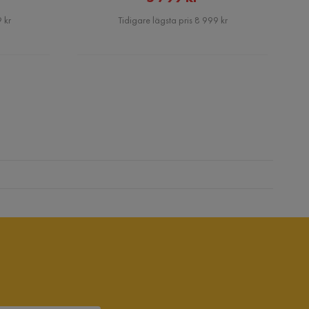
Pris
 kr
Tidigare lägsta pris 8 999 kr