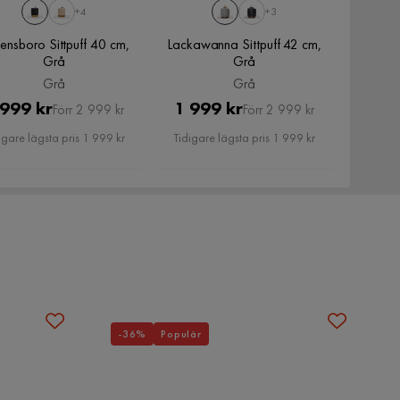
+4
+3
nsboro Sittpuff 40 cm,
Lackawanna Sittpuff 42 cm,
Grå
Grå
Grå
Grå
Pris
Original
Pris
Original
 999 kr
1 999 kr
Förr 2 999 kr
Förr 2 999 kr
Pris
Pris
igare lägsta pris 1 999 kr
Tidigare lägsta pris 1 999 kr
-36%
Populär