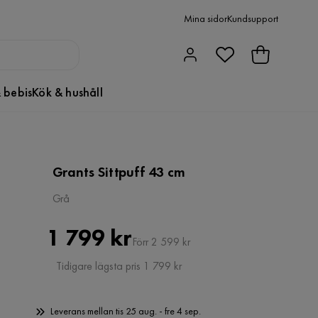
Mina sidor
Kundsupport
 bebis
Kök & hushåll
Grants Sittpuff 43 cm
Grå
Pris
Original
1 799 kr
Förr 2 599 kr
Pris
Tidigare lägsta pris 1 799 kr
Leverans mellan tis 25 aug. - fre 4 sep.