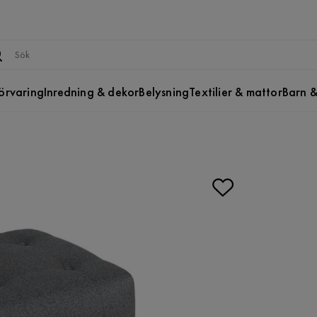
örvaring
Inredning & dekor
Belysning
Textilier & mattor
Barn &