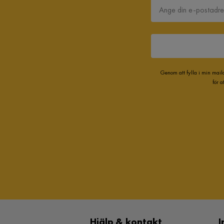
Genom att fylla i min mail
för 
Hjälp & kontakt
I