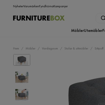
Nyheter
Varumärken
Fyndhörna
Kampanjer
Möbler
Utemöbler
F
Hem
Möbler
Vardagsrum
Stolar & sittmöbler
Sittpuff