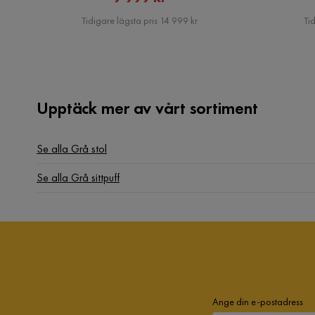
Pris
Tidigare lägsta pris 14 999 kr
Tid
Upptäck mer av vårt sortiment
Se alla Grå stol
Se alla Grå sittpuff
Ange din e-postadress