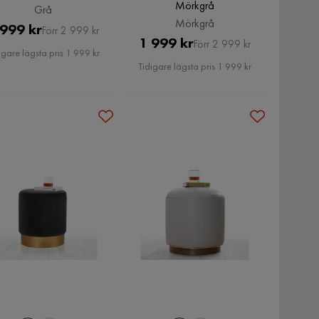
Mörkgrå
Grå
Mörkgrå
Pris
Original
 999 kr
Förr 2 999 kr
Pris
Original
1 999 kr
Förr 2 999 kr
Pris
igare lägsta pris 1 999 kr
Pris
Tidigare lägsta pris 1 999 kr