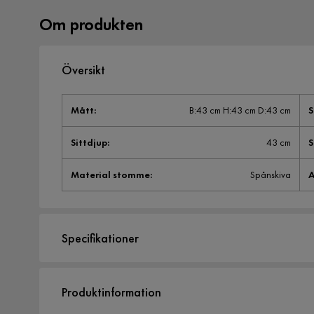
Om produkten
Översikt
Mått
:
B:43 cm H:43 cm D:43 cm
S
Sittdjup
:
43 cm
S
Material stomme
:
Spånskiva
A
Specifikationer
Artikelnummer:
2220709
Produktinformation
Storlek