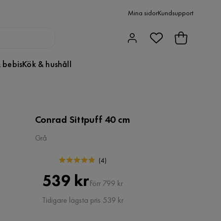
Mina sidor
Kundsupport
 bebis
Kök & hushåll
Conrad Sittpuff 40 cm
Grå
(
4
)
Pris
Original
539 kr
Förr 799 kr
Pris
Tidigare lägsta pris 539 kr