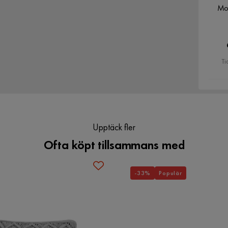
Mog
Ti
Upptäck fler
Ofta köpt tillsammans med
recist utförande, Precis finish, Multifunktionell
-33%
Populär
Verified by Trustvoice