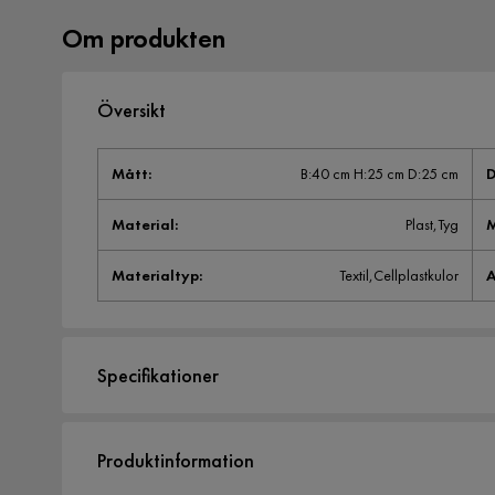
Om produkten
Översikt
Mått
:
B:40 cm H:25 cm D:25 cm
D
Material
:
Plast,Tyg
M
Materialtyp
:
Textil,Cellplastkulor
A
Specifikationer
Artikelnummer:
1008510
Produktinformation
Storlek