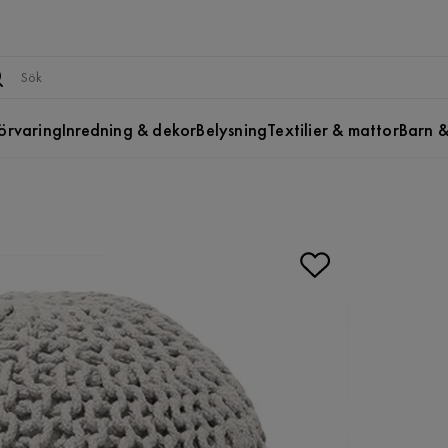
örvaring
Inredning & dekor
Belysning
Textilier & mattor
Barn &