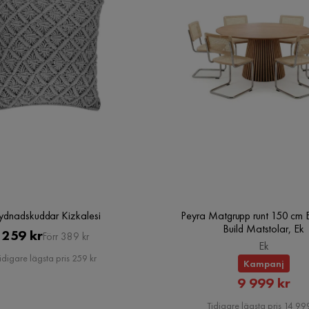
t mild rengöringsmedel
ngen till att de normalt förlorar sin form med tiden.
fel. För att återställa sittpuffens ursprungliga
ydnadskuddar Kizkalesi
Peyra Matgrupp runt 150 cm 
Build Matstolar, Ek
Pris
Original
259 kr
Förr 389 kr
Ek
Pris
idigare lägsta pris 259 kr
Kampanj
Rabatte
9 999 kr
Pris
Tidigare lägsta pris 14 999