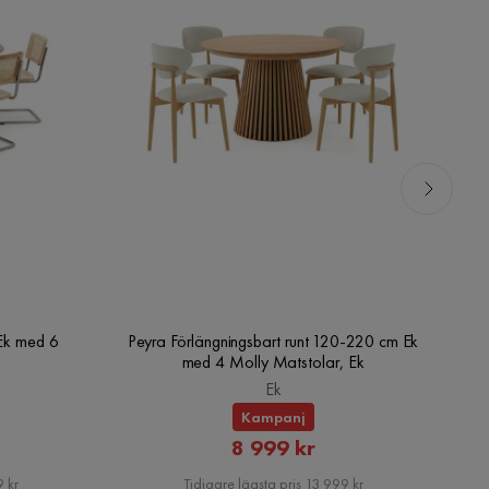
Ek med 6
Peyra Förlängningsbart runt 120-220 cm Ek
Pe
med 4 Molly Matstolar, Ek
Ek
Kampanj
rat
Rabatterat
8 999 kr
Pris
 kr
Tidigare lägsta pris 13 999 kr