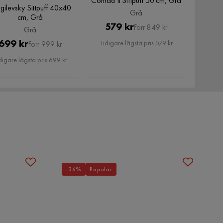
Conrad Ii Sittpuff 50 cm, Grå
ilevsky Sittpuff 40x40
Grå
cm, Grå
Pris
Original
579 kr
Förr 849 kr
Grå
Pris
Pris
Original
699 kr
Tidigare lägsta pris 579 kr
Förr 999 kr
Pris
digare lägsta pris 699 kr
-36%
Populär