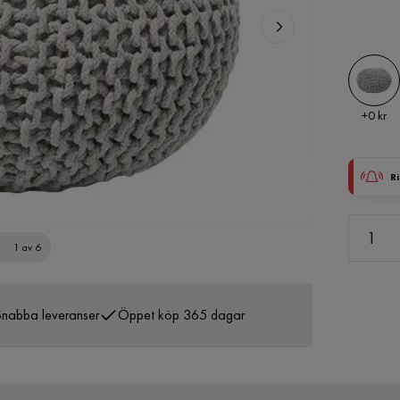
Pris
+
0 kr
Ri
1 av 6
nabba leveranser
Öppet köp 365 dagar