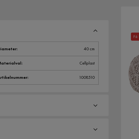
Få 
iameter
:
40 cm
aterialval
:
Cellplast
rtikelnummer
:
1008510