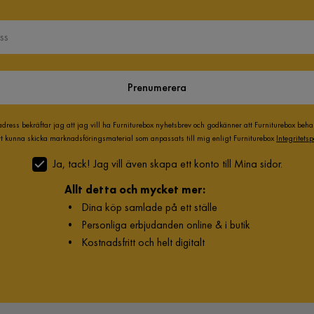
Prenumerera
adress bekräftar jag att jag vill ha Furniturebox nyhetsbrev och godkänner att Furniturebox beh
att kunna skicka marknadsföringsmaterial som anpassats till mig enligt Furniturebox
Integritetsp
Ja, tack! Jag vill även skapa ett konto till Mina sidor.
Allt detta och mycket mer:
•
Dina köp samlade på ett ställe
•
Personliga erbjudanden online & i butik
•
Kostnadsfritt och helt digitalt