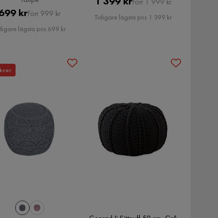
Pris
Original
1 399 kr
Förr 1 999 kr
Pris
Original
699 kr
Förr 999 kr
Pris
Tidigare lägsta pris 1 399 kr
Pris
digare lägsta pris 699 kr
kvar