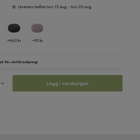
Leverans mellan tors 13 aug. - tors 20 aug.
Pris
Pris
+
660 kr
−90 kr
sk för slutförsäljning!
Lägg i varukorgen