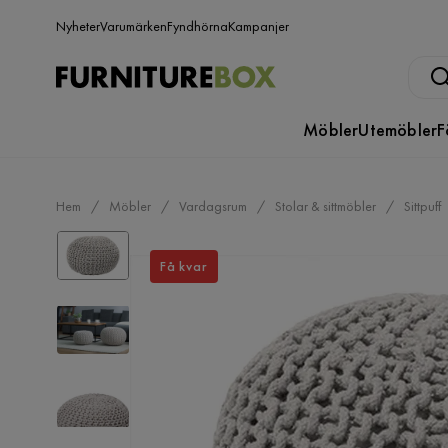
Nyheter
Varumärken
Fyndhörna
Kampanjer
Möbler
Utemöbler
F
Hem
Möbler
Vardagsrum
Stolar & sittmöbler
Sittpuff
Få kvar