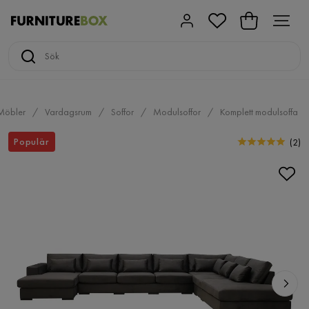
Möbler
Vardagsrum
Soffor
Modulsoffor
Komplett modulsoffa
Populär
(
2
)