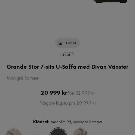
1 av 14
Grande Stor 7-sits U-Soffa med Divan Vänster
Mörkgrå Sammet
Pris
Original
20 999 kr
Förr 32 999 kr
Pris
Tidigare lägsta pris 20 999 kr
Klädsel:
Monolith 95, Mörkgrå Sammet