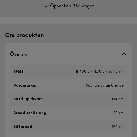
Öppet köp 365 dagar
Över 400 000 nöjda kunder
Om produkten
Översikt
Mått
:
B:458 cm H:78 cm D:112 cm
Varumärke
:
Scandinavian Choice
Sittdjup divan
:
154 cm
Bredd schäslong
:
115 cm
Sittbredd
:
396 cm