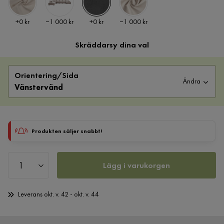
Pris
Pris
Pris
Pris
+
0 kr
−1 000 kr
+
0 kr
−1 000 kr
Skräddarsy dina val
Orientering/Sida
Ändra
Vänstervänd
Produkten säljer snabbt!
Lägg i varukorgen
Leverans okt. v. 42 - okt. v. 44