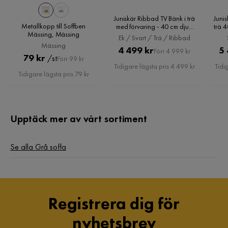
Funktion
Juniskär Ribbad TV Bänk i trä
Juni
Metallkopp till Soffben
med förvaring - 40 cm djup
trä 
Avtagbar klädsel
Nej
Mässing, Mässing
200 cm bred 49 cm hög, Ek /
Ek / Svart / Trä / Ribbad
Svart / Trä / Ribbad
Mässing
Pris
Original
4 499 kr
5 
Förr 4 999 kr
Pris
Original
79 kr
Övrigt
/st
Förr 99 kr
Pris
Tidigare lägsta pris 4 499 kr
Tidi
Pris
Tidigare lägsta pris 79 kr
Färgnamn
Mörkgrå
Tvättbar
Nej
Upptäck mer av vårt sortiment
Färg ben
Svart
Se alla Grå soffa
Vikt
228 kg
Färg
Grå
Klädsel
Monolith 95, Mörkgrå Sammet
Registrera dig för
Fotpall ingår
Nej
nyhetsbrev