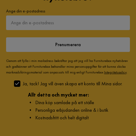
Form
U-formad
Ange din e-postadress
Serie
GRANDE
Orientering/Sida
Vänstervänd
Prenumerera
Genom att fylla i min mailadress bekräftar jag att jag vill ha Furniturebox nyhetsbrev
och godkänner att Furniturebox behandlar mina personuppgifter för att kunna skicka
marknadsföringsmaterial som anpassats till mig enligt Furniturebox
Integritetspolicy
.
Ja, tack! Jag vill även skapa ett konto till Mina sidor.
Allt detta och mycket mer:
•
Dina köp samlade på ett ställe
•
Personliga erbjudanden online & i butik
•
Kostnadsfritt och helt digitalt