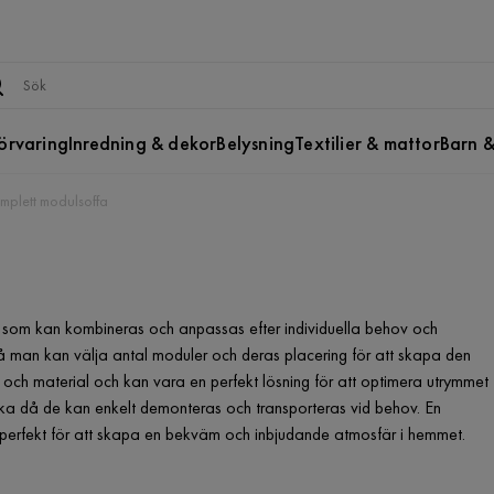
örvaring
Inredning & dekor
Belysning
Textilier & mattor
Barn &
mplett modulsoffa
 som kan kombineras och anpassas efter individuella behov och
då man kan välja antal moduler och deras placering för att skapa den
ger och material och kan vara en perfekt lösning för att optimera utrymmet
ska då de kan enkelt demonteras och transporteras vid behov. En
r perfekt för att skapa en bekväm och inbjudande atmosfär i hemmet.