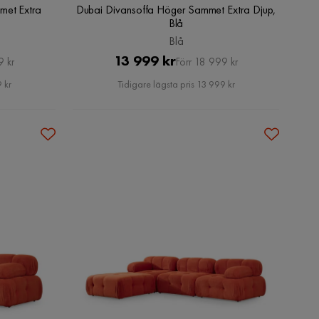
met Extra
Dubai Divansoffa Höger Sammet Extra Djup,
Blå
Blå
Pris
Original
13 999 kr
9 kr
Förr 18 999 kr
Pris
 kr
Tidigare lägsta pris 13 999 kr