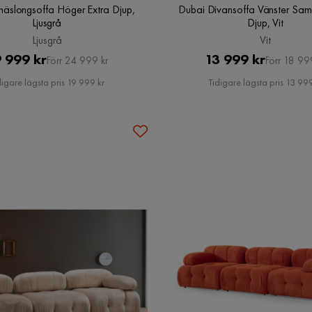
häslongsoffa Höger Extra Djup,
Dubai Divansoffa Vänster Sam
Ljusgrå
Djup, Vit
Ljusgrå
Vit
Pris
Original
Pris
Original
 999 kr
13 999 kr
Förr 24 999 kr
Förr 18 99
Pris
Pris
digare lägsta pris 19 999 kr
Tidigare lägsta pris 13 999