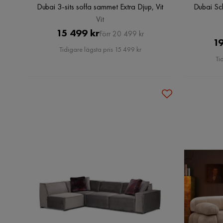
Dubai 3-sits soffa sammet Extra Djup, Vit
Dubai Sc
Vit
Pris
Original
15 499 kr
Förr 20 499 kr
19
Pris
Tidigare lägsta pris 15 499 kr
Ti