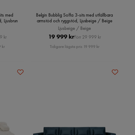
its med
Belgin Bubblig Soffa 3-sits med utfällbara
, Ljusbrun
armstöd och ryggstöd, Ljusbeige / Beige
Ljusbeige / Beige
Pris
Original
19 999 kr
9 kr
Förr 29 999 kr
Pris
 kr
Tidigare lägsta pris 19 999 kr