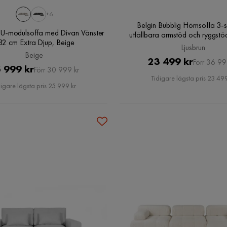
+6
Belgin Bubblig Hörnsoffa 3-s
 U-modulsoffa med Divan Vänster
utfällbara armstöd och ryggstöd
32 cm Extra Djup, Beige
Ljusbrun
Beige
Pris
Original
23 499 kr
Förr 36 99
Pris
Original
 999 kr
Förr 30 999 kr
Pris
Tidigare lägsta pris 23 499
Pris
digare lägsta pris 25 999 kr