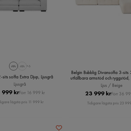
+6
Belgin Bubblig Divansoffa 3-sit
-sits soffa Extra Djup, Ljusgrå
utfällbara armstöd och ryggstöd, 
Ljusgrå
Ljus / Beige
Pris
Original
 999 kr
Pris
Original
23 999 kr
Förr 16 999 kr
Förr 36 99
Pris
Pris
digare lägsta pris 11 999 kr
Tidigare lägsta pris 23 999