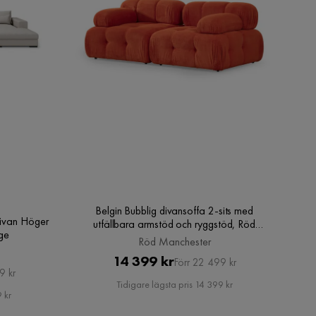
Belgin Bubblig divansoffa 2-sits med
ivan Höger
utfällbara armstöd och ryggstöd, Röd
ge
Manchester
Röd Manchester
Pris
Original
14 399 kr
Förr 22 499 kr
9 kr
Pris
Tidigare lägsta pris 14 399 kr
 kr