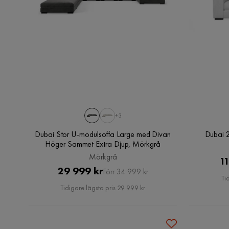
+3
Dubai Stor U-modulsoffa Large med Divan
Dubai 2
Höger Sammet Extra Djup, Mörkgrå
Mörkgrå
11
Pris
Original
29 999 kr
Förr 34 999 kr
Ti
Pris
Tidigare lägsta pris 29 999 kr