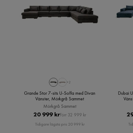
+2
Grande Stor 7-sits U-Soffa med Divan
Dubai U
Vänster, Mörkgrå Sammet
Väns
Mörkgrå Sammet
Pris
Original
20 999 kr
29
Förr 32 999 kr
Pris
Tidigare lägsta pris 20 999 kr
Ti