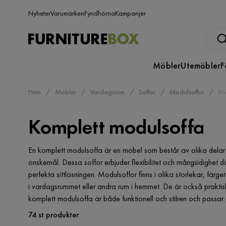
Nyheter
Varumärken
Fyndhörna
Kampanjer
Möbler
Utemöbler
F
Hem
Möbler
Vardagsrum
Soffor
Modulsoffor
Ko
Komplett modulsoffa
En komplett modulsoffa är en möbel som består av olika delar
önskemål. Dessa soffor erbjuder flexibilitet och mångsidighet 
perfekta sittlösningen. Modulsoffor finns i olika storlekar, fär
i vardagsrummet eller andra rum i hemmet. De är också prakti
komplett modulsoffa är både funktionell och stilren och passa
74 st produkter