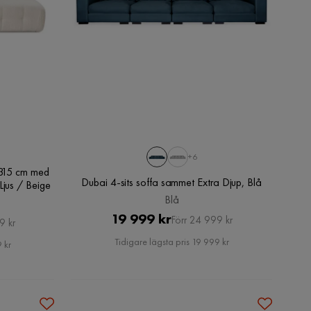
+6
s 315 cm med
Dubai 4-sits soffa sammet Extra Djup, Blå
Ljus / Beige
Blå
Pris
Original
19 999 kr
Förr 24 999 kr
9 kr
Pris
Tidigare lägsta pris 19 999 kr
 kr