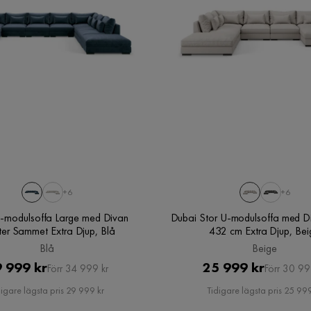
+6
+6
-modulsoffa Large med Divan
Dubai Stor U-modulsoffa med D
ter Sammet Extra Djup, Blå
432 cm Extra Djup, Bei
Blå
Beige
Pris
Original
Pris
Original
 999 kr
25 999 kr
Förr 34 999 kr
Förr 30 99
Pris
Pris
digare lägsta pris 29 999 kr
Tidigare lägsta pris 25 999