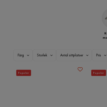
K
mo
Färg
Storlek
Antal sittplatser
Pris
Populär
Populär