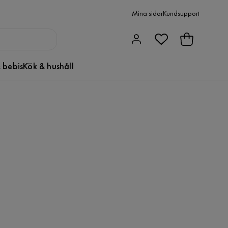
Mina sidor
Kundsupport
 bebis
Kök & hushåll