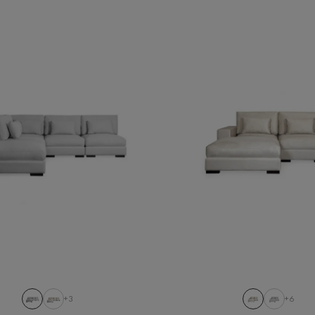
+3
+6