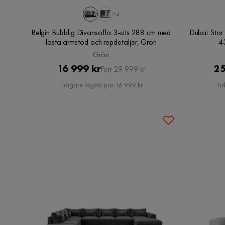
+4
Belgin Bubblig Divansoffa 3-sits 288 cm med
Dubai Stor
fasta armstöd och repdetaljer, Grön
4
Grön
Pris
Original
16 999 kr
25
Förr 29 999 kr
Pris
Tidigare lägsta pris 16 999 kr
Ti