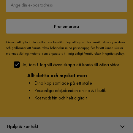
1 år sedan
Nackstöd ingår
Ingår ej
Andréa K
Garanti
10 år
Prenumerera
AK
Färg ben
Svart
Soffan är fin och lätt att montera men tyvärr på tok för fast
Genom att fylla i min mailadress bekräftar jag att jag vill ha Furniturebox nyhetsbrev
(hård) för vår smak. Blev retur.
och godkänner att Furniturebox behandlar mina personuppgifter för att kunna skicka
Montering krävs
Ja
marknadsföringsmaterial som anpassats till mig enligt Furniturebox
Integritetspolicy
.
2 år sedan
1
1
Ja, tack! Jag vill även skapa ett konto till Mina sidor.
Vikt
109 kg
Sandra
Allt detta och mycket mer:
S
Färg
Grön
•
Dina köp samlade på ett ställe
•
Personliga erbjudanden online & i butik
Jättesnygg och fin soffa 5/5
Klädsel
Loris 39, Grön Sammet
•
Kostnadsfritt och helt digitalt
2 år sedan
1
Fotpall ingår
Nej
Visa fler recensioner
Form
L-formad
Hjälp & kontakt
Verified by Trustvoice
Serie
Menard