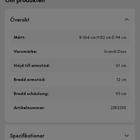
Om produkten
Översikt
Mått
:
B:264 cm H:82 cm D:94 cm
Varumärke
:
Scandi Days
Höjd till armstöd
:
61 cm
Bredd armstöd
:
12 cm
Bredd schäslong
:
95 cm
Artikelnummer
:
2282358
Specifikationer