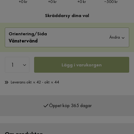
Pris
Pris
Pris
Pris
+
0 kr
+
0 kr
+
0 kr
−500 kr
Skräddarsy dina val
Orientering/Sida
Ändra
Vänstervänd
Lägg i varukorgen
Leverans okt. v. 42 - okt. v. 44
Öppet köp 365 dagar
Över 400 000 nöjda kunder