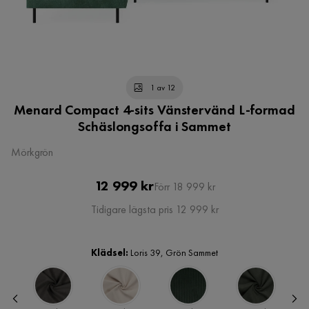
1 av 12
Menard Compact 4-sits Vänstervänd L-formad
Schäslongsoffa i Sammet
Mörkgrön
Pris
Original
12 999 kr
Förr 18 999 kr
Pris
Tidigare lägsta pris 12 999 kr
Klädsel:
Loris 39, Grön Sammet