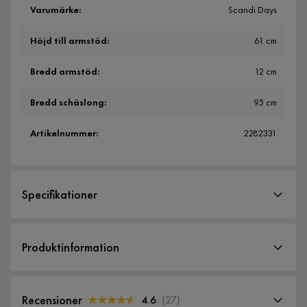
Varumärke
:
Scandi Days
Höjd till armstöd
:
61 cm
Bredd armstöd
:
12 cm
Bredd schäslong
:
95 cm
Artikelnummer
:
2282331
Specifikationer
Artikelnummer:
2282331
Produktinformation
Storlek
Höjd
82 cm
Recensioner
4.6
(
27
)