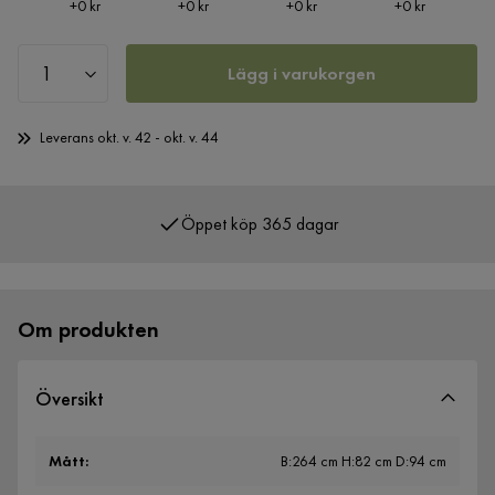
Pris
Pris
Pris
Pris
+
0 kr
+
0 kr
+
0 kr
+
0 kr
Lägg i varukorgen
Leverans okt. v. 42 - okt. v. 44
Öppet köp 365 dagar
Över 400 000 nöjda kunder
Om produkten
Översikt
Mått
:
B:264 cm H:82 cm D:94 cm