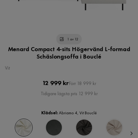
1 av 12
Menard Compact 4-sits Högervänd L-formad
Schäslongsoffa i Bouclé
Vit
Pris
Original
12 999 kr
Förr 18 999 kr
Pris
Tidigare lägsta pris 12 999 kr
Klädsel:
Abriamo 4, Vit Bouclé