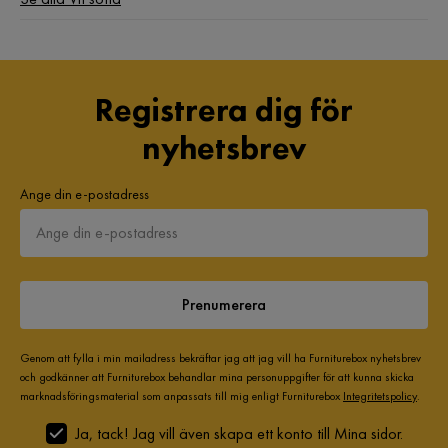
Avtagbar klädsel position
Sittdyna & ryggdyna
1 år sedan
Avtagbar klädsel
Ja
Elin
E
Registrera dig för
Övrigt
nyhetsbrev
Fin, lätta att montera och bra packing. Helt enkelt toppen!
Färgnamn
Vit
1 år sedan
Ange din e-postadress
Med belysning
Nej
Jan
J
Tvättbar
Nej
Snygg
Elanslutning
Nej
Prenumerera
1 år sedan
Nackstöd ingår
Ingår ej
Genom att fylla i min mailadress bekräftar jag att jag vill ha Furniturebox nyhetsbrev
Andréa K
och godkänner att Furniturebox behandlar mina personuppgifter för att kunna skicka
Garanti
10 år
AK
marknadsföringsmaterial som anpassats till mig enligt Furniturebox
Integritetspolicy
.
Färg ben
Svart
Ja, tack! Jag vill även skapa ett konto till Mina sidor.
Soffan är fin och lätt att montera men tyvärr på tok för fast