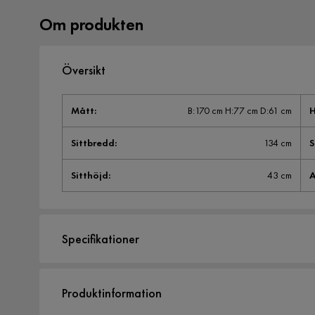
Om produkten
Översikt
Mått
:
B:170 cm H:77 cm D:61 cm
H
Sittbredd
:
134 cm
S
Sitthöjd
:
43 cm
A
Specifikationer
Artikelnummer:
1010690
Produktinformation
Storlek