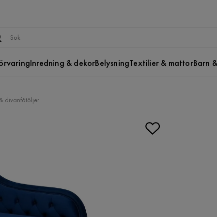
örvaring
Inredning & dekor
Belysning
Textilier & mattor
Barn &
& divanfåtöljer