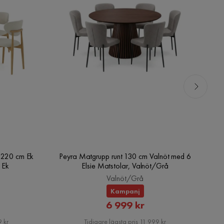
0-220 cm Ek
Peyra Matgrupp runt 130 cm Valnöt med 6
Pe
 Ek
Elsie Matstolar, Valnöt/Grå
Valnöt/Grå
Kampanj
rat
Rabatterat
6 999 kr
Pris
 kr
Tidigare lägsta pris 11 999 kr