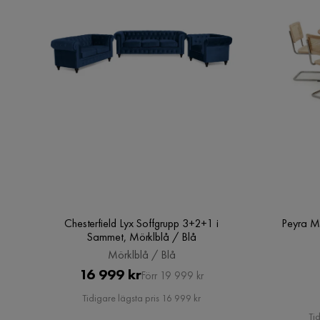
Nyckelfunktioner:
Monteringsinformation:
Ytterligare information:
Chesterfield Lyx Soffgrupp 3+2+1 i
Peyra M
Underhållstips:
Sammet, Mörklblå / Blå
Mörklblå / Blå
Sammet:
Pris
Original
16 999 kr
Förr 19 999 kr
Pris
Tidigare lägsta pris 16 999 kr
Tid