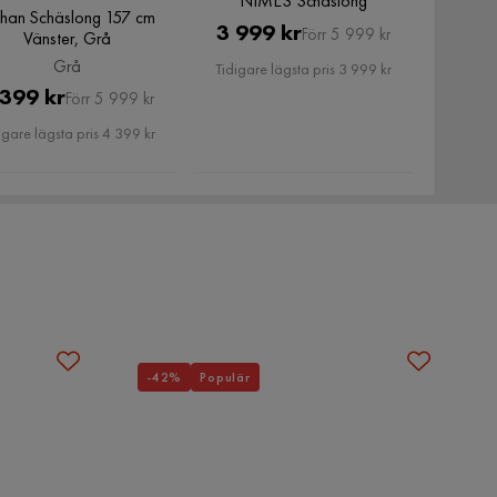
NIMES Schäslong
ehan Schäslong 157 cm
Pris
Original
3 999 kr
Förr 5 999 kr
Vänster, Grå
Pris
Grå
Tidigare lägsta pris 3 999 kr
Pris
Original
 399 kr
Förr 5 999 kr
Pris
igare lägsta pris 4 399 kr
-42%
Populär