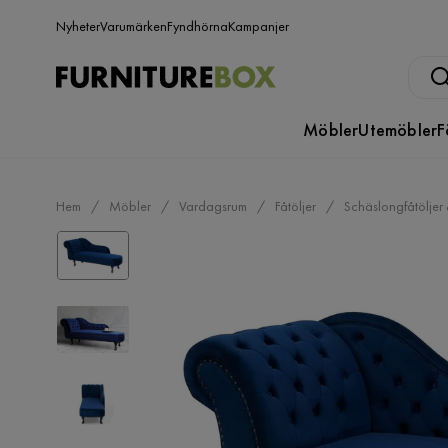
Nyheter
Varumärken
Fyndhörna
Kampanjer
Möbler
Utemöbler
F
Hem
Möbler
Vardagsrum
Fåtöljer
Schäslongfåtöljer 