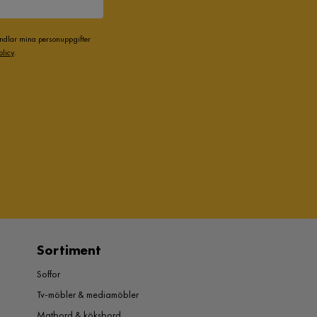
andlar mina personuppgifter
olicy
.
Sortiment
Soffor
Tv-möbler & mediamöbler
Matbord & köksbord