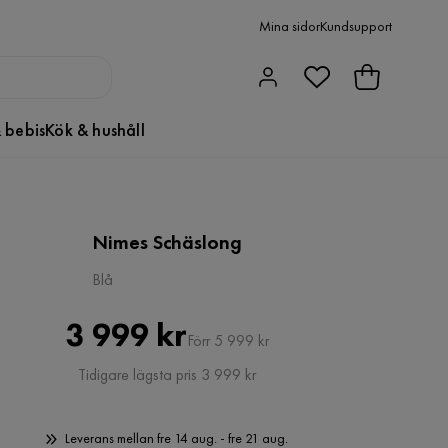
Mina sidor
Kundsupport
 bebis
Kök & hushåll
Nimes Schäslong
Blå
Pris
Original
3 999 kr
Förr 5 999 kr
Pris
Tidigare lägsta pris 3 999 kr
Leverans mellan fre 14 aug. - fre 21 aug.