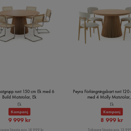
atgrupp runt 150 cm Ek med 6
Peyra Förlängningsbart runt 12
Build Matstolar, Ek
med 4 Molly Matstolar,
Ek
Ek
Kampanj
Kampanj
Rabatterat
Rabatte
9 999 kr
8 999 kr
Pris
Pris
igare lägsta pris 14 999 kr
Tidigare lägsta pris 13 999