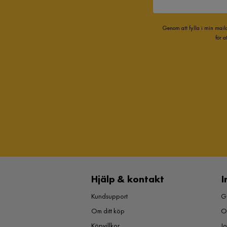
Genom att fylla i min mail
för 
Hjälp & kontakt
I
Kundsupport
Gu
Om ditt köp
O
Köpvillkor
J