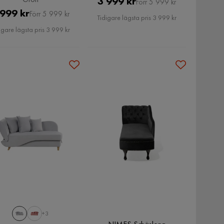
Pris
Original
3 999 kr
Förr 5 999 kr
Pris
Original
 999 kr
Förr 5 999 kr
Pris
Tidigare lägsta pris 3 999 kr
Pris
igare lägsta pris 3 999 kr
+3