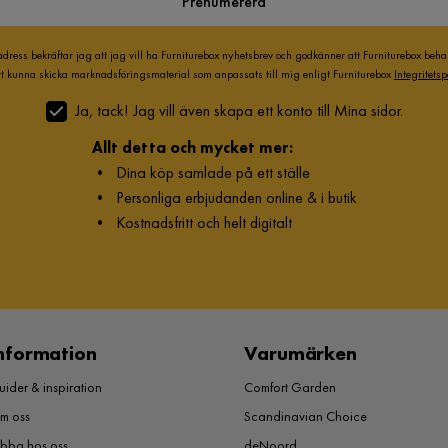
Prenumerera
adress bekräftar jag att jag vill ha Furniturebox nyhetsbrev och godkänner att Furniturebox beh
att kunna skicka marknadsföringsmaterial som anpassats till mig enligt Furniturebox
Integritetsp
Ja, tack! Jag vill även skapa ett konto till Mina sidor.
Allt detta och mycket mer:
•
Dina köp samlade på ett ställe
•
Personliga erbjudanden online & i butik
•
Kostnadsfritt och helt digitalt
nformation
Varumärken
ider & inspiration
Comfort Garden
m oss
Scandinavian Choice
obba hos oss
deNoord