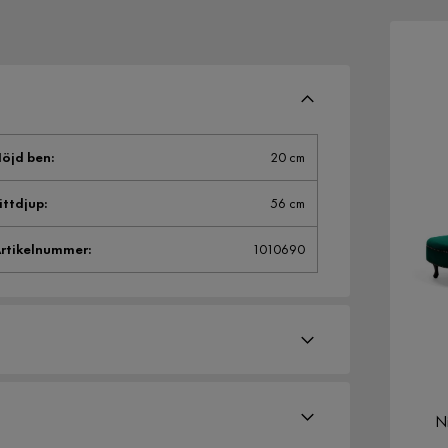
öjd ben
:
20 cm
ittdjup
:
56 cm
rtikelnummer
:
1010690
N