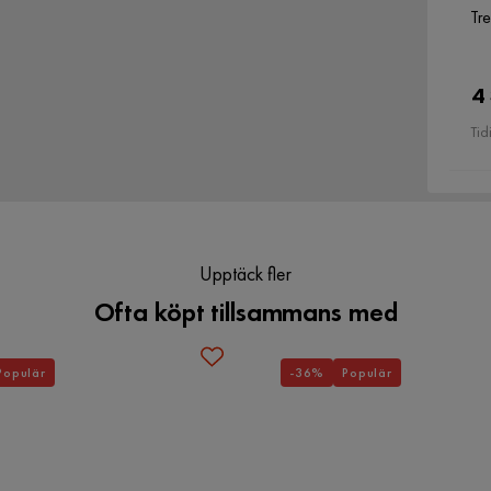
Tr
4
Tid
Upptäck fler
Ofta köpt tillsammans med
Populär
-36%
Populär