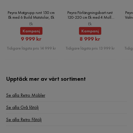
Erbjudandet inkluderar:
1 x fåtölj
Peyra Matgrupp runt 150 cm
Peyra Förlängningsbart runt
Peyr
Nyckelfunktioner:
Optimal sittkomfort, Fungerar bra med
Ek med 6 Build Matstolar, Ek
120-220 cm Ek med 4 Molly
Valn
Matstolar, Ek
många inredningsstilar, Traditionell design med en modern
Ek
Ek
touch, Högkvalitativ stoppning, Avtagbara dynöverdrag
Kampanj
Kampanj
Rabatterat
Rabatterat
9 999 kr
8 999 kr
Monteringsinformation:
Delvis montering krävs. 20-40
Pris
Pris
Tidigare lägsta pris 14 999 kr
Tidigare lägsta pris 13 999 kr
Tidig
min.
Ytterligare information:
För att säkerställa stabilitet i
konstruktionen och säkerhet vid användning, rekommenderas
det att kontrollera om produkten har monterats korrekt 2
Upptäck mer av vårt sortiment
veckor efter installation. Det rekommenderas också att
kontrollera om skruvarna är ordentligt åtdragna en gång var
Se alla Retro Möbler
tredje månad. Tänk på att manchester-tyg kan se lite olika ut
i olika belysning - det tenderar att skimra mer i dagsljus och
Se alla Grå fåtölj
se mer dämpat ut i artificiell inomhusbelysning.
Se alla Retro Fåtölj
Underhållstips: