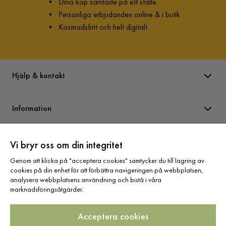
•
Dina köp samlade på ett ställe
•
Personliga erbjudanden online & i butik
•
Kostnadsfritt och helt digitalt
Hjälp & kontakt
Information
Varumärken
Vi bryr oss om din integritet
Genom att klicka på "acceptera cookies" samtycker du till lagring av
cookies på din enhet för att förbättra navigeringen på webbplatsen,
Sortiment
analysera webbplatsens användning och bistå i våra
marknadsföringsåtgärder.
Acceptera cookies