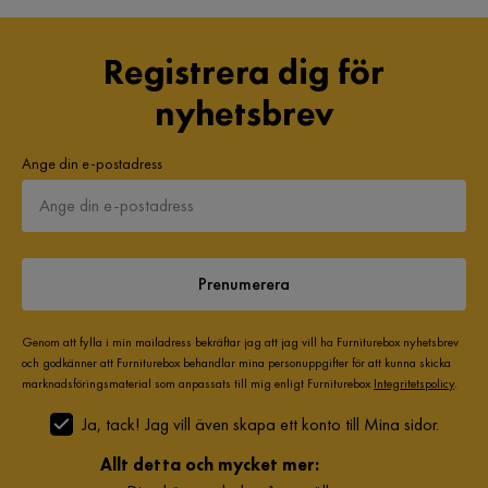
Manchestertyg:
Registrera dig för
1. Endast handtvätt, använd kallt vatten och milt
rengöringsmedel
nyhetsbrev
2. Torka inte och stryk inte.
Ange din e-postadress
Rostfritt stål:
1. Rengör med ett milt rengöringsmedel och en mjuk trasa,
torka torrt efteråt
2. Använd polermedel på koppar eller kromade element
3. Undvik repor genom att inte använda rengöringsmedel.
Prenumerera
Genom att fylla i min mailadress bekräftar jag att jag vill ha Furniturebox nyhetsbrev
och godkänner att Furniturebox behandlar mina personuppgifter för att kunna skicka
marknadsföringsmaterial som anpassats till mig enligt Furniturebox
Integritetspolicy
.
Ja, tack! Jag vill även skapa ett konto till Mina sidor.
Allt detta och mycket mer: