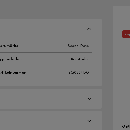
Po
arumärke
:
Scandi Days
yp av läder
:
Konstläder
rtikelnummer
:
SQ0224170
Fåtö