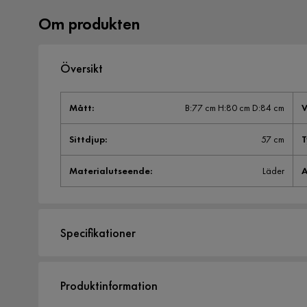
Om produkten
Översikt
Mått
:
B:77 cm H:80 cm D:84 cm
V
Sittdjup
:
57 cm
T
Materialutseende
:
Läder
A
Specifikationer
Artikelnummer:
SQ0224170
Produktinformation
Storlek