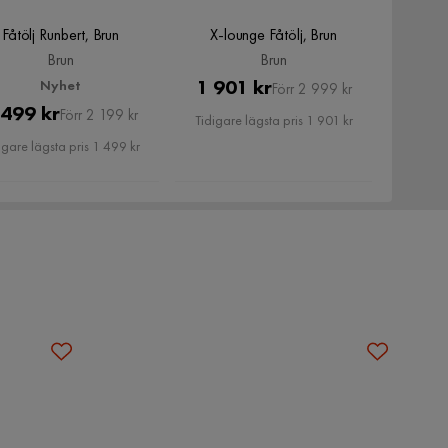
Fåtölj Runbert, Brun
X-lounge Fåtölj, Brun
Brun
Brun
Pris
Original
1 901 kr
Nyhet
Förr 2 999 kr
Pris
Original
 499 kr
Pris
Förr 2 199 kr
Tidigare lägsta pris 1 901 kr
Pris
igare lägsta pris 1 499 kr