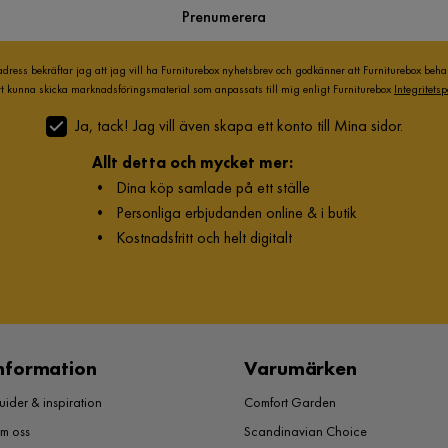
Prenumerera
adress bekräftar jag att jag vill ha Furniturebox nyhetsbrev och godkänner att Furniturebox beh
att kunna skicka marknadsföringsmaterial som anpassats till mig enligt Furniturebox
Integritetsp
Ja, tack! Jag vill även skapa ett konto till Mina sidor.
Allt detta och mycket mer:
•
Dina köp samlade på ett ställe
•
Personliga erbjudanden online & i butik
•
Kostnadsfritt och helt digitalt
nformation
Varumärken
ider & inspiration
Comfort Garden
m oss
Scandinavian Choice