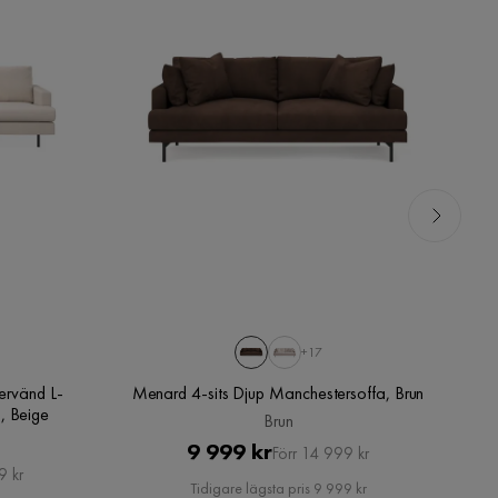
+17
ervänd L-
Menard 4-sits Djup Manchestersoffa, Brun
, Beige
Brun
Pris
Original
9 999 kr
Förr 14 999 kr
9 kr
Pris
Tidigare lägsta pris 9 999 kr