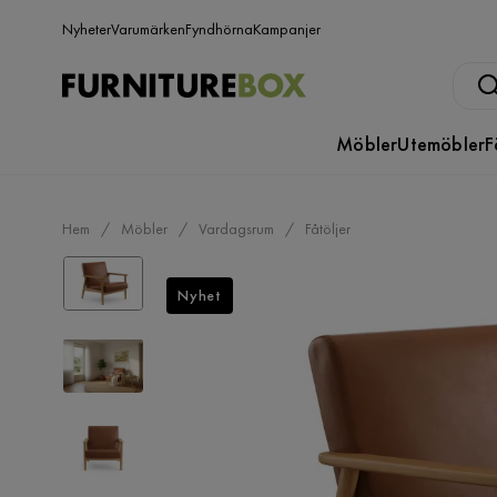
Nyheter
Varumärken
Fyndhörna
Kampanjer
Möbler
Utemöbler
F
Hem
Möbler
Vardagsrum
Fåtöljer
Nyhet