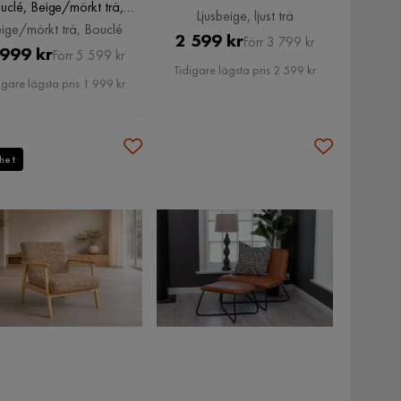
uclé, Beige/mörkt trä,
Ljusbeige, ljust trä
Bouclé
ige/mörkt trä, Bouclé
Pris
Original
2 599 kr
Förr 3 799 kr
Pris
Original
 999 kr
Förr 5 599 kr
Pris
Tidigare lägsta pris 2 599 kr
Pris
igare lägsta pris 1 999 kr
het