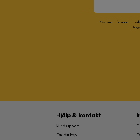
Genom att fylla i min mail
för 
Hjälp & kontakt
I
Kundsupport
Gu
Om ditt köp
O