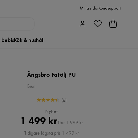
Mina sidor
Kundsupport
 bebis
Kök & hushåll
Ängsbro Fåtölj PU
Brun
(
6
)
Nyhet
Pris
Original
1 499 kr
Förr 1 999 kr
Pris
Tidigare lägsta pris 1 499 kr