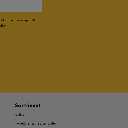
andlar mina personuppgifter
olicy
.
Sortiment
Soffor
Tv-möbler & mediamöbler