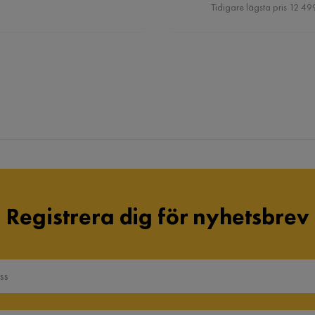
Pris
Tidigare lägsta pris 12 499
Registrera dig för nyhetsbrev