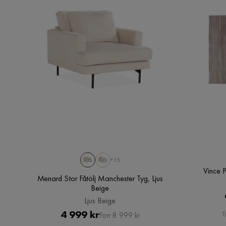
Justyna M
•
6 månader sedan
JM
+15
Vince 
Menard Stor Fåtölj Manchester Tyg, Ljus
Beige
Ljus Beige
Pris
Original
4 999 kr
T
Förr 8 999 kr