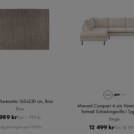
Verified by Trustvoice
+9
Plastmatta 160x230 cm, Brun
Menard Compact 4-sits Vänst
Brun
formad Schäslongsoffa i Tyg
Pris
Original
989 kr
Förr 1 799 kr
Beige
Pris
Pris
Original
12 499 kr
idigare lägsta pris 989 kr
Förr 18 99