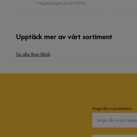
Pris
Tidigare lägsta pris 4 999 kr
Upptäck mer av vårt sortiment
Se alla Brun fåtölj
Ange din e-postadress