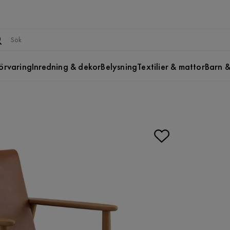
örvaring
Inredning & dekor
Belysning
Textilier & mattor
Barn &