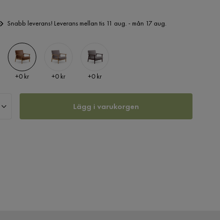
Snabb leverans! Leverans mellan tis 11 aug. - mån 17 aug.
Pris
Pris
Pris
+
0 kr
+
0 kr
+
0 kr
Lägg i varukorgen