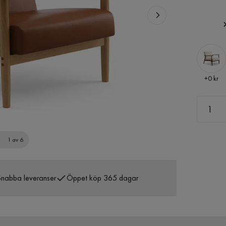
Pris
+
0 kr
1 av 6
nabba leveranser
Öppet köp 365 dagar