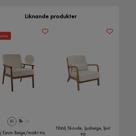
Liknande produkter
pulär
+2
Fåtölj Skovde, Ljusbeige, ljust
lj Esrum Beige/mörkt trä,
trä