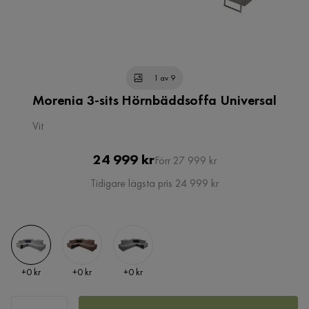
1 av 9
Morenia 3-sits Hörnbäddsoffa Universal
Vit
Pris
Original
24 999 kr
Förr 27 999 kr
Pris
Tidigare lägsta pris 24 999 kr
Pris
Pris
Pris
+
0 kr
+
0 kr
+
0 kr