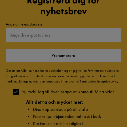
Registrera dig för
nyhetsbrev
Ange din e-postadress
Prenumerera
Genom att fylla i min mailadress bekräftar jag att jag vill ha Furniturebox nyhetsbrev
och godkänner att Furniturebox behandlar mina personuppgifter för att kunna skicka
marknadsföringsmaterial som anpassats till mig enligt Furniturebox
Integritetspolicy
.
Ja, tack! Jag vill även skapa ett konto till Mina sidor.
Allt detta och mycket mer:
•
Dina köp samlade på ett ställe
•
Personliga erbjudanden online & i butik
•
Kostnadsfritt och helt digitalt