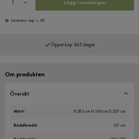
Lägg i varukorgen
Leverans: sep. v. 38
Öppet köp 365 dagar
Över 400 000 nöjda kunder
Om produkten
Översikt
Mått
:
B:283 cm H:100 cm D:207 cm
Bäddbredd
:
127 cm