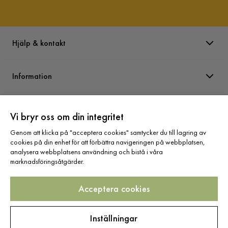
Hjälp & kontakt
Information
Varumärken
Vi bryr oss om din integritet
Genom att klicka på "acceptera cookies" samtycker du till lagring av
Sortiment
cookies på din enhet för att förbättra navigeringen på webbplatsen,
analysera webbplatsens användning och bistå i våra
marknadsföringsåtgärder.
Acceptera cookies
Följ oss
Inställningar