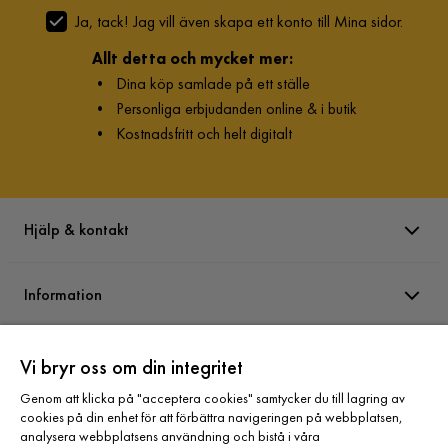
Ja, tack! Jag vill även skapa ett konto till Mina sidor.
Allt detta och mycket mer:
•
Dina köp samlade på ett ställe
•
Personliga erbjudanden online & i butik
•
Kostnadsfritt och helt digitalt
Hjälp & kontakt
Information
Varumärken
Vi bryr oss om din integritet
Genom att klicka på "acceptera cookies" samtycker du till lagring av
cookies på din enhet för att förbättra navigeringen på webbplatsen,
Sortiment
analysera webbplatsens användning och bistå i våra