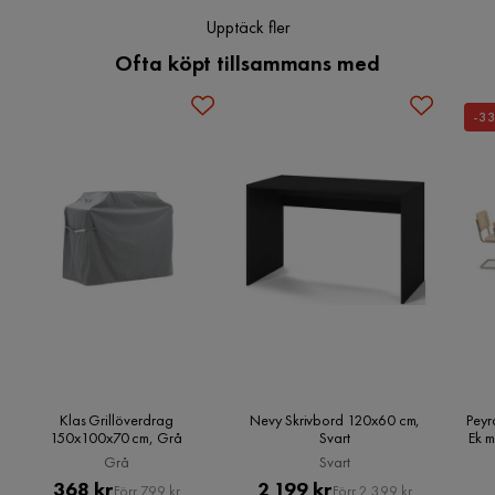
Upptäck fler
Ofta köpt tillsammans med
-3
Klas Grillöverdrag
Nevy Skrivbord 120x60 cm,
Peyr
150x100x70 cm, Grå
Svart
Ek m
Grå
Svart
Pris
Original
Pris
Original
368 kr
2 199 kr
Förr 799 kr
Förr 2 399 kr