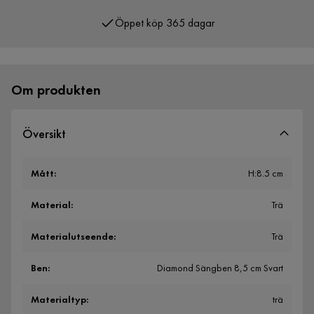
Öppet köp 365 dagar
Över 400 000 nöjda kunder
Om produkten
Översikt
Mått
:
H:8.5 cm
Material
:
Trä
Materialutseende
:
Trä
Ben
:
Diamond Sängben 8,5 cm Svart
Materialtyp
:
trä