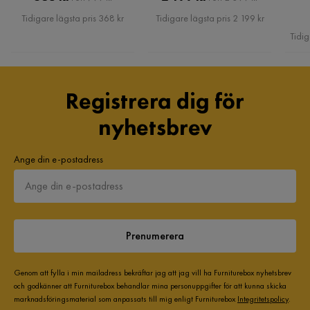
Pris
Pris
Tidigare lägsta pris 368 kr
Tidigare lägsta pris 2 199 kr
Tidig
Registrera dig för
nyhetsbrev
Ange din e-postadress
Prenumerera
Genom att fylla i min mailadress bekräftar jag att jag vill ha Furniturebox nyhetsbrev
och godkänner att Furniturebox behandlar mina personuppgifter för att kunna skicka
marknadsföringsmaterial som anpassats till mig enligt Furniturebox
Integritetspolicy
.