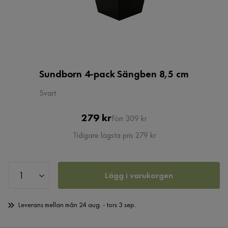
Sundborn 4-pack Sängben 8,5 cm
Svart
Pris
Original
279 kr
Förr 309 kr
Pris
Tidigare lägsta pris 279 kr
Lägg i varukorgen
Leverans mellan mån 24 aug. - tors 3 sep.