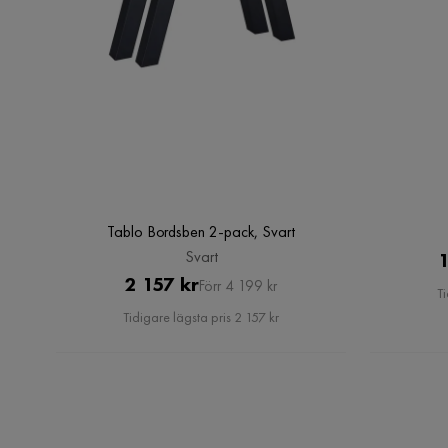
Tablo Bordsben 2-pack, Svart
Svart
1
Pris
Original
2 157 kr
Förr 4 199 kr
Ti
Pris
Tidigare lägsta pris 2 157 kr