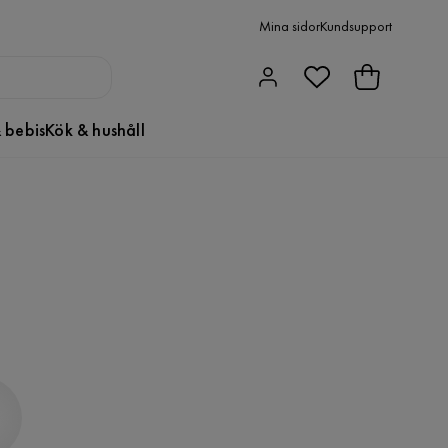
Mina sidor
Kundsupport
 bebis
Kök & hushåll