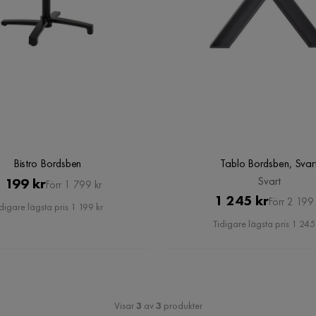
Bistro Bordsben
Tablo Bordsben, Svar
Pris
Original
Svart
 199 kr
Förr 1 799 kr
Pris
Original
1 245 kr
Pris
Förr 2 199 
digare lägsta pris 1 199 kr
Pris
Tidigare lägsta pris 1 245
Visar
3
av
3
produkter