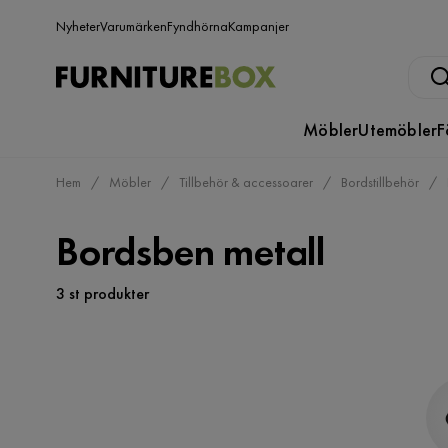
Nyheter
Varumärken
Fyndhörna
Kampanjer
Möbler
Utemöbler
F
Hem
Möbler
Tillbehör & accessoarer
Bordstillbehör
Bordsben metall
3 st produkter