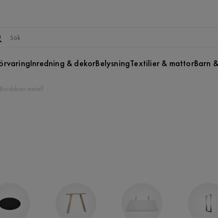
örvaring
Inredning & dekor
Belysning
Textilier & mattor
Barn &
Bordsben metall