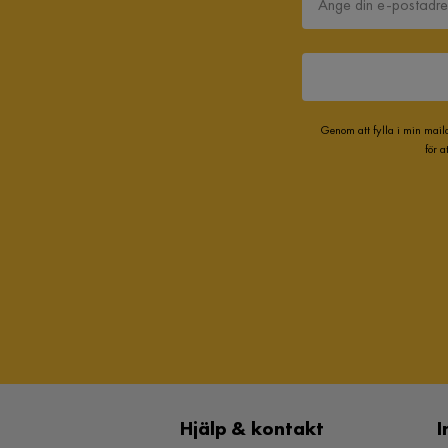
Genom att fylla i min mail
för 
Hjälp & kontakt
I