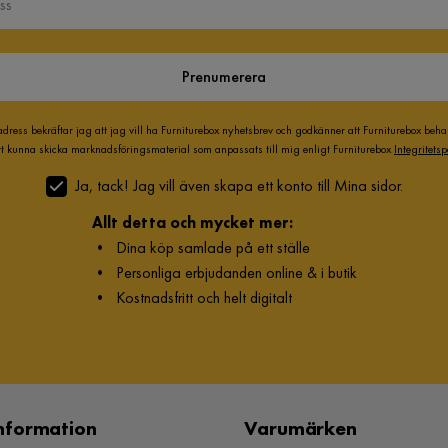
Prenumerera
adress bekräftar jag att jag vill ha Furniturebox nyhetsbrev och godkänner att Furniturebox beh
att kunna skicka marknadsföringsmaterial som anpassats till mig enligt Furniturebox
Integritetsp
Ja, tack! Jag vill även skapa ett konto till Mina sidor.
Allt detta och mycket mer:
•
Dina köp samlade på ett ställe
•
Personliga erbjudanden online & i butik
•
Kostnadsfritt och helt digitalt
nformation
Varumärken