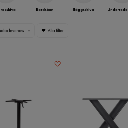
rdsskiva
Bordsben
Iläggsskiva
Underrede
nabb leverans
Alla filter