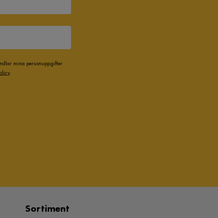
andlar mina personuppgifter
olicy
.
Sortiment