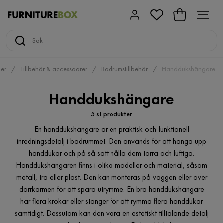
er
Tillbehör & accessoarer
Badrumstillbehör
Handdukshängare
Handdukshängare
5 st produkter
En handdukshängare är en praktisk och funktionell
inredningsdetalj i badrummet. Den används för att hänga upp
handdukar och på så sätt hålla dem torra och luftiga.
Handdukshängaren finns i olika modeller och material, såsom
metall, trä eller plast. Den kan monteras på väggen eller över
dörrkarmen för att spara utrymme. En bra handdukshängare
har flera krokar eller stänger för att rymma flera handdukar
samtidigt. Dessutom kan den vara en estetiskt tilltalande detalj