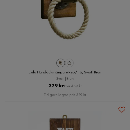
Evila Handdukshängare Rep/Trä, Svart|Brun
Svart|Brun
Pris
Original
329 kr
Förr 489 kr
Pris
Tidigare lägsta pris 329 kr