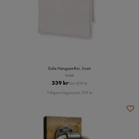
Evila Hängare Rör, Svart
Svart
Pris
Original
339 kr
Förr 459 kr
Pris
Tidigare lägsta pris 339 kr