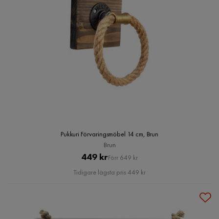
Pukkuri Förvaringsmöbel 14 cm, Brun
Brun
Pris
Original
449 kr
Förr 649 kr
Pris
Tidigare lägsta pris 449 kr