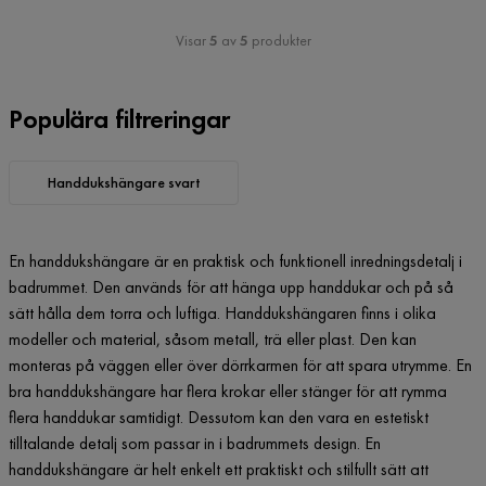
Visar
5
av
5
produkter
Populära filtreringar
Handdukshängare svart
En handdukshängare är en praktisk och funktionell inredningsdetalj i
badrummet. Den används för att hänga upp handdukar och på så
sätt hålla dem torra och luftiga. Handdukshängaren finns i olika
modeller och material, såsom metall, trä eller plast. Den kan
monteras på väggen eller över dörrkarmen för att spara utrymme. En
bra handdukshängare har flera krokar eller stänger för att rymma
flera handdukar samtidigt. Dessutom kan den vara en estetiskt
tilltalande detalj som passar in i badrummets design. En
handdukshängare är helt enkelt ett praktiskt och stilfullt sätt att