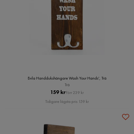
Evila Handdukshängare Wash Your Hands', Trä
Trä
Pris
Original
159 kr
Förr 239 kr
Pris
Tidigare lägsta pris 159 kr