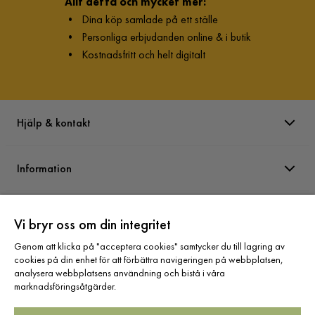
Allt detta och mycket mer:
•
Dina köp samlade på ett ställe
•
Personliga erbjudanden online & i butik
•
Kostnadsfritt och helt digitalt
Hjälp & kontakt
Information
Varumärken
Vi bryr oss om din integritet
Genom att klicka på "acceptera cookies" samtycker du till lagring av
Sortiment
cookies på din enhet för att förbättra navigeringen på webbplatsen,
analysera webbplatsens användning och bistå i våra
marknadsföringsåtgärder.