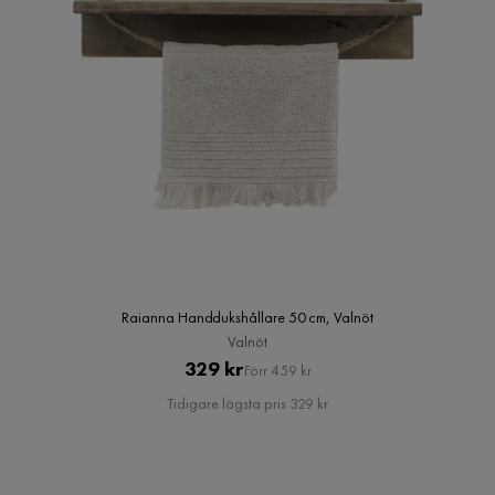
Raianna Handdukshållare 50 cm, Valnöt
Valnöt
Pris
Original
329 kr
Förr 459 kr
Pris
Tidigare lägsta pris 329 kr