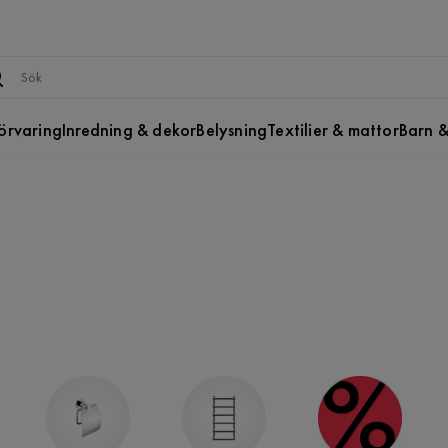
örvaring
Inredning & dekor
Belysning
Textilier & mattor
Barn &