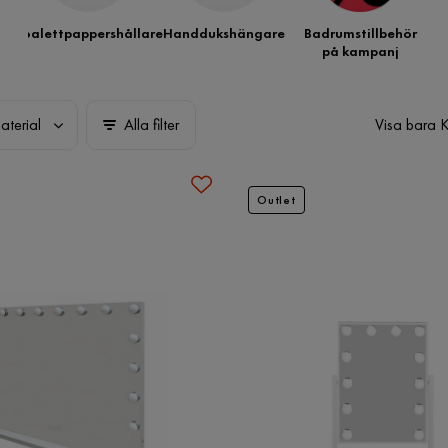
Toalettpappershållare
Handdukshängare
Badrumstillbehör
på kampanj
aterial
Alla filter
Visa bara 
Outlet