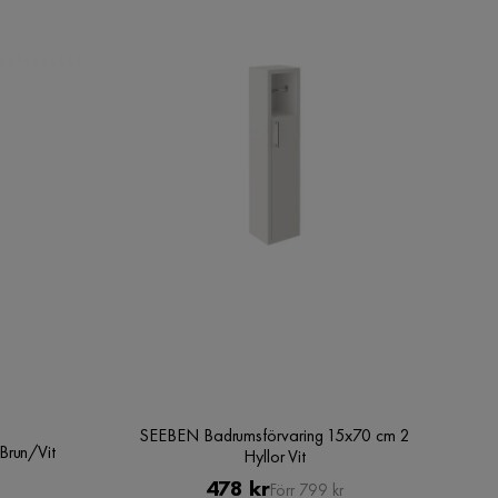
SEEBEN Badrumsförvaring 15x70 cm 2
Brun/Vit
Hyllor Vit
Pris
Original
478 kr
Förr 799 kr