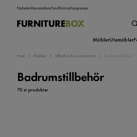
Nyheter
Varumärken
Fyndhörna
Kampanjer
Möbler
Utemöbler
F
Hem
Möbler
Tillbehör & accessoarer
Badrumstillbehör
Badrumstillbehör
70 st produkter