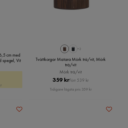
+2
36,5 cm med
Tvättkorgar Matara Mörk trä/vit, Mörk
spegel, Vit
trä/vit
Mörk trä/vit
at
Pris
Original
359 kr
Förr 539 kr
kr
Pris
Tidigare lägsta pris 359 kr