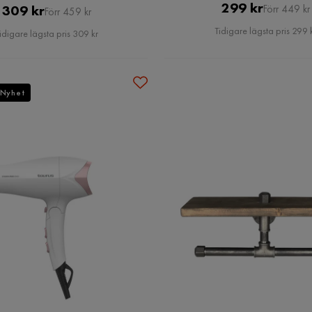
Pris
Original
299 kr
Pris
Original
309 kr
Förr 449 kr
Förr 459 kr
Pris
Pris
Tidigare lägsta pris 299 
idigare lägsta pris 309 kr
Nyhet