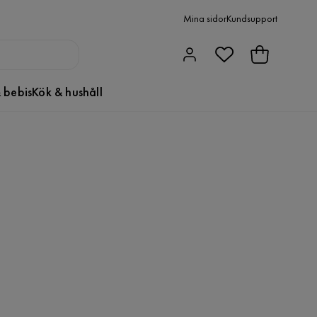
Mina sidor
Kundsupport
 bebis
Kök & hushåll