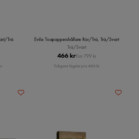
art/Trä
Evila Toapappershållare Rör/Trä, Trä/Svart
Trä/Svart
Pris
Original
466 kr
Förr 799 kr
Pris
kr
Tidigare lägsta pris 466 kr