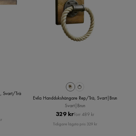
, Svart/Trä
Evila Handdukshängare Rep/Trä, Svart|Brun
Svart|Brun
Pris
Original
329 kr
Förr 489 kr
kr
Pris
Tidigare lägsta pris 329 kr