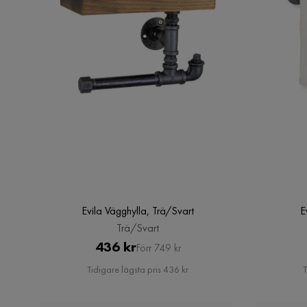
Evila Vägghylla, Trä/Svart
E
Trä/Svart
Pris
Original
436 kr
Förr 749 kr
Pris
Tidigare lägsta pris 436 kr
T