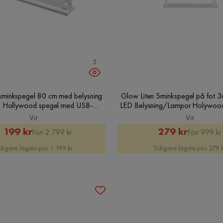
5
sminkspegel 80 cm med belysning
Glow Liten Sminkspegel på fot 
- Hollywood spegel med USB-
LED Belysning/Lampor Holywood 
charging, Vit
Vit
Vit
Rabatterat
Original
Rabatter
Original
 199 kr
279 kr
Förr 2 799 kr
Förr 999 kr
Pris
Pris
Pris
Pris
digare lägsta pris 1 199 kr
Tidigare lägsta pris 279 