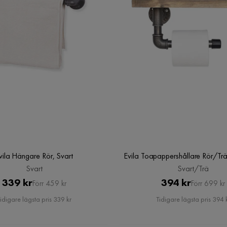
vila Hängare Rör, Svart
Evila Toapappershållare Rör/Trä
Svart
Svart/Trä
Pris
Original
Pris
Original
339 kr
394 kr
Förr 459 kr
Förr 699 kr
Pris
Pris
idigare lägsta pris 339 kr
Tidigare lägsta pris 394 