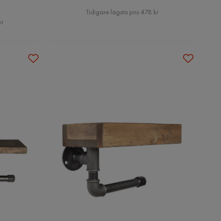
Pris
Tidigare lägsta pris 478 kr
kr