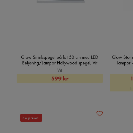
Glow Sminkspegel på fot 50 cm med LED
Glow Stor 
Belysning/Lampor Hollywood spegel, Vit
lampor 
Vit
Rabatterat
599 kr
1
Pris
Ti
Se priset!