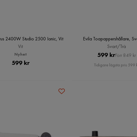
rus 2400W Studio 2500 Ionic, Vit
Evila Toapappershållare, Sv
Vit
Svart/Trä
Pris
Original
599 kr
Nyhet
Förr 849 kr
Pris
599 kr
Pris
Tidigare lägsta pris 599 