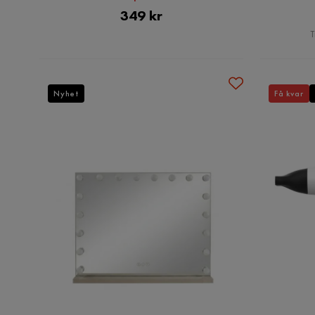
Pris
349 kr
T
Nyhet
Få kvar