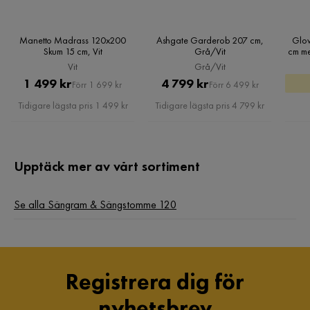
Manetto Madrass 120x200
Ashgate Garderob 207 cm,
Glow
Skum 15 cm, Vit
Grå/Vit
cm me
H
Vit
Grå/Vit
Pris
Original
Pris
Original
1 499 kr
4 799 kr
Förr 1 699 kr
Förr 6 499 kr
Pris
Pris
Tidigare lägsta pris 1 499 kr
Tidigare lägsta pris 4 799 kr
Upptäck mer av vårt sortiment
Se alla Sängram & Sängstomme 120
Registrera dig för
nyhetsbrev