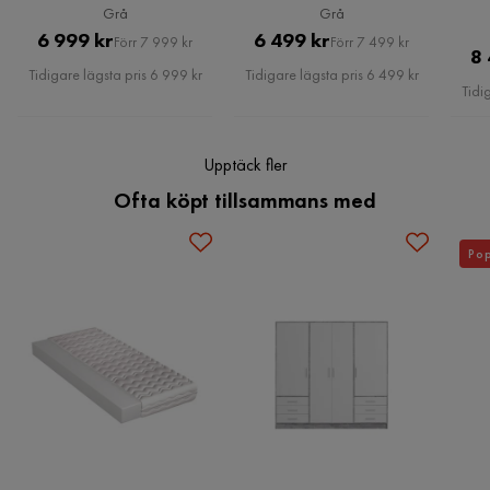
Färgnamn
Grey
Grå
Grå
Pris
Original
Pris
Original
6 999 kr
6 499 kr
Förr 7 999 kr
Förr 7 499 kr
Serie
Laargard
8 
Pris
Pris
Tidigare lägsta pris 6 999 kr
Tidigare lägsta pris 6 499 kr
Tidi
Madrass
Ingår ej
Upptäck fler
Ofta köpt tillsammans med
Pop