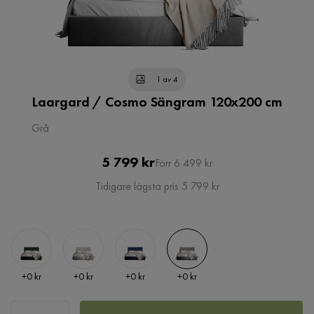
1 av 4
Laargard / Cosmo Sängram 120x200 cm
Grå
Pris
Original
5 799 kr
Förr 6 499 kr
Pris
Tidigare lägsta pris 5 799 kr
Pris
Pris
Pris
Pris
+
0 kr
+
0 kr
+
0 kr
+
0 kr