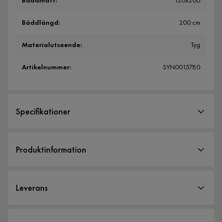
Bäddmått
:
120x200
Bäddlängd
:
200 cm
Materialutseende
:
Tyg
Artikelnummer
:
SYN0015780
Specifikationer
Artikelnummer:
SYN0015780
Produktinformation
Storlek
Bäddbredd
120 cm
Leverans
Höjd
105 cm
Bäddmått
120x200
Leveranssätt