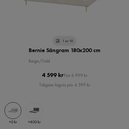
1 av 10
Bernie Sängram 180x200 cm
Beige/Guld
Pris
Original
4 599 kr
Förr 6 999 kr
Pris
Tidigare lägsta pris 4 599 kr
Pris
Pris
+
0 kr
+
400 kr