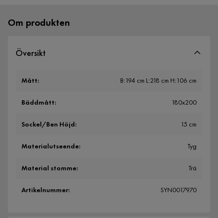
Om produkten
Översikt
Mått
:
B:194 cm L:218 cm H:106 cm
Bäddmått
:
180x200
Sockel/Ben Höjd
:
15 cm
Materialutseende
:
Tyg
Material stomme
:
Trä
Artikelnummer
:
SYN0017970