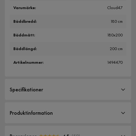
Varumärke
:
Cloud47
Bäddbredd
:
180 cm
Bäddmått
:
180x200
Bäddlängd
:
200 cm
Artikelnummer
:
1494470
Specifikationer
Artikelnummer:
1494470
Produktinformation
Storlek
Bäddbredd
180 cm