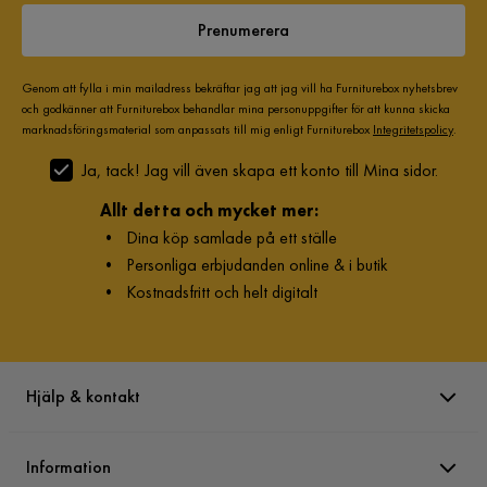
Prenumerera
4 år sedan
1
Visa fler recensioner
Genom att fylla i min mailadress bekräftar jag att jag vill ha Furniturebox nyhetsbrev
och godkänner att Furniturebox behandlar mina personuppgifter för att kunna skicka
Verified by Trustvoice
marknadsföringsmaterial som anpassats till mig enligt Furniturebox
Integritetspolicy
.
Ja, tack! Jag vill även skapa ett konto till Mina sidor.
Allt detta och mycket mer:
•
Dina köp samlade på ett ställe
•
Personliga erbjudanden online & i butik
•
Kostnadsfritt och helt digitalt
Hjälp & kontakt
Information