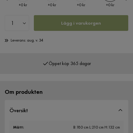
Pris
Pris
Pris
Pris
+
0 kr
+
0 kr
+
0 kr
+
0 kr
Lägg i varukorgen
Leverans: aug. v. 34
Öppet köp 365 dagar
Om produkten
Översikt
Mått
:
B:180 cm L:210 cm H:132 cm