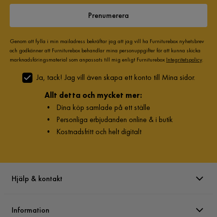
Storlek
Prenumerera
Höjd
21 cm
Genom att fylla i min mailadress bekräftar jag att jag vill ha Furniturebox nyhetsbrev
Material
och godkänner att Furniturebox behandlar mina personuppgifter för att kunna skicka
marknadsföringsmaterial som anpassats till mig enligt Furniturebox
Integritetspolicy
.
Materialutseende
Trä
Ja, tack! Jag vill även skapa ett konto till Mina sidor.
Material
Trä
Allt detta och mycket mer:
•
Dina köp samlade på ett ställe
Ben
Sundborn Sängben 21 cm
•
Personliga erbjudanden online & i butik
•
Kostnadsfritt och helt digitalt
Materialtyp
trä
Träslagsutseende
Valnöt
Hjälp & kontakt
Övrigt
Utseende
Valnöt
Information