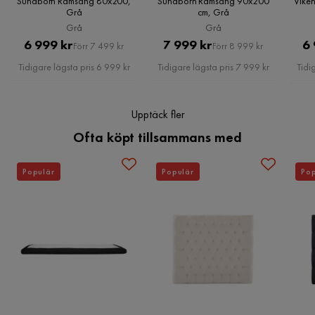
Sundborn Ramsäng 80x200,
Sundborn Ramsäng 90x200
Vike
resårbotten
trådtjocklek 2,1 mm. Pocket: 240 fjädrar/m², 
Grå
cm, Grå
Verified by Trustvoice
trådtjocklek 1,8 mm)
Grå
Grå
Pris
Original
Pris
Original
6 999 kr
7 999 kr
6 
Förr 7 499 kr
Förr 8 999 kr
Materialtyp
Textil
Pris
Pris
Tidigare lägsta pris 6 999 kr
Tidigare lägsta pris 7 999 kr
Tidi
Övrigt
Upptäck fler
Serie
Sundborn
Ofta köpt tillsammans med
Kvalitet
Lyx
Populär
Populär
Pop
Form
Rektangulär
Komfort
Bas
Brand
Bedly
Namn klädsel
SB Grey
Reglerbar
Nej