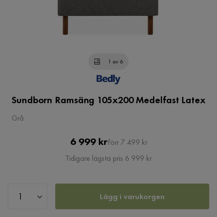
1 av 6
Sundborn Ramsäng 105x200 Medelfast Latex
Grå
Pris
Original
6 999 kr
Förr 7 499 kr
Pris
Tidigare lägsta pris 6 999 kr
Lägg i varukorgen