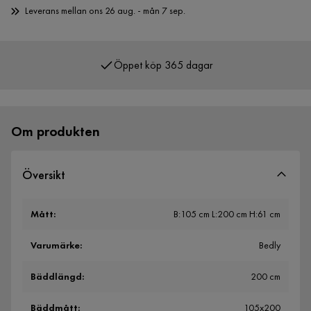
Leverans mellan ons 26 aug. - mån 7 sep.
Öppet köp 365 dagar
Över 400 000 nöjda kunder
Om produkten
Översikt
Mått
:
B:105 cm L:200 cm H:61 cm
Varumärke
:
Bedly
Bäddlängd
:
200 cm
Bäddmått
:
105x200