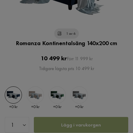
1 av 6
Romanza Kontinentalsäng 140x200 cm
Pris
Original
10 499 kr
Förr 11 999 kr
Pris
Tidigare lägsta pris 10 499 kr
Pris
Pris
Pris
Pris
+
0 kr
+
0 kr
+
0 kr
+
0 kr
Lägg i varukorgen