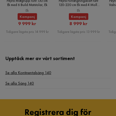
Peyra Matgrupp runt 150 cm
Peyra Förlängningsbart runt
Peyr
Sänggavel
Med sänggavel
Ek med 6 Build Matstolar, Ek
120-220 cm Ek med 4 Molly
Valn
Matstolar, Ek
Ek
Ek
Serie
Romanza
Kampanj
Kampanj
Rabatterat
Rabatterat
9 999 kr
8 999 kr
Namn klädsel
Resh 2
Pris
Pris
Tidigare lägsta pris 14 999 kr
Tidigare lägsta pris 13 999 kr
Tidig
Madrass
Resårmadrass
Material bäddmadrass
Kallskum
Upptäck mer av vårt sortiment
Se alla Kontinentalsäng 140
Se alla Säng 140
Registrera dig för