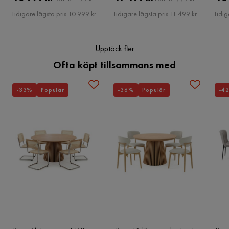
Sängbotten/box
Förvaringsbas cm
Hållbar trästomme
Pris
Pris
Tidigare lägsta pris 10 999 kr
Tidigare lägsta pris 11 499 kr
Tidig
Bekväm bonell- och polyuretanskumstoppning
Material klädsel
100% polyester
Upptäck fler
Funktion
Ofta köpt tillsammans med
Förvaring
Ja
-33%
Populär
-36%
Populär
-4
Övrigt
Form
Rektangulär
Färgnamn
Resh 2
Fjädring resårmadrass
Bonell
Stil
Tidlös
Reglerbar
Nej