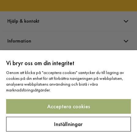
Hjälp & kontakt
Information
Varumärken
Vi bryr oss om din integritet
Genom att klicka på "acceptera cookies" samtycker du till lagring av
cookies på din enhet för att förbättra navigeringen på webbplatsen,
Sortiment
analysera webbplatsens användning och bistå i våra
marknadsföringsåtgärder.
Acceptera cookies
Följ oss
Inställningar
Copyright © 2025 Home Furnishing Nordic AB