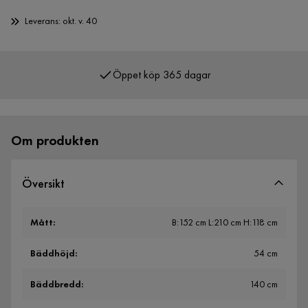
Leverans: okt. v. 40
Öppet köp 365 dagar
Över 400 000 nöjda kunder
Om produkten
Översikt
Mått
:
B:152 cm L:210 cm H:118 cm
Bäddhöjd
:
54 cm
Bäddbredd
:
140 cm