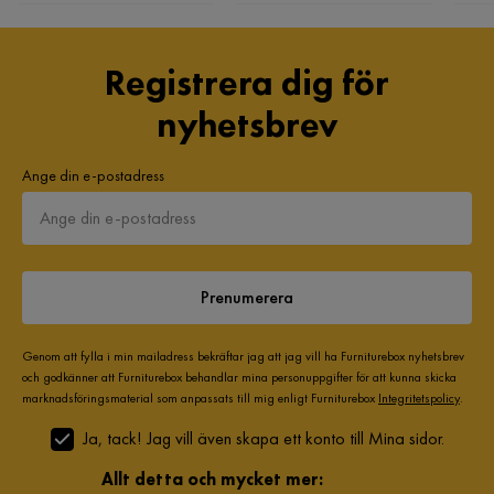
Serie
Madrass
Resårmadrass
Registrera dig för
Material bäddmadrass
Skum
nyhetsbrev
Ange din e-postadress
Prenumerera
Genom att fylla i min mailadress bekräftar jag att jag vill ha Furniturebox nyhetsbrev
och godkänner att Furniturebox behandlar mina personuppgifter för att kunna skicka
marknadsföringsmaterial som anpassats till mig enligt Furniturebox
Integritetspolicy
.
Ja, tack! Jag vill även skapa ett konto till Mina sidor.
Allt detta och mycket mer: