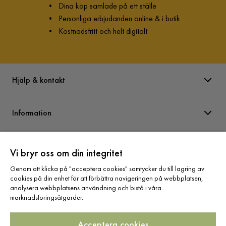
•
Dina köp samlade på ett ställe
•
Personliga erbjudanden online & i butik
•
Kostnadsfritt och helt digitalt
Hjälp & kontakt
Information
Varumärken
Vi bryr oss om din integritet
Genom att klicka på "acceptera cookies" samtycker du till lagring av
Sortiment
cookies på din enhet för att förbättra navigeringen på webbplatsen,
analysera webbplatsens användning och bistå i våra
marknadsföringsåtgärder.
Acceptera cookies