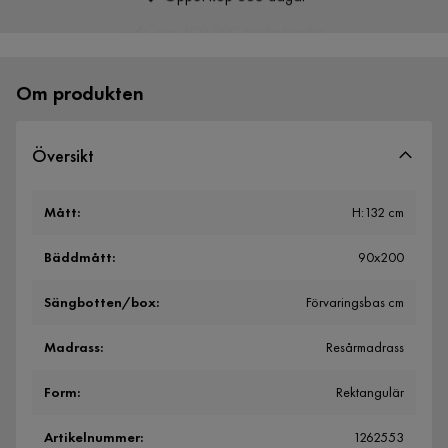
Över 400 000 nöjda kunder
Om produkten
Översikt
Mått
:
H:132 cm
Bäddmått
:
90x200
Sängbotten/box
:
Förvaringsbas cm
Madrass
:
Resårmadrass
Form
:
Rektangulär
Artikelnummer
:
1262553