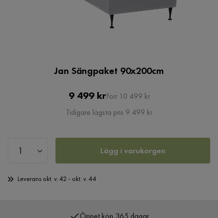
Jan Sängpaket 90x200cm
Pris
Original
9 499 kr
Förr 10 499 kr
Pris
Tidigare lägsta pris 9 499 kr
Lägg i varukorgen
Leverans okt. v. 42 - okt. v. 44
Öppet köp 365 dagar