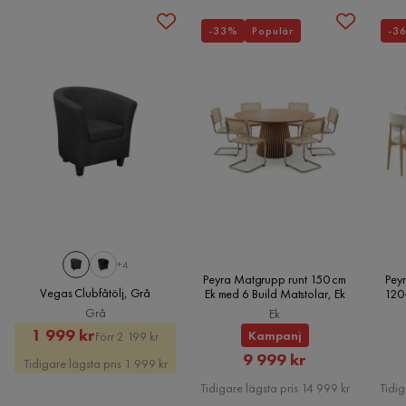
-33%
Populär
-3
Längd
200 cm
Material
Sängbotten/box
Förvaringsbas cm
Övrigt
Fasthetsgrad
Medium
Form
Rektangulär
+4
Peyra Matgrupp runt 150 cm
Peyr
Fjädring resårbotten
Ingen
Vegas Clubfåtölj, Grå
Ek med 6 Build Matstolar, Ek
120
Grå
Ek
Reglerbar
Nej
Rabatterat
Original
1 999 kr
Kampanj
Förr 2 199 kr
Pris
Pris
Rabatterat
9 999 kr
Tidigare lägsta pris 1 999 kr
Sänggavel
Utan sänggavel
Pris
Tidigare lägsta pris 14 999 kr
Tidig