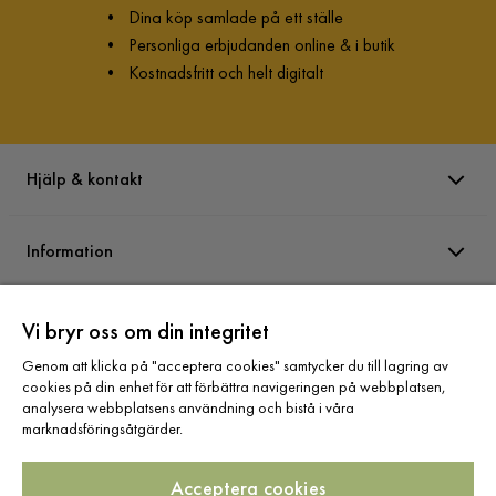
•
Dina köp samlade på ett ställe
•
Personliga erbjudanden online & i butik
•
Kostnadsfritt och helt digitalt
Hjälp & kontakt
Information
Varumärken
Vi bryr oss om din integritet
Genom att klicka på "acceptera cookies" samtycker du till lagring av
cookies på din enhet för att förbättra navigeringen på webbplatsen,
Sortiment
analysera webbplatsens användning och bistå i våra
marknadsföringsåtgärder.
Acceptera cookies