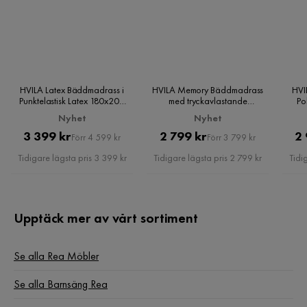
HVILA Latex Bäddmadrass i
HVILA Memory Bäddmadrass
HVI
Punktelastisk Latex 180x200
med tryckavlastande
Po
cm – 7 cm Medium/Fast,
memoryskum 180x200 cm - 7
Nyhet
Nyhet
Tvättbar Klädsel
cm Mjuk/Medium, Tvättbar
Pris
Original
klädsel
Pris
Original
3 399 kr
2 799 kr
2 
Förr 4 599 kr
Förr 3 799 kr
Pris
Pris
Tidigare lägsta pris 3 399 kr
Tidigare lägsta pris 2 799 kr
Tidi
Upptäck mer av vårt sortiment
Se alla Rea Möbler
Se alla Barnsäng Rea