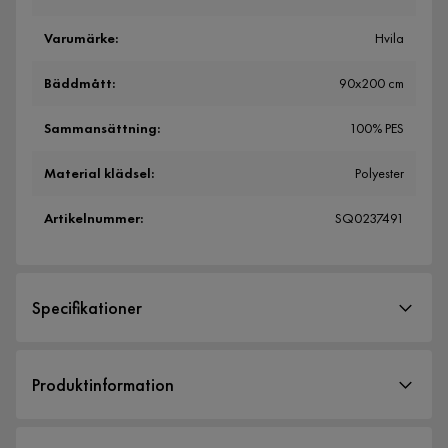
Varumärke
:
Hvila
Bäddmått
:
90x200 cm
Sammansättning
:
100% PES
Material klädsel
:
Polyester
Artikelnummer
:
SQ0237491
Specifikationer
Artikelnummer:
SQ0237491
Produktinformation
Storlek
HVILA Pocket resårmadrass i medium komfort är ett bra val
Bäddmått
90x200 cm