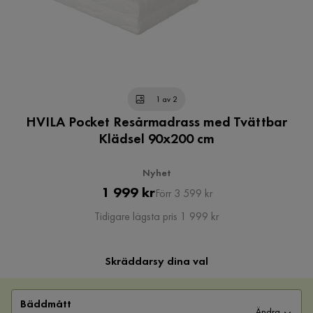
1 av 2
HVILA Pocket Resårmadrass med Tvättbar
Klädsel 90x200 cm
Nyhet
Pris
Original
1 999 kr
Förr 3 599 kr
Pris
Tidigare lägsta pris 1 999 kr
Skräddarsy dina val
Bäddmått
Ändra