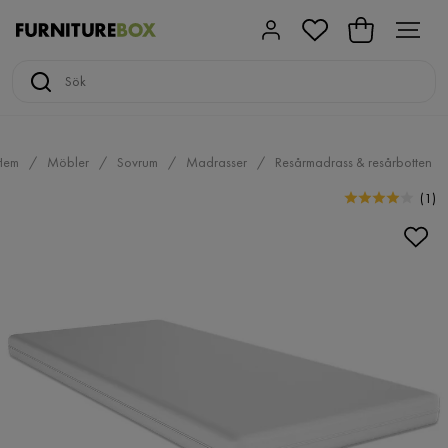
Hem
Möbler
Sovrum
Madrasser
Resårmadrass & resårbotten
(
1
)