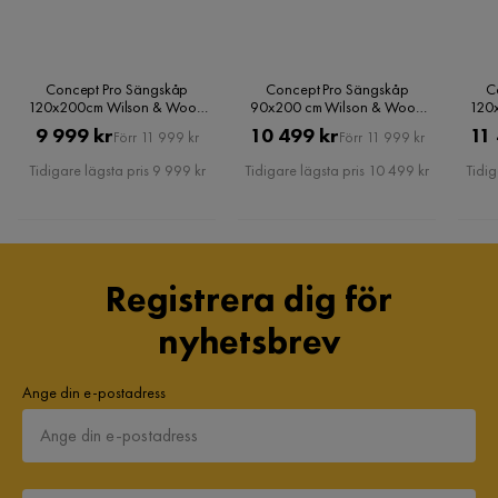
Concept Pro Sängskåp
Concept Pro Sängskåp
C
120x200cm Wilson & Wood
90x200 cm Wilson & Wood
120
Vit
Vit
Pris
Original
Pris
Original
9 999 kr
10 499 kr
11
Förr 11 999 kr
Förr 11 999 kr
Pris
Pris
Tidigare lägsta pris 9 999 kr
Tidigare lägsta pris 10 499 kr
Tidig
Registrera dig för
nyhetsbrev
Ange din e-postadress