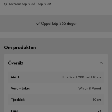
Leverans sep. v. 36 - sep. v. 38
Öppet köp 365 dagar
Över 400 000 nöjda kunder
Om produkten
Översikt
Mått
:
B:120 cm L:200 cm H:10 cm
Varumärke
:
Wilson & Wood
Tjocklek
:
10 cm
Färg
:
Vit