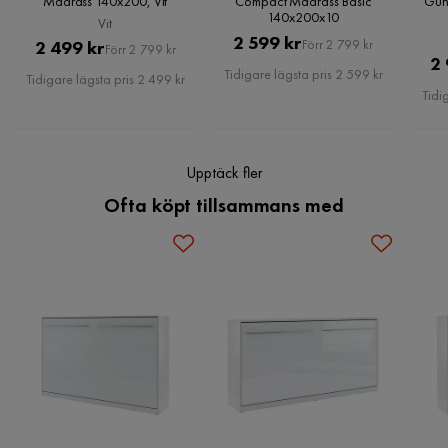
Madrass 140x200, Vit
Compact Madrass Basic
Gun
140x200x10
Vit
Pris
Original
2 599 kr
Pris
Original
2 499 kr
Förr 2 799 kr
Förr 2 799 kr
2 
Pris
Pris
Tidigare lägsta pris 2 599 kr
Tidigare lägsta pris 2 499 kr
Tidi
Upptäck fler
Ofta köpt tillsammans med