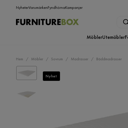
Nyheter
Varumärken
Fyndhörna
Kampanjer
Möbler
Utemöbler
F
Hem
Möbler
Sovrum
Madrasser
Bäddmadrasser
Nyhet