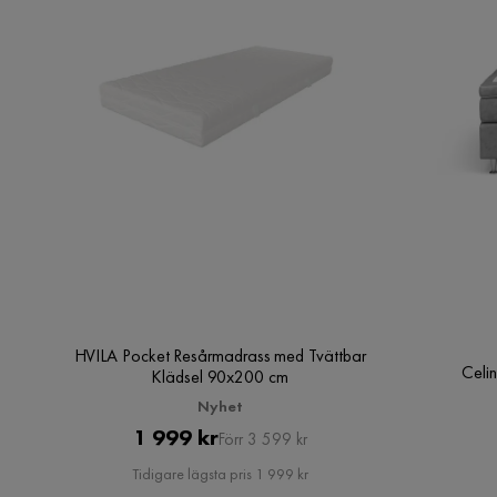
HVILA Pocket Resårmadrass med Tvättbar
Celi
Klädsel 90x200 cm
Nyhet
Pris
Original
1 999 kr
Förr 3 599 kr
Pris
Tidigare lägsta pris 1 999 kr