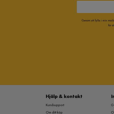
Genom att fylla i min mail
för 
Hjälp & kontakt
I
Kundsupport
Gu
Om ditt köp
O