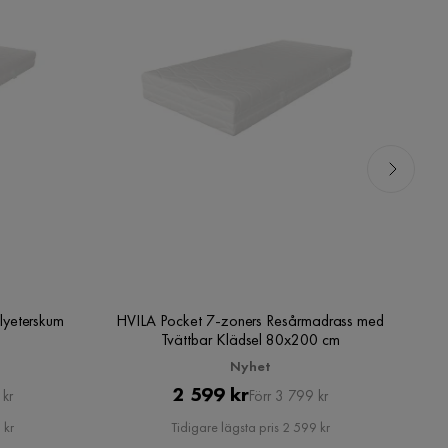
lyeterskum
HVILA Pocket 7-zoners Resårmadrass med
T
Tvättbar Klädsel 80x200 cm
Nyhet
Pris
Original
2 599 kr
 kr
Förr 3 799 kr
Pris
 kr
Tidigare lägsta pris 2 599 kr