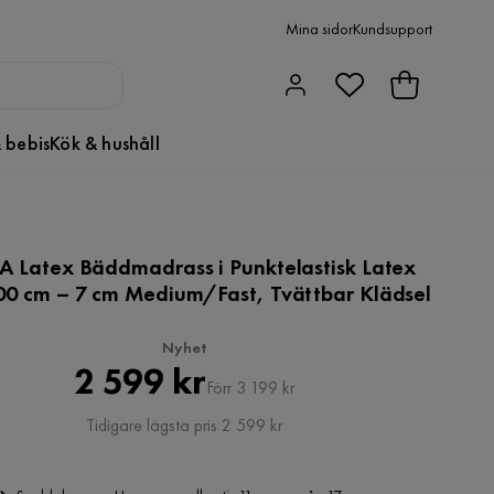
Mina sidor
Kundsupport
 bebis
Kök & hushåll
A Latex Bäddmadrass i Punktelastisk Latex
00 cm – 7 cm Medium/Fast, Tvättbar Klädsel
Nyhet
Pris
Original
2 599 kr
Förr 3 199 kr
Pris
Tidigare lägsta pris 2 599 kr