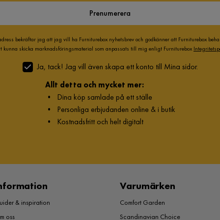
Prenumerera
adress bekräftar jag att jag vill ha Furniturebox nyhetsbrev och godkänner att Furniturebox beh
att kunna skicka marknadsföringsmaterial som anpassats till mig enligt Furniturebox
Integritetsp
Ja, tack! Jag vill även skapa ett konto till Mina sidor.
Allt detta och mycket mer:
•
Dina köp samlade på ett ställe
•
Personliga erbjudanden online & i butik
•
Kostnadsfritt och helt digitalt
nformation
Varumärken
ider & inspiration
Comfort Garden
m oss
Scandinavian Choice