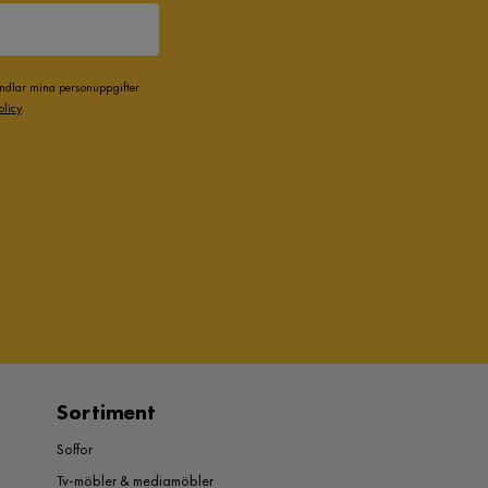
andlar mina personuppgifter
olicy
.
Sortiment
Soffor
Tv-möbler & mediamöbler