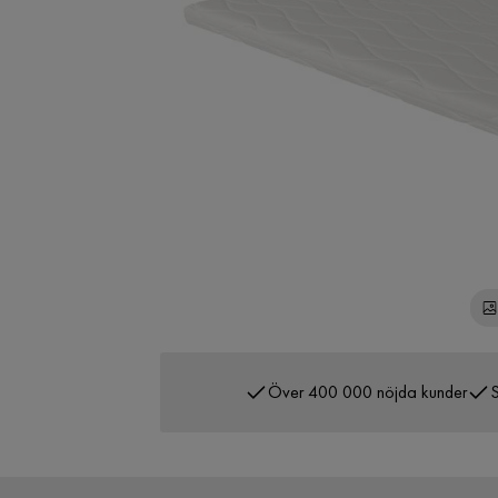
Över 400 000 nöjda kunder
S