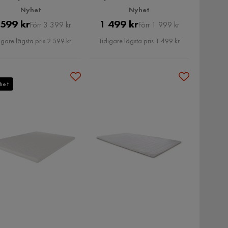
ryskum 160x200 cm - 7
7 cm, Medium
Nyhet
Nyhet
Mjuk/Medium, Tvättbar
Pris
Original
Pris
Original
 599 kr
1 499 kr
klädsel
Förr 3 399 kr
Förr 1 999 kr
Pris
Pris
igare lägsta pris 2 599 kr
Tidigare lägsta pris 1 499 kr
het