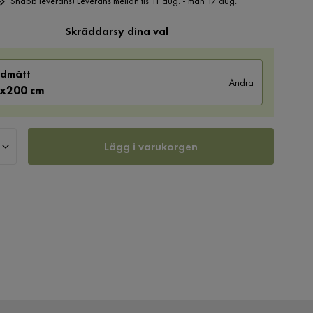
Snabb leverans! Leverans mellan tis 11 aug. - mån 17 aug.
Skräddarsy dina val
dmått
Ändra
x200 cm
Lägg i varukorgen