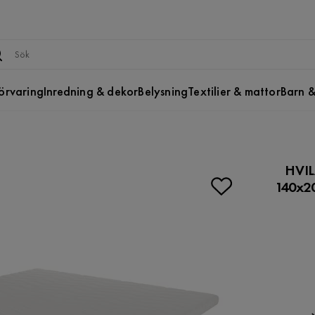
örvaring
Inredning & dekor
Belysning
Textilier & mattor
Barn &
HVIL
140x2