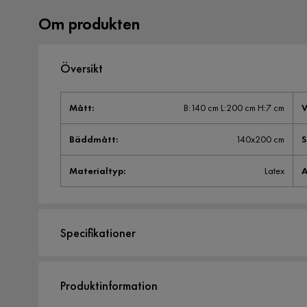
Om produkten
Översikt
Mått
:
B:140 cm L:200 cm H:7 cm
V
Bäddmått
:
140x200 cm
Materialtyp
:
Latex
A
Specifikationer
Artikelnummer:
SQ0224200
Produktinformation
Storlek