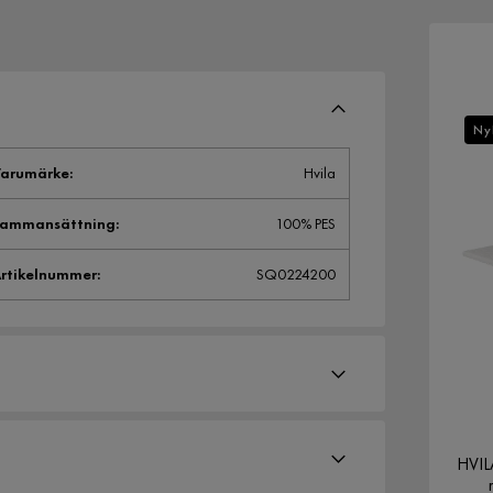
Ny
arumärke
:
Hvila
Sammansättning
:
100% PES
rtikelnummer
:
SQ0224200
HVIL