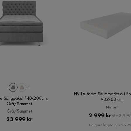
+1
HVILA Foam Skummadrass i Po
ne Sängpaket 140x200cm,
90x200 cm
Grå/Sammet
Nyhet
Grå/Sammet
Pris
Original
2 999 kr
Förr 3 999
Pris
23 999 kr
Pris
Tidigare lägsta pris 2 999