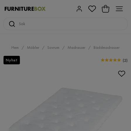
Hem
Möbler
Sovrum
Madrasser
Bäddmadrasser
Nyhet
(
2
)