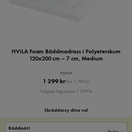
HVILA Foam Bäddmadrass i Polyeterskum
120x200 cm – 7 cm, Medium
Nyhet
Pris
Original
1 299 kr
Förr 1 799 kr
Pris
Tidigare lägsta pris 1 299 kr
Skräddarsy dina val
Bäddmått
Ändra