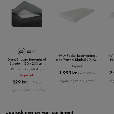
+5
HVILA Pocket Resårmadrass
HVI
Dra-på-lakan Borganäs of
med Tvättbar Klädsel 90x200
Po
Sweden, 180 x 200 cm,
cm
Nyhet
Mörkgrå
180 x 200 cm, Mörkgrå
Pris
Original
1 999 kr
2 
Förr 3 599 kr
Se priset!
Pris
Tidigare lägsta pris 1 999 kr
Tidi
Pris
Original
229 kr
Förr 419 kr
Pris
Tidigare lägsta pris 229 kr
Upptäck mer av vårt sortiment