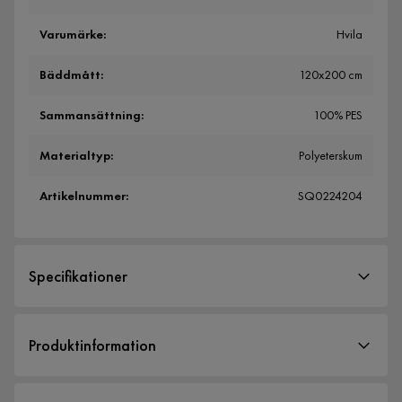
Varumärke
:
Hvila
Bäddmått
:
120x200 cm
Sammansättning
:
100% PES
Materialtyp
:
Polyeterskum
Artikelnummer
:
SQ0224204
Specifikationer
Artikelnummer:
SQ0224204
Produktinformation
Storlek
HVILA Foam Bäddmadrass är ett bekvämt komplement till
Höjd
7 cm