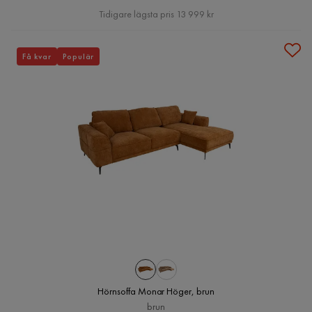
Pris
Tidigare lägsta pris 13 999 kr
Få kvar
Populär
Hörnsoffa Monar Höger, brun
brun