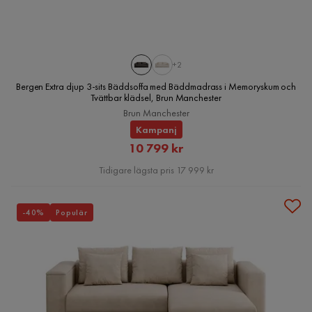
+2
Bergen Extra djup 3-sits Bäddsoffa med Bäddmadrass i Memoryskum och
Tvättbar klädsel, Brun Manchester
Brun Manchester
Kampanj
Rabatterat
10 799 kr
Pris
Tidigare lägsta pris 17 999 kr
-40%
Populär