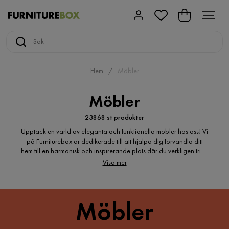
Hem
Möbler
Möbler
23868 st produkter
Upptäck en värld av eleganta och funktionella möbler hos oss! Vi
på Furniturebox är dedikerade till att hjälpa dig förvandla ditt
hem till en harmonisk och inspirerande plats där du verkligen trivs.
Vårt omfattande sortiment möbler är noggrant utvalda för att
Visa mer
passa många olika smaker och stilar. Oavsett om du söker efter
moderna och minimalistiska möbler eller tidlös klassisk elegans, så
har vi det perfekta valet för dig. Skapa en plats där komfort möter
estetik och skapa dina drömrum med våra högkvalitativa möbler.
Möbler
Välkommen till Furniturebox, där ditt hem är vår passion.