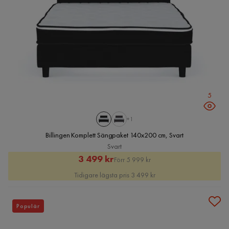
5
+1
Billingen Komplett Sängpaket 140x200 cm, Svart
Svart
Rabatterat
Original
3 499 kr
Förr 5 999 kr
Pris
Pris
Tidigare lägsta pris 3 499 kr
Populär