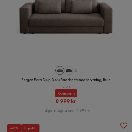
+2
Bergen Extra Djup 3-sits Bäddsoffa med förvaring, Brun
Brun
Kampanj
Rabatterat
8 999 kr
Pris
Tidigare lägsta pris 14 999 kr
-40%
Populär