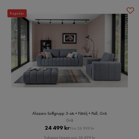
Populär
Alazaro Soffgrupp 3-sits + Fåtölj + Pall, Grå
Grå
Pris
Original
24 499 kr
Förr 26 999 kr
Pris
Tidigare lägsta pris 24 499 kr