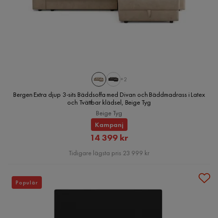
+2
Bergen Extra djup 3-sits Bäddsoffa med Divan och Bäddmadrass i Latex
och Tvättbar klädsel, Beige Tyg
Beige Tyg
Kampanj
Rabatterat
14 399 kr
Pris
Tidigare lägsta pris 23 999 kr
Populär