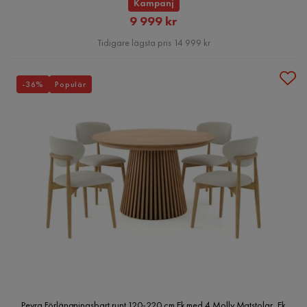
Kampanj
Rabatterat
9 999 kr
Pris
Tidigare lägsta pris 14 999 kr
-36%
Populär
Peyra Förlängningsbart runt 120-220 cm Ek med 4 Molly Matstolar, Ek