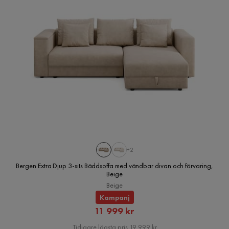
+2
Bergen Extra Djup 3-sits Bäddsoffa med vändbar divan och förvaring,
Beige
Beige
Kampanj
Rabatterat
11 999 kr
Pris
Tidigare lägsta pris 19 999 kr