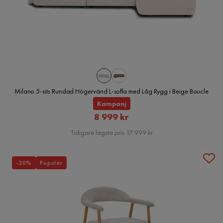
Milano 5-sits Rundad Högervänd L-soffa med Låg Rygg i Beige Boucle
Kampanj
Rabatterat
8 999 kr
Pris
Tidigare lägsta pris 17 999 kr
-30%
Populär