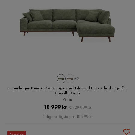
+9
Copenhagen Premium 4-sits Högervänd L-formad Djup Schäslongsoffa i
Chenille, Grön
Grön
Pris
Original
18 999 kr
Förr 29 999 kr
Pris
Tidigare lägsta pris 18 999 kr
Populär