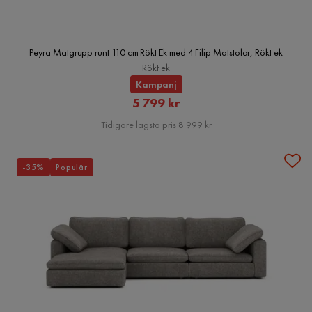
Peyra Matgrupp runt 110 cm Rökt Ek med 4 Filip Matstolar, Rökt ek
Rökt ek
Kampanj
Rabatterat
5 799 kr
Pris
Tidigare lägsta pris 8 999 kr
-35%
Populär