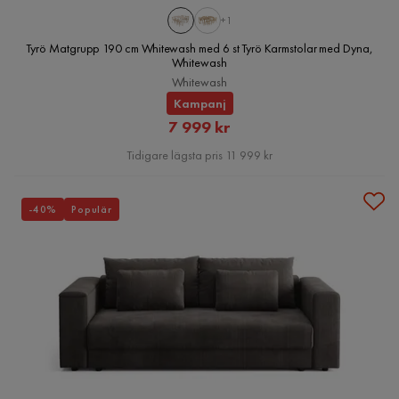
+1
Tyrö Matgrupp 190 cm Whitewash med 6 st Tyrö Karmstolar med Dyna,
Whitewash
Whitewash
Kampanj
Rabatterat
7 999 kr
Pris
Tidigare lägsta pris 11 999 kr
-40%
Populär