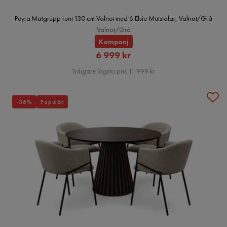
Peyra Matgrupp runt 130 cm Valnöt med 6 Elsie Matstolar, Valnöt/Grå
Valnöt/Grå
Kampanj
Rabatterat
6 999 kr
Pris
Tidigare lägsta pris 11 999 kr
-36%
Populär