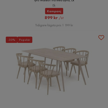
Tyrö Matstol i trä med dyna, Ek
Ek
Kampanj
Rabatterat
899 kr
/st
Pris
Tidigare lägsta pris 1 199 kr
-33%
Populär