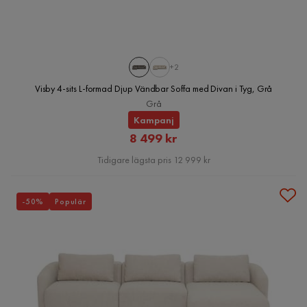
+2
Visby 4-sits L-formad Djup Vändbar Soffa med Divan i Tyg, Grå
Grå
Kampanj
Rabatterat
8 499 kr
Pris
Tidigare lägsta pris 12 999 kr
-50%
Populär