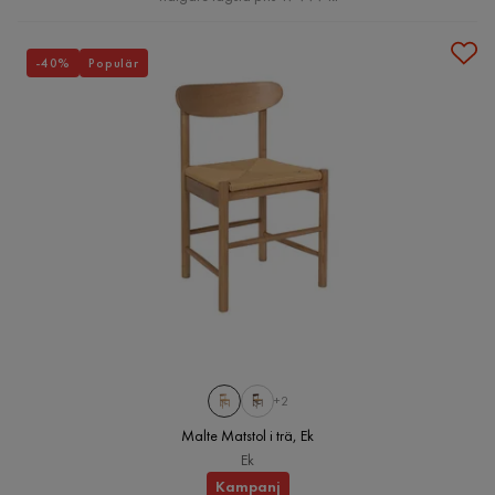
-40%
Populär
+2
Malte Matstol i trä, Ek
Ek
Kampanj