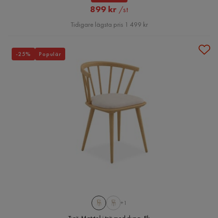
Rabatterat
899 kr
/st
Pris
Tidigare lägsta pris 1 499 kr
-25%
Populär
+1