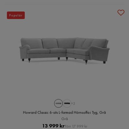
Populär
+2
Howard Classic 6-sits L-formad Hörnsoffa i Tyg, Grå
Grå
Pris
Original
13 999 kr
Förr 17 999 kr