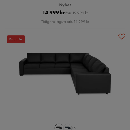
Nyhet
Pris
Original
14 999 kr
Förr 19 999 kr
Pris
Tidigare lägsta pris 14 999 kr
Populär
+5