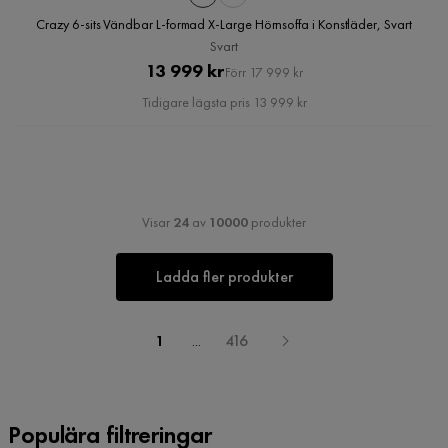
Crazy 6-sits Vändbar L-formad X-Large Hörnsoffa i Konstläder, Svart
Svart
Pris
Original
13 999 kr
Förr 17 999 kr
Pris
Tidigare lägsta pris 13 999 kr
Visar
24
av
10000
produkter
Ladda fler produkter
1
...
416
Populära filtreringar