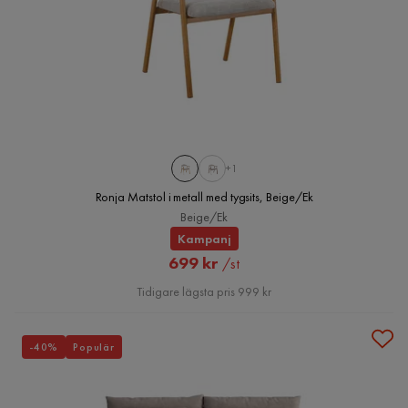
+1
Ronja Matstol i metall med tygsits, Beige/Ek
Beige/Ek
Kampanj
Rabatterat
699 kr
/st
Pris
Tidigare lägsta pris 999 kr
-40%
Populär