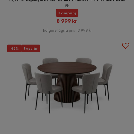
Ek
Kampanj
Rabatterat
8 999 kr
Pris
Tidigare lägsta pris 13 999 kr
-42%
Populär