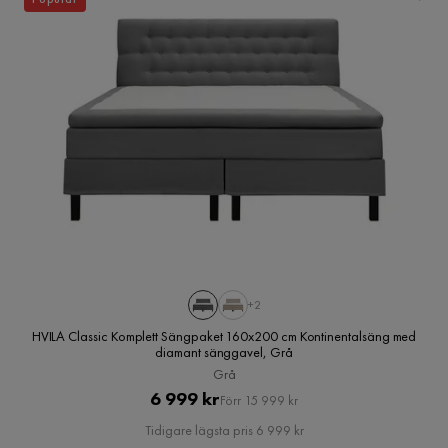
+2
HVILA Classic Komplett Sängpaket 160x200 cm Kontinentalsäng med
diamant sänggavel, Grå
Grå
Pris
Original
6 999 kr
Förr 15 999 kr
Pris
Tidigare lägsta pris 6 999 kr