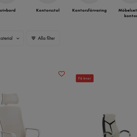
krivbord
Kontorsstol
Kontorsförvaring
Möbelset
konto
aterial
Alla filter
Få kvar