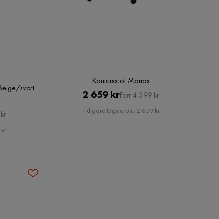
Kontorsstol Morros
 Beige/svart
Pris
Original
2 659 kr
Förr 4 399 kr
Pris
Tidigare lägsta pris 2 659 kr
kr
 kr