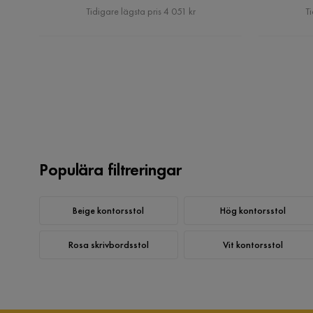
Pris
Tidigare lägsta pris 4 051 kr
Ti
Populära filtreringar
Beige kontorsstol
Hög kontorsstol
Rosa skrivbordsstol
Vit kontorsstol