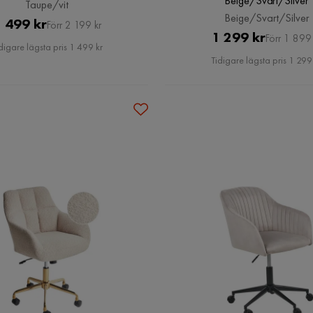
Beige/Svart/Silver
Taupe/vit
Beige/Svart/Silver
Pris
Original
 499 kr
Förr 2 199 kr
Pris
Original
1 299 kr
Förr 1 899 
Pris
digare lägsta pris 1 499 kr
Pris
Tidigare lägsta pris 1 299