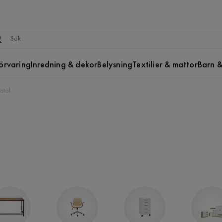
örvaring
Inredning & dekor
Belysning
Textilier & mattor
Barn &
stol