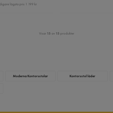
Pris
digare lägsta pris 1 199 kr
Visar
15
av
15
produkter
Moderna Kontorsstolar
Kontorsstol läder