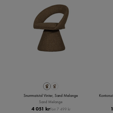
Snurrmatstol Vinter, Sand Melange
Kontorsst
Sand Melange
Pris
Original
4 051 kr
1
Förr 7 499 kr