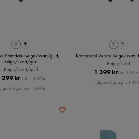
tol Palmdale Beige/svart/guld,
Kontorsstol Venice Beige/svart,
Beige/svart/guld
Beige/svart
Beige/svart/guld
Pris
Original
1 399 kr
Förr 1 999 
Pris
Original
 299 kr
Förr 1 899 kr
Pris
Tidigare lägsta pris 1 399
Pris
digare lägsta pris 1 299 kr