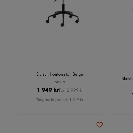
Dursun Kontorsstol, Beige
Skrivb
Beige
Pris
Original
1 949 kr
Förr 2 999 kr
Pris
Tidigare lägsta pris 1 949 kr
T