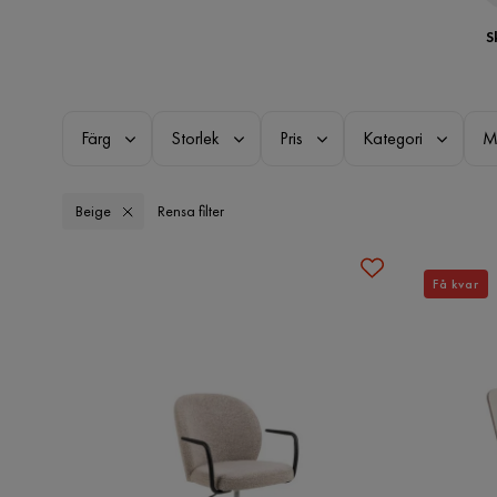
S
Färg
Storlek
Pris
Kategori
M
Beige
Rensa filter
Få kvar