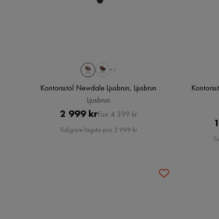
+1
Kontorsstol Newdale Ljusbrun, Ljusbrun
Kontorss
Ljusbrun
Pris
Original
2 999 kr
Förr 4 399 kr
1
Pris
Tidigare lägsta pris 2 999 kr
Ti