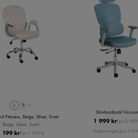
+1
Skrivbordsstol Viscoun
ol Princess, Beige, Silver, Svart
Pris
Original
1 999 kr
Förr 2 999 
Beige, Silver, Svart
Pris
Tidigare lägsta pris 1 999
Pris
Original
 199 kr
Förr 1 799 kr