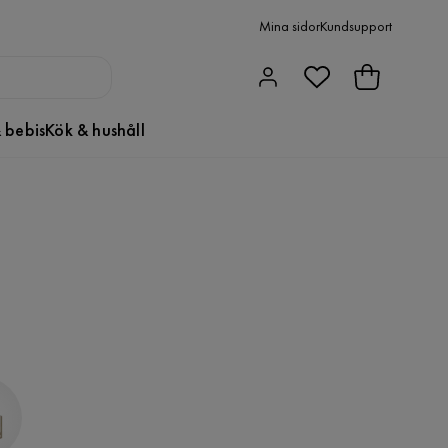
Mina sidor
Kundsupport
 bebis
Kök & hushåll