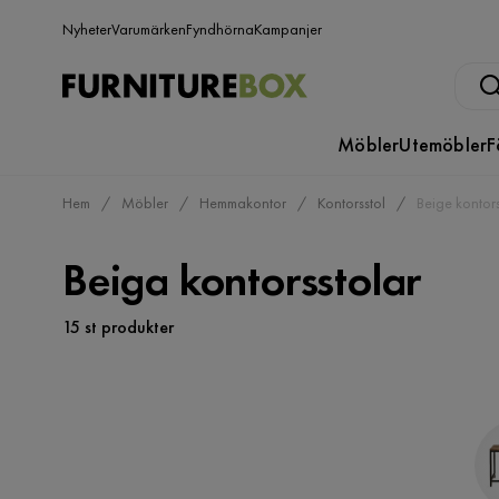
Nyheter
Varumärken
Fyndhörna
Kampanjer
Möbler
Utemöbler
F
Hem
Möbler
Hemmakontor
Kontorsstol
Beige kontors
Beiga kontorsstolar
15 st produkter