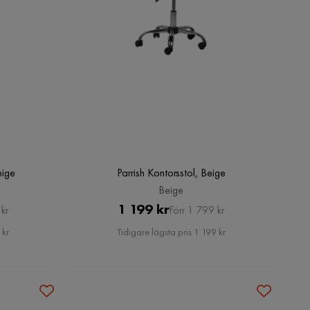
eige
Parrish Kontorsstol, Beige
Beige
Pris
Original
1 199 kr
kr
Förr 1 799 kr
Pris
 kr
Tidigare lägsta pris 1 199 kr