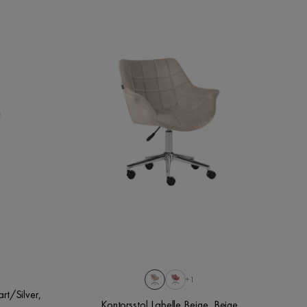
+1
rt/Silver,
Kontorsstol Labelle Beige, Beige