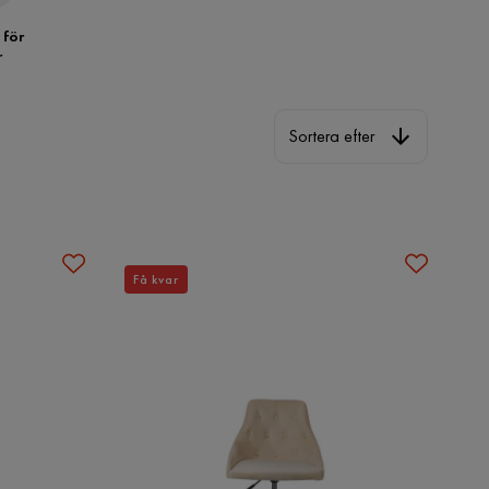
 för
r
Sortera efter
Sortera efter
Få kvar