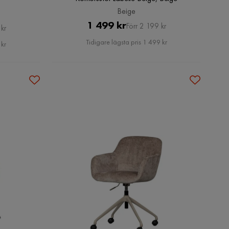
Beige
Pris
Original
1 499 kr
Förr 2 199 kr
kr
Pris
Tidigare lägsta pris 1 499 kr
 kr