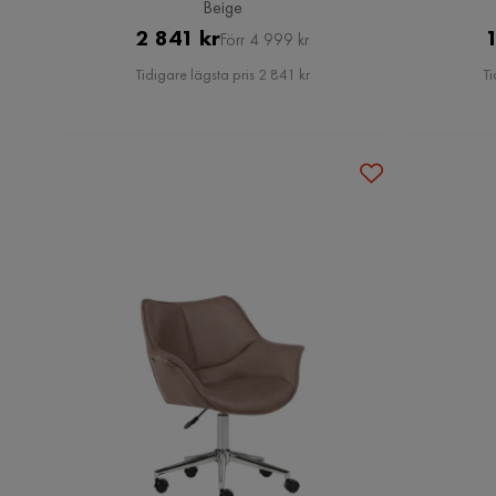
Beige
Pris
Original
2 841 kr
1
Förr 4 999 kr
Pris
Tidigare lägsta pris 2 841 kr
Ti