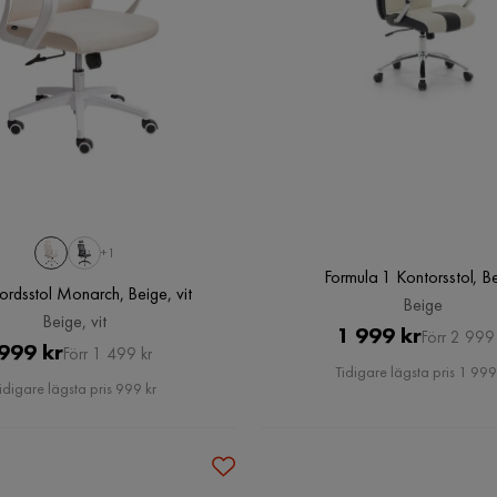
+1
Formula 1 Kontorsstol, B
ordsstol Monarch, Beige, vit
Beige
Beige, vit
Pris
Original
1 999 kr
Förr 2 999 
Pris
Original
999 kr
Förr 1 499 kr
Pris
Tidigare lägsta pris 1 999
Pris
idigare lägsta pris 999 kr