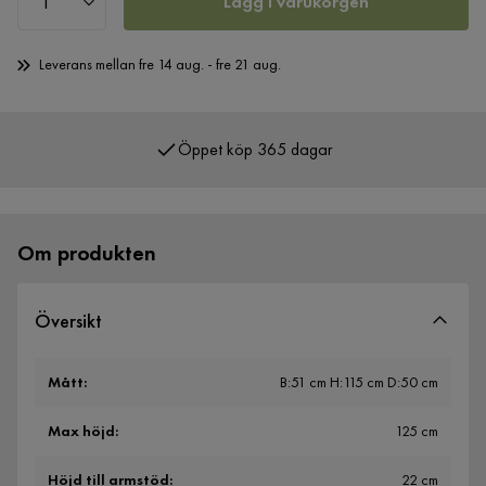
Lägg i varukorgen
Leverans mellan fre 14 aug. - fre 21 aug.
Öppet köp 365 dagar
Över 400 000 nöjda kunder
Om produkten
Översikt
Mått
:
B:51 cm H:115 cm D:50 cm
Max höjd
:
125 cm
Höjd till armstöd
:
22 cm