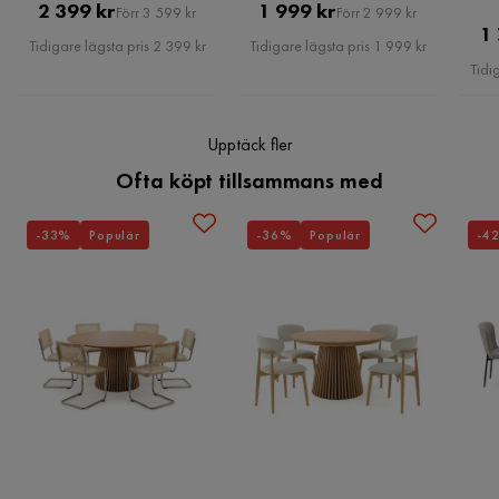
Pris
Original
Pris
Original
2 399 kr
1 999 kr
Förr 3 599 kr
Förr 2 999 kr
Benskydd:
1
Pris
Pris
Stil
Tidlös
Tidigare lägsta pris 2 399 kr
Tidigare lägsta pris 1 999 kr
Lutning:
Tidi
Maxvikt
120 Kg
Mått:
Upptäck fler
Serie
Armstödshöjd:
Ofta köpt tillsammans med
Djup:
Sätes höjd:
-33%
Populär
-36%
Populär
-4
Bredd:
Höjd:
Sittyta:
Vikt:
Viktkapacitet:
Erbjudandet inkluderar:
Nyckelfunktioner: