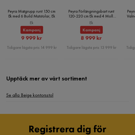
Peyra Matgrupp runt 150 cm
Peyra Förlängningsbart runt
Peyr
Ek med 6 Build Matstolar, Ek
120-220 cm Ek med 4 Molly
Valn
Matstolar, Ek
Ek
Ek
Monteringsinformation:
Kampanj
Kampanj
Rabatterat
Rabatterat
9 999 kr
8 999 kr
Ytterligare information:
Pris
Pris
Tidigare lägsta pris 14 999 kr
Tidigare lägsta pris 13 999 kr
Tidig
Upptäck mer av vårt sortiment
Underhållstips:
Se alla Beige kontorsstol
Polyester:
Registrera dig för