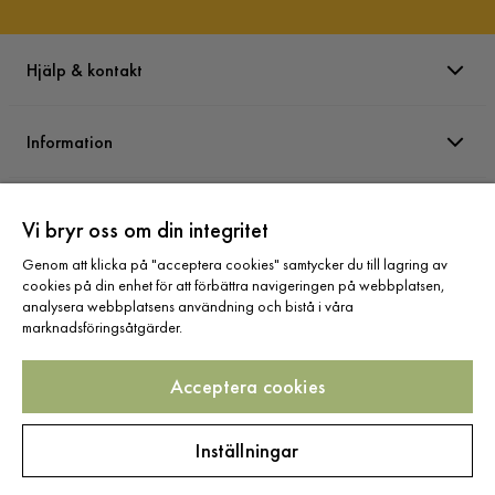
Hjälp & kontakt
Information
Varumärken
Vi bryr oss om din integritet
Genom att klicka på "acceptera cookies" samtycker du till lagring av
Sortiment
cookies på din enhet för att förbättra navigeringen på webbplatsen,
analysera webbplatsens användning och bistå i våra
marknadsföringsåtgärder.
Acceptera cookies
Följ oss
Inställningar
Copyright © 2025 Home Furnishing Nordic AB