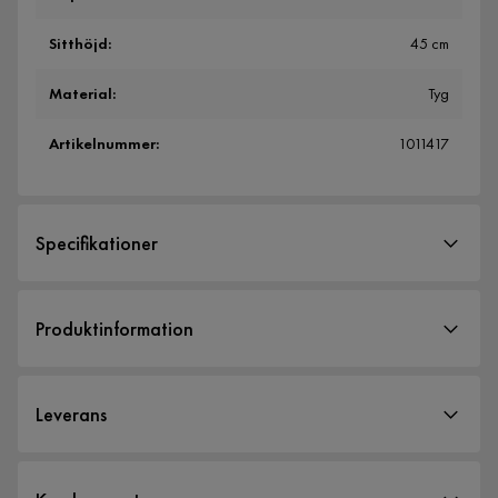
Sitthöjd
:
45 cm
Material
:
Tyg
Artikelnummer
:
1011417
Specifikationer
Artikelnummer:
1011417
Produktinformation
Storlek
Max höjd
125 cm
Leverans
Höjd
115 cm
Höjd till armstöd
22 cm
Leveranssätt