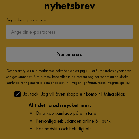
nyhetsbrev
Syntetiskt material:
Ange din e-postadress
Prenumerera
Genom att fylla i min mailadress bekräftar jag att jag vill ha Furniturebox nyhetsbrev
och godkänner att Furniturebox behandlar mina personuppgifter för att kunna skicka
marknadsföringsmaterial som anpassats till mig enligt Furniturebox
Integritetspolicy
.
Ja, tack! Jag vill även skapa ett konto till Mina sidor.
Allt detta och mycket mer:
•
Dina köp samlade på ett ställe
•
Personliga erbjudanden online & i butik
•
Kostnadsfritt och helt digitalt