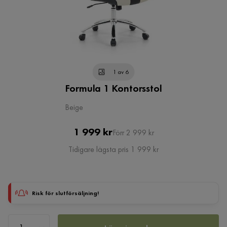
1 av 6
Formula 1 Kontorsstol
Beige
Pris
Original
1 999 kr
Förr 2 999 kr
Pris
Tidigare lägsta pris 1 999 kr
Risk för slutförsäljning!