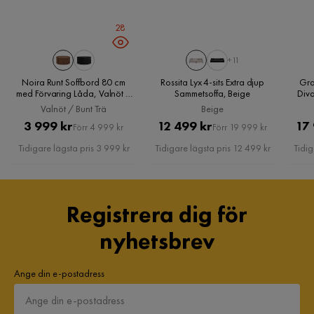
Storlek
28
Höjd
82 cm
+11
Noira Runt Soffbord 80 cm
Rossita Lyx 4-sits Extra djup
Gra
Sittdjup
47 cm
med Förvaring Låda, Valnöt /
Sammetsoffa, Beige
Div
Bunt Trä
Valnöt / Bunt Trä
Beige
Bredd
55 cm
Pris
Original
Pris
Original
3 999 kr
12 499 kr
17
Förr 4 999 kr
Förr 19 999 kr
Pris
Pris
Tidigare lägsta pris 3 999 kr
Tidigare lägsta pris 12 499 kr
Tidig
Djup
56 cm
Sitthöjd
49 cm
Registrera dig för
Material
nyhetsbrev
Materialutseende
Tyg,Trä
Ange din e-postadress
Material stomme
Plywood,Metall
Material ben
Metall