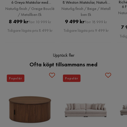
Rich
6 Greya Matstolar med
8 Winston Matstolar, Naturlig
funktionalitet.
Montering krävs
Ja
6 F
armstöd, Naturlig finish /
finish / Beige / Metallben Ek
Naturlig finish / Greige Bouclé
Naturlig finish / Beige / Metall
Greige Bouclé / Metallben Ek
Natur
/ Metallben Ek
ben Ek
Elegant och stilrent design
Brand
Bark
Pris
Original
Pris
Original
8 499 kr
9 499 kr
Förr 10 999 kr
Förr 18 999 kr
Tillverkat av högkvalitativt MDF-material
7 
Pris
Pris
Tidigare lägsta pris 8 499 kr
Tidigare lägsta pris 9 499 kr
Färgnamn
Finns i olika storlekar
Naturlig finish
Tidi
Skötselråd
Kan enkelt rengöras med en fuktig trasa.
Upptäck fler
Serie
Richeto
Ofta köpt tillsammans med
Form
Rektangulär
Populär
Populär
Färg
Natur
Ingår i paket
1x Matbord,6x Stol
Färg stol
Greige
Greya Matstol med armstöd