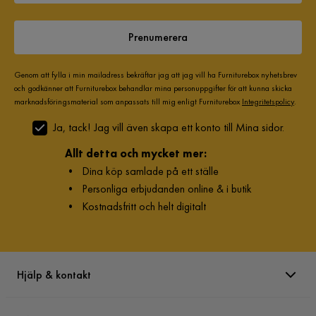
Material
Metall,Trä
Prenumerera
Klädselutseende
Bouclé
Genom att fylla i min mailadress bekräftar jag att jag vill ha Furniturebox nyhetsbrev
och godkänner att Furniturebox behandlar mina personuppgifter för att kunna skicka
Träslagsutseende
Ek
marknadsföringsmaterial som anpassats till mig enligt Furniturebox
Integritetspolicy
.
Material klädsel
Polyester
Ja, tack! Jag vill även skapa ett konto till Mina sidor.
Allt detta och mycket mer:
Sitsmaterial
trä
•
Dina köp samlade på ett ställe
•
Personliga erbjudanden online & i butik
Övrigt
•
Kostnadsfritt och helt digitalt
Färgnamn
Greige
Färg ben
Ek
Hjälp & kontakt
Färg
Beige
Serie
Greya