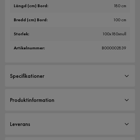
Längd (cm) Bord
:
180 cm
Bredd (cm) Bord
:
100 cm
Storlek
:
100x180xnull
Artikelnummer
:
B000002839
Specifikationer
Artikelnummer:
B000002839
Produktinformation
Storlek
Komplett matgrupp med Richeto matbord 180 cm och 6 st
Höjd (cm) Bord
76 cm
Greya stolar.
Leverans
Längd (cm) Bord
180 cm
Richeto Matbord är ett elegant och stilrent matbord som