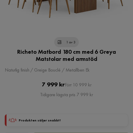
1 av 3
Richeto Matbord 180 cm med 6 Greya
Matstolar med armstöd
Naturlig finish / Greige Bouclé / Metallben Ek
Pris
Original
7 999 kr
Förr 10 999 kr
Pris
Tidigare lägsta pris 7 999 kr
Produkten säljer snabbt!