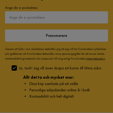
Ange din e-postadress
Stoppning
Skum
Klädselutseende
Tyg
Träslagsutseende
Målat trä
Prenumerera
Sitsmaterial
Tyg
Genom att fylla i min mailadress bekräftar jag att jag vill ha Furniturebox nyhetsbrev
och godkänner att Furniturebox behandlar mina personuppgifter för att kunna skicka
Övrigt
marknadsföringsmaterial som anpassats till mig enligt Furniturebox
Integritetspolicy
.
Ja, tack! Jag vill även skapa ett konto till Mina sidor.
Färgnamn
Beige
Allt detta och mycket mer:
Stil
Lantligt
•
Dina köp samlade på ett ställe
•
Personliga erbjudanden online & i butik
Färg ben
Vit
•
Kostnadsfritt och helt digitalt
Färg
Beige