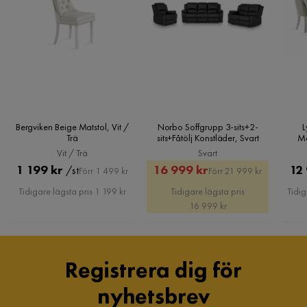
Höjd
95 cm
Jovette F
JF
Ryggstödets höjd
45 cm
6 månader sedan
Sittdjup
50 cm
Verified by Trustvoice
Bredd
50 cm
Bergviken Beige Matstol, Vit /
Norbo Soffgrupp 3-sits+2-
L
Trä
sits+Fåtölj Konstläder, Svart
Ma
Djup
60 cm
Ber
Vit / Trä
Svart
Pris
Original
Rabatterat
Original
1 199 kr
16 999 kr
12
/st
Förr 1 499 kr
Förr 21 999 kr
Sitthöjd
50 cm
Pris
Pris
Pris
Tidigare lägsta pris 1 199 kr
Tidigare lägsta pris
Tidig
16 999 kr
Material
Material stomme
Trä
Registrera dig för
Material
Tyg,Trä
nyhetsbrev
Materialutseende
Tyg,Trä