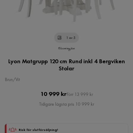
1 av 5
Lyon Matgrupp 120 cm Rund inkl 4 Bergviken
Stolar
Brun/Vit
Pris
Original
10 999 kr
Förr 13 999 kr
Pris
Tidigare lägsta pris 10 999 kr
Risk för slutförsäljning!