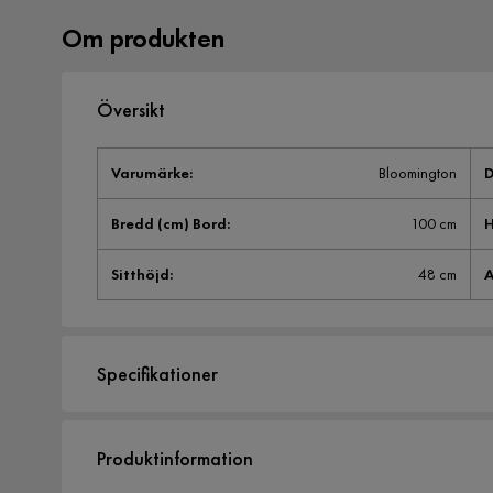
Om produkten
Översikt
Varumärke
:
Bloomington
D
Bredd (cm) Bord
:
100 cm
H
Sitthöjd
:
48 cm
A
Specifikationer
Artikelnummer:
546759
Produktinformation
Storlek