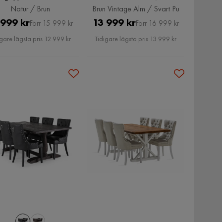
uva Stol, Natur / Brun
Vintage Alm / Svart Pu
Natur / Brun
Brun Vintage Alm / Svart Pu
Pris
Original
Pris
Original
 999 kr
13 999 kr
Förr 15 999 kr
Förr 16 999 kr
Pris
Pris
gare lägsta pris 12 999 kr
Tidigare lägsta pris 13 999 kr