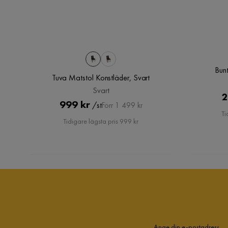
Iläggsskiva ingår
Nej
Tuva Matstol Konstläder
Bun
Tuva Matstol Konstläder, Svart
Storlek
Svart
2
Pris
Original
999 kr
/st
Höjd
92 cm
Förr 1 499 kr
Ti
Pris
Tidigare lägsta pris 999 kr
Sittdjup
44 cm
Djup
55 cm
Material
Typ av läder
Konstläder
Material ben
Puu
Ange din e-postadress