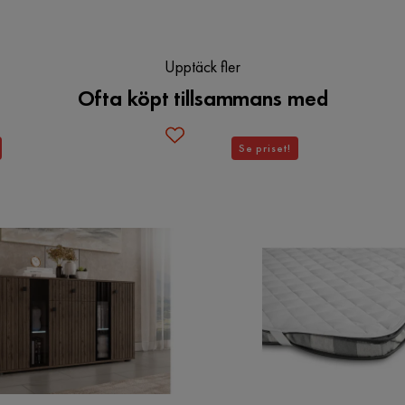
Behandling
Vaxad
Upptäck fler
Ofta köpt tillsammans med
Förvaring av
Nej
tilläggsskivor/iläggsskivor
Se priset!
Utseende
Trä
Färg ben
Brun
Verified by Trustvoice
Vikt
66 kg
Form
Rektangulär