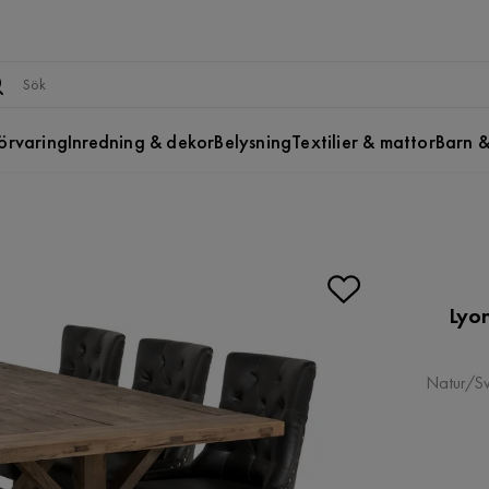
örvaring
Inredning & dekor
Belysning
Textilier & mattor
Barn &
Lyo
Natur/Sv