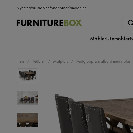
Nyheter
Varumärken
Fyndhörna
Kampanjer
Möbler
Utemöbler
F
Hem
Möbler
Matplats
Matgrupp & matbord med stolar