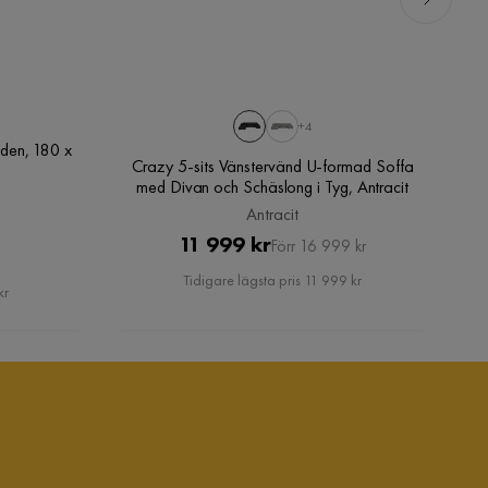
+4
den, 180 x
Crazy 5-sits Vänstervänd U-formad Soffa
med Divan och Schäslong i Tyg, Antracit
Antracit
Pris
Original
11 999 kr
Förr 16 999 kr
Pris
Tidigare lägsta pris 11 999 kr
kr