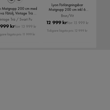
Lyon Förlängningsbar
n Matgrupp 200 cm med
Matgrupp 200 cm inkl 6
va Fåtölj, Vintage Trä /
Bergviken Stolar, Brun/Vit
Brun/Vit
Svart Pu
intage Trä / Svart Pu
Pris
Original
12 999 kr
Förr 15 999 kr
Pris
Original
 999 kr
Förr 13 999 kr
Pris
Tidigare lägsta pris 12 999 kr
Pris
igare lägsta pris 11 999 kr