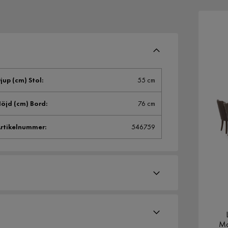
jup (cm) Stol
:
55 cm
öjd (cm) Bord
:
76 cm
rtikelnummer
:
546759
Ma