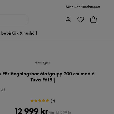
Mina sidor
Kundsupport
 bebis
Kök & hushåll
n Förlängningsbar Matgrupp 200 cm med 6
Tuva Fåtölj
art
(
9
)
Pris
Original
12 999 kr
Förr 15 999 kr