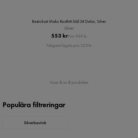
Bestickset Maku Rostfritt Stål 24 Delar, Silver
Silver
Pris
Original
553 kr
Förr 999 kr
Pris
Tidigare lägsta pris 553 kr
Visar
3
av
3
produkter
Populära filtreringar
Silverbestick