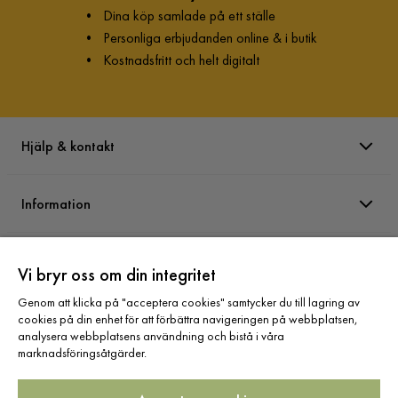
•
Dina köp samlade på ett ställe
•
Personliga erbjudanden online & i butik
•
Kostnadsfritt och helt digitalt
Hjälp & kontakt
Information
Varumärken
Vi bryr oss om din integritet
Genom att klicka på "acceptera cookies" samtycker du till lagring av
Sortiment
cookies på din enhet för att förbättra navigeringen på webbplatsen,
analysera webbplatsens användning och bistå i våra
marknadsföringsåtgärder.