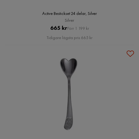
Active Bestickset 24 delar, Silver
Silver
Pris
Original
665 kr
Förr 1 199 kr
Pris
Tidigare lägsta pris 665 kr