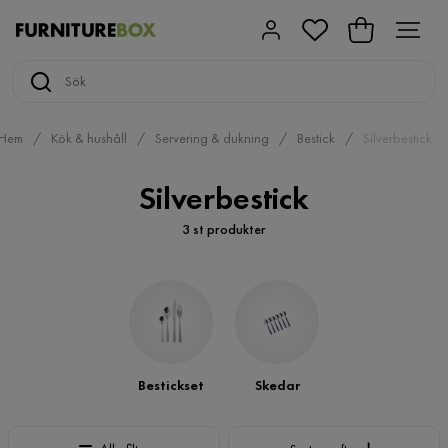
Hem
Kök & hushåll
Servering & dukning
Bestick
Silverbestick
Silverbestick
3 st produkter
Bestickset
Skedar
Sortera efter