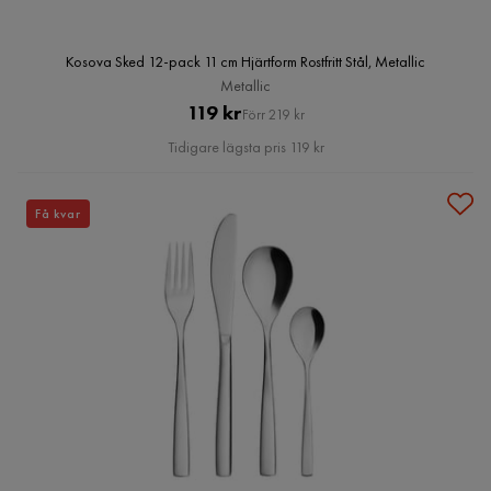
Kosova Sked 12-pack 11 cm Hjärtform Rostfritt Stål, Metallic
Metallic
Pris
Original
119 kr
Förr 219 kr
Pris
Tidigare lägsta pris 119 kr
Få kvar