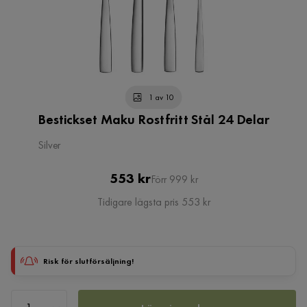
1 av 10
Bestickset Maku Rostfritt Stål 24 Delar
Silver
Pris
Original
553 kr
Förr 999 kr
Pris
Tidigare lägsta pris 553 kr
Risk för slutförsäljning!