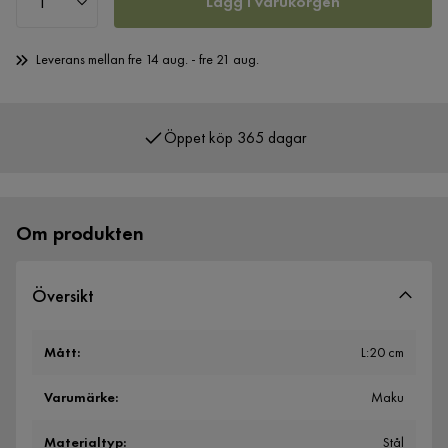
Lägg i varukorgen
Leverans mellan fre 14 aug. - fre 21 aug.
Öppet köp 365 dagar
Över 400 000 nöjda kunder
Om produkten
Översikt
Mått
:
L:20 cm
Varumärke
:
Maku
Materialtyp
:
Stål