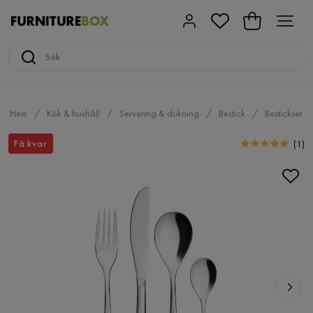
Hem
Kök & hushåll
Servering & dukning
Bestick
Bestickset
Få kvar
(
1
)