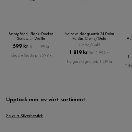
Smörgåsgrill Black+Decker
Adine Middagsservis 24 Delar
Adi
Sandwich Waffle
Porslin, Creme/Guld
Pris
Original
Creme/Guld
599 kr
Förr 1 199 kr
Pris
Original
1 819 kr
Pris
Förr 2 999 kr
Tidigare lägsta pris 599 kr
1
Pris
Tidigare lägsta pris 1 819 kr
Tidi
Upptäck mer av vårt sortiment
Se alla Silverbestick