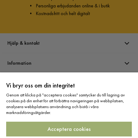
•
Personliga erbjudanden online & i butik
•
Kostnadsfritt och helt digitalt
Hjälp & kontakt
Information
Varumärken
Vi bryr oss om din integritet
Genom att klicka på "acceptera cookies" samtycker du till lagring av
cookies på din enhet för att förbättra navigeringen på webbplatsen,
Sortiment
analysera webbplatsens användning och bistå i våra
marknadsföringsåtgärder.
Acceptera cookies