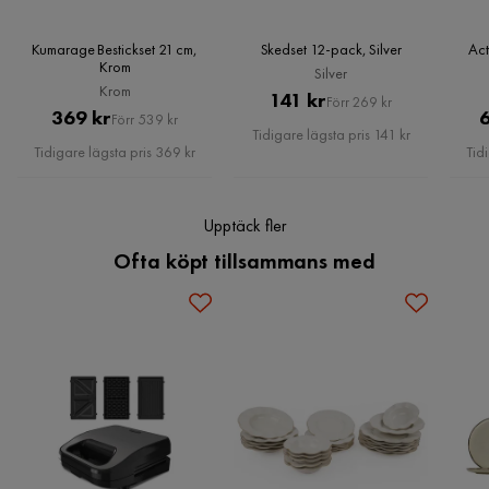
Kumarage Bestickset 21 cm,
Skedset 12-pack, Silver
Act
Mått och Vikt
Krom
Silver
Krom
Pris
Original
141 kr
Bredd (mm): 375
Förr 269 kr
Pris
Original
369 kr
Förr 539 kr
Höjd (mm): 270
Pris
Tidigare lägsta pris 141 kr
Pris
Vikt (kg): 1.656
Tidigare lägsta pris 369 kr
Tid
Upptäck fler
Ofta köpt tillsammans med