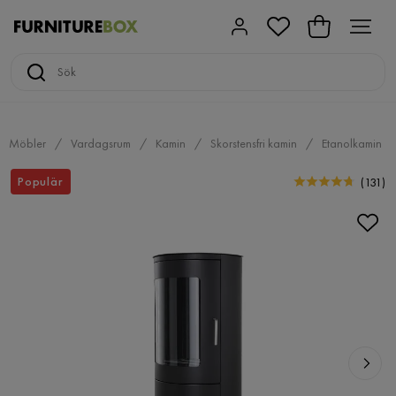
Möbler
Vardagsrum
Kamin
Skorstensfri kamin
Etanolkamin
Populär
(
131
)