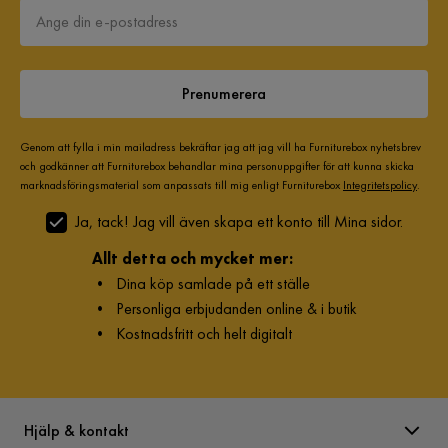
Fredrik K
FK
Mycket bättre än förväntat.
Prenumerera
Väldigt fin både kamin och låga och den gav mer värme än
Genom att fylla i min mailadress bekräftar jag att jag vill ha Furniturebox nyhetsbrev
8 månader sedan
och godkänner att Furniturebox behandlar mina personuppgifter för att kunna skicka
marknadsföringsmaterial som anpassats till mig enligt Furniturebox
Integritetspolicy
.
Sebastian
S
Ja, tack! Jag vill även skapa ett konto till Mina sidor.
Allt detta och mycket mer:
Jättebra kamin, jätte nöjd efter köpet, rekommenderar 👍🏻
•
Dina köp samlade på ett ställe
•
Personliga erbjudanden online & i butik
8 månader sedan
•
Kostnadsfritt och helt digitalt
Bertil
B
De är bra lite mysigt och värmer lite är nöjd med den
Hjälp & kontakt