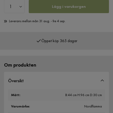
Lägg i varukorgen
Leverans mellan mån 31 aug. - fre 4 sep.
Öppet köp 365 dagar
Över 400 000 nöjda kunder
Om produkten
Översikt
Mått
:
B:44 cm H:96 cm D:30 cm
Varumärke
:
Nordflamma