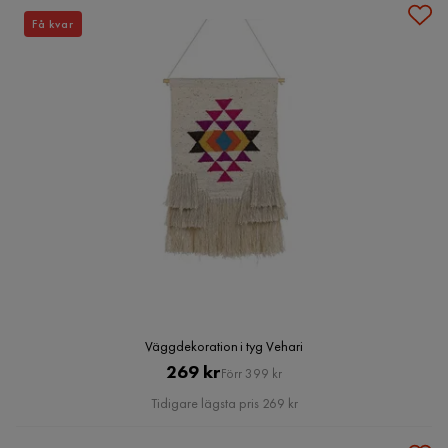
Få kvar
Väggdekoration i tyg Vehari
Pris
Original
269 kr
Förr 399 kr
Pris
Tidigare lägsta pris 269 kr