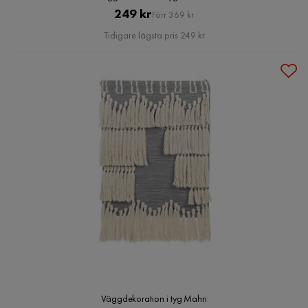
Pris
Original
249 kr
Förr 369 kr
Pris
Tidigare lägsta pris 249 kr
Väggdekoration i tyg Mahri