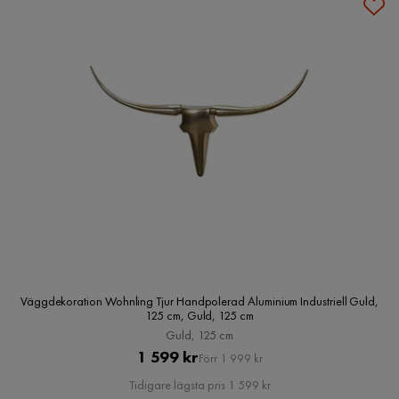
Väggdekoration Wohnling Tjur Handpolerad Aluminium Industriell Guld,
125 cm, Guld, 125 cm
Guld, 125 cm
Pris
Original
1 599 kr
Förr 1 999 kr
Pris
Tidigare lägsta pris 1 599 kr