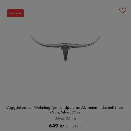
Få kvar
Väggdekoration Wohnling Tjur Handpolerad Aluminium Industriell Silver,
75 cm, Silver, 75 cm
Silver, 75 cm
Pris
Original
649 kr
Förr 849 kr