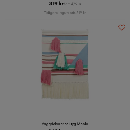
Pris
Original
319 kr
Förr 479 kr
Pris
Tidigare lägsta pris 319 kr
Väggdekoration i tyg Moola