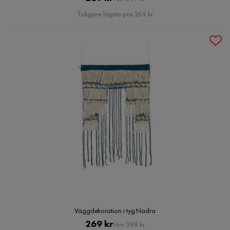
Pris
Tidigare lägsta pris 269 kr
Väggdekoration i tyg Nadra
Pris
Original
269 kr
Förr 399 kr