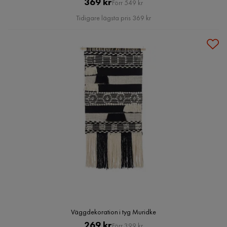
Pris
Original
369 kr
Förr 549 kr
Pris
Tidigare lägsta pris 369 kr
Väggdekoration i tyg Muridke
Pris
Original
269 kr
Förr 399 kr