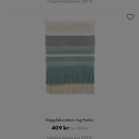
Tidigare lägsta pris 289 kr
Väggdekoration i tyg Pariko
Pris
Original
409 kr
Förr 599 kr
Pris
Tidigare lägsta pris 409 kr