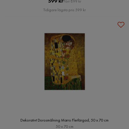
Pris
Original
599 kr
Förr 899 kr
Pris
Tidigare lägsta pris 599 kr
Dekorativt Dorosmålning Marro Flerfärgad, 50 x 70 cm
50 x 70 cm