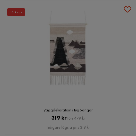
Få kvar
Väggdekoration i tyg Sangar
Pris
Original
319 kr
Förr 479 kr
Pris
Tidigare lägsta pris 319 kr