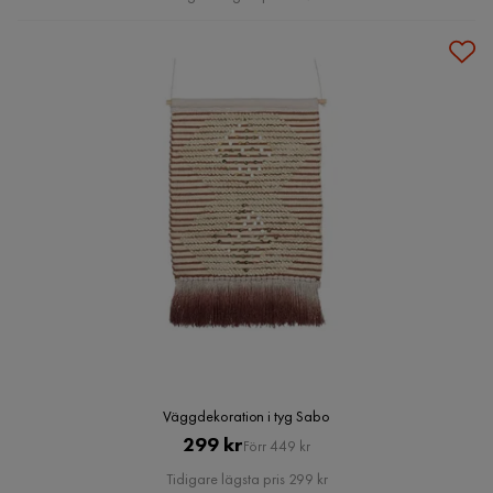
Väggdekoration i tyg Sabo
Pris
Original
299 kr
Förr 449 kr
Pris
Tidigare lägsta pris 299 kr