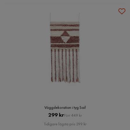
Väggdekoration i tyg Saif
Pris
Original
299 kr
Förr 449 kr
Pris
Tidigare lägsta pris 299 kr