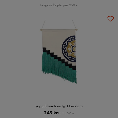
Pris
Tidigare lägsta pris 269 kr
Väggdekoration i tyg Nowshera
Pris
Original
249 kr
Förr 369 kr