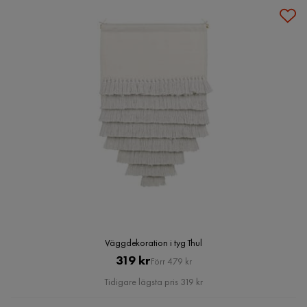
Väggdekoration i tyg Thul
Pris
Original
319 kr
Förr 479 kr
Pris
Tidigare lägsta pris 319 kr