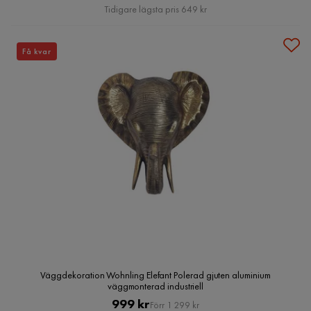
Pris
Tidigare lägsta pris 649 kr
Få kvar
Väggdekoration Wohnling Elefant Polerad gjuten aluminium
väggmonterad industriell
Pris
Original
999 kr
Förr 1 299 kr