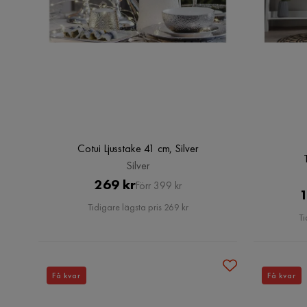
Cotui Ljusstake 41 cm, Silver
Silver
Pris
Original
269 kr
Förr 399 kr
1
Pris
Tidigare lägsta pris 269 kr
Ti
Få kvar
Få kvar