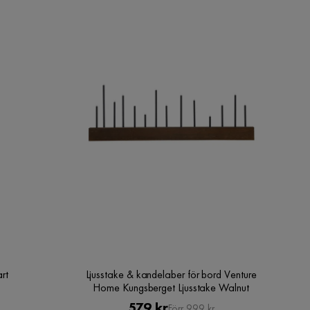
rt
Ljusstake & kandelaber för bord Venture
Home Kungsberget Ljusstake Walnut
Pris
Original
579 kr
Förr 999 kr