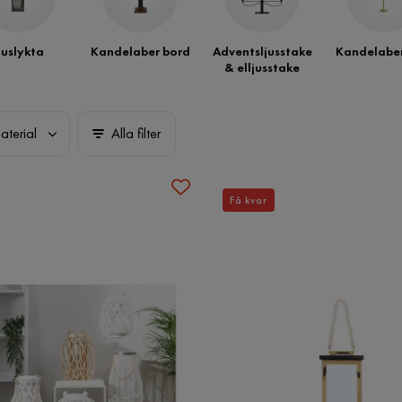
juslykta
Kandelaber bord
Adventsljusstake
Kandelaber
& elljusstake
aterial
Alla filter
Få kvar