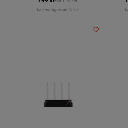
799 kr
1
Förr 1 199 kr
Pris
Tidigare lägsta pris 799 kr
Ti