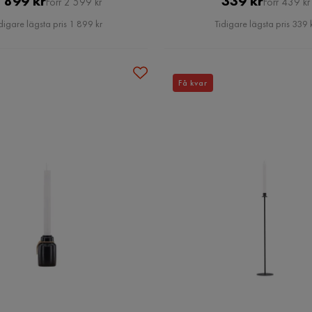
 899 kr
339 kr
Förr 2 599 kr
Förr 439 kr
Pris
Pris
digare lägsta pris 1 899 kr
Tidigare lägsta pris 339 
Få kvar