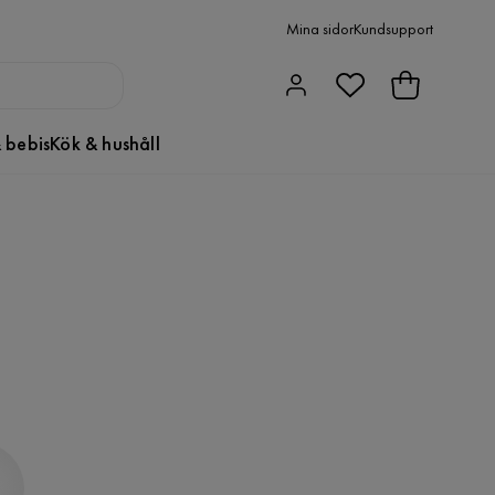
Mina sidor
Kundsupport
 bebis
Kök & hushåll