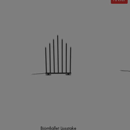
Björnfjället Ljusstake