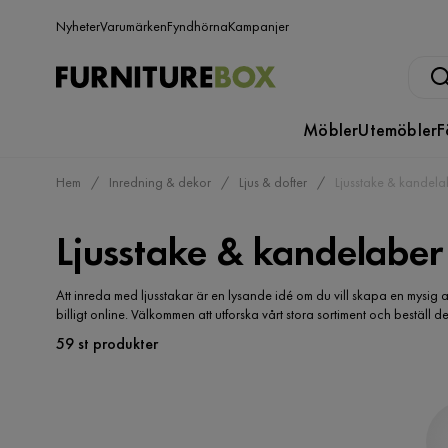
Nyheter
Varumärken
Fyndhörna
Kampanjer
Möbler
Utemöbler
F
Hem
Inredning & dekor
Ljus & dofter
Ljusstake & kandela
Ljusstake & kandelaber
Att inreda med ljusstakar är en lysande idé om du vill skapa en mysig a
billigt online. Välkommen att utforska vårt stora sortiment och beställ d
59 st produkter