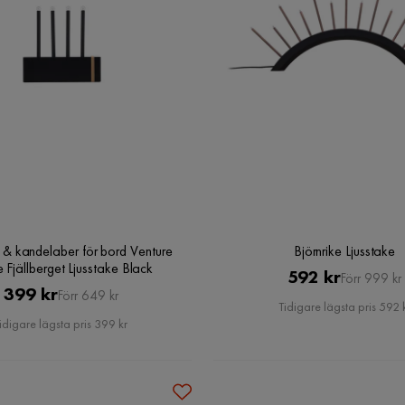
e & kandelaber för bord Venture
Björnrike Ljusstake
Fjällberget Ljusstake Black
Pris
Original
592 kr
Förr 999 kr
Pris
Original
399 kr
Förr 649 kr
Pris
Tidigare lägsta pris 592 
Pris
idigare lägsta pris 399 kr