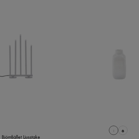
Björnfjället Ljusstake