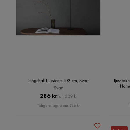
Högehall Ljusstake 102 cm, Svart
Ljusstak
Home 
Svart
Pris
Original
286 kr
Förr 509 kr
Pris
T
Tidigare lägsta pris 286 kr
Få kvar