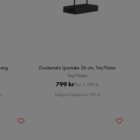
sing
Guatemala Ljusstake 36 cm, Trä/Natur
Trä/Natur
Pris
Original
799 kr
Förr 1 199 kr
Pris
kr
Tidigare lägsta pris 799 kr