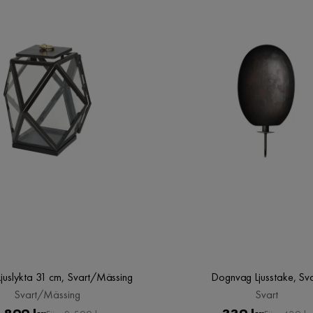
juslykta 31 cm, Svart/Mässing
Dognvag Ljusstake, Sva
Svart/Mässing
Svart
Pris
Original
Pris
Original