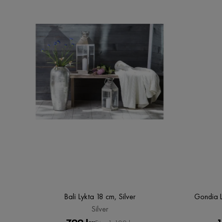
Bali Lykta 18 cm, Silver
Gondia L
Silver
Pris
Original