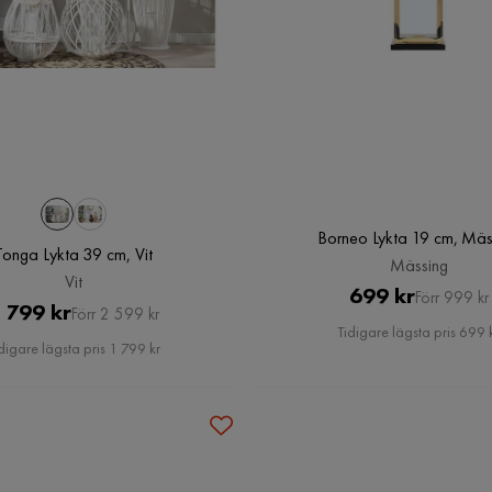
Borneo Lykta 19 cm, Mäs
Tonga Lykta 39 cm, Vit
Mässing
Vit
Pris
Original
699 kr
Förr 999 kr
Pris
Original
 799 kr
Förr 2 599 kr
Pris
Tidigare lägsta pris 699 
Pris
digare lägsta pris 1 799 kr