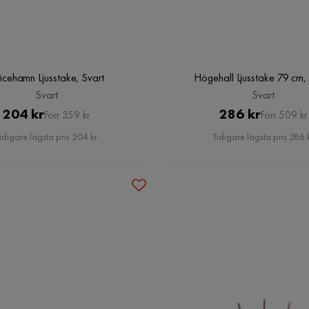
ricehamn Ljusstake, Svart
Högehall Ljusstake 79 cm,
Svart
Svart
Pris
Original
Pris
Original
204 kr
286 kr
Förr 359 kr
Förr 509 kr
Pris
Pris
idigare lägsta pris 204 kr
Tidigare lägsta pris 286 