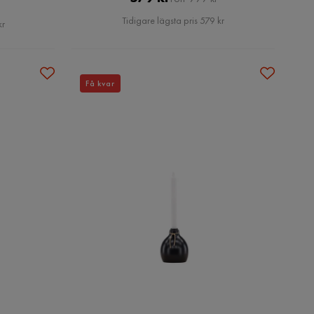
Pris
Tidigare lägsta pris 579 kr
kr
Få kvar