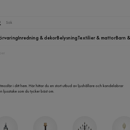
örvaring
Inredning & dekor
Belysning
Textilier & mattor
Barn &
ber
tmosfär i ditt hem. Här hittar du en stort utbud av ljushållare och kandelabrar
en ljusstake som du tycker bäst om.