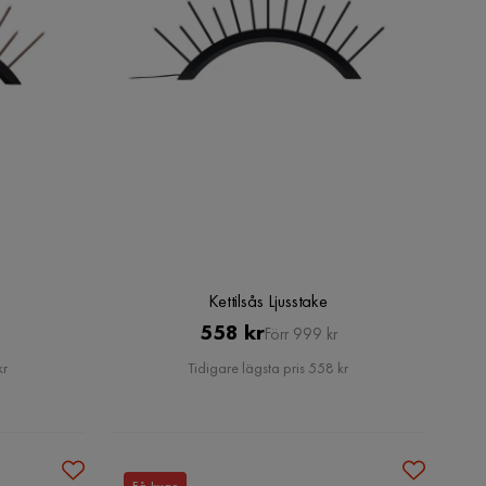
Kettilsås Ljusstake
Pris
Original
558 kr
Förr 999 kr
Pris
kr
Tidigare lägsta pris 558 kr
Få kvar