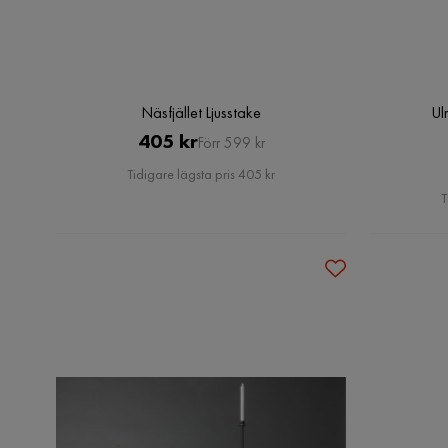
Näsfjället Ljusstake
Ul
Pris
Original
405 kr
Förr 599 kr
Pris
Tidigare lägsta pris 405 kr
T