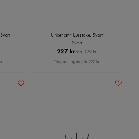
 Svart
Ulricehamn Ljusstake, Svart
Svart
Pris
Original
227 kr
Förr 399 kr
Pris
kr
Tidigare lägsta pris 227 kr