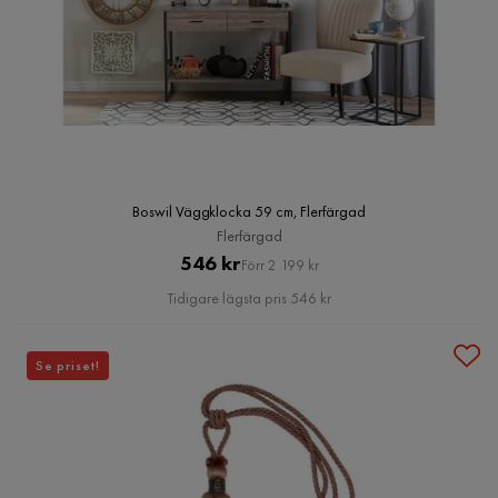
Boswil Väggklocka 59 cm, Flerfärgad
Flerfärgad
Pris
Original
546 kr
Förr 2 199 kr
Pris
Tidigare lägsta pris 546 kr
Se priset!