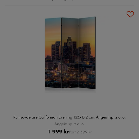
Rumsavdelare Californian Evening 135x172 cm, Artgeist sp. z o. o.
Artgeist sp. z o. o.
Pris
Original
1 999 kr
Förr 2 599 kr