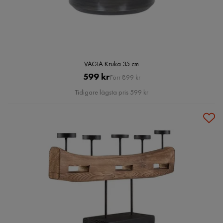
VAGIA Kruka 35 cm
Pris
Original
599 kr
Förr 899 kr
Pris
Tidigare lägsta pris 599 kr