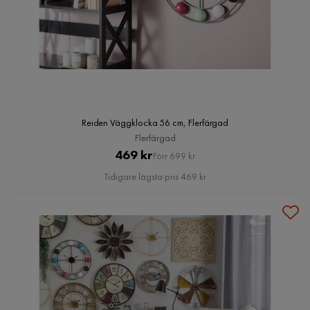
Reiden Väggklocka 56 cm, Flerfärgad
Flerfärgad
Pris
Original
469 kr
Förr 699 kr
Pris
Tidigare lägsta pris 469 kr