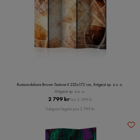
Rumsavdelare Brown Texture II 225x172 cm, Artgeist sp. z o. o.
Artgeist sp. z o. o.
Pris
Original
2 799 kr
Förr 3 599 kr
Pris
Tidigare lägsta pris 2 799 kr