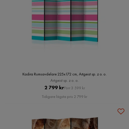
Kadira Rumsavdelare 225x172 cm, Artgeist sp. z o. o.
Artgeist sp. z o. o.
Pris
Original
2 799 kr
Förr 3 599 kr
Pris
Tidigare lägsta pris 2 799 kr