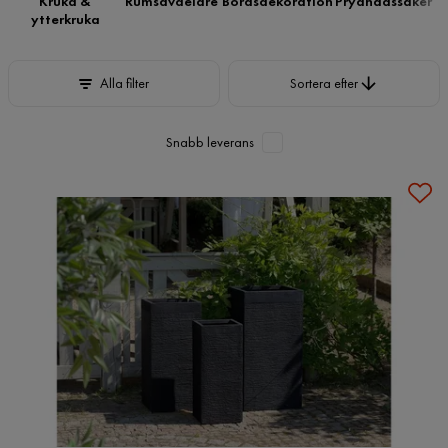
Kruka &
Rumsavdelare
Bordsdekoration
Prydnadssaker
ytterkruka
Sortera efter
Alla filter
Sortera efter
Snabb leverans