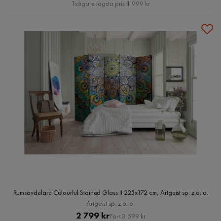
Pris
Tidigare lägsta pris 1 999 kr
Rumsavdelare Colourful Stained Glass II 225x172 cm, Artgeist sp. z o. o.
Artgeist sp. z o. o.
Pris
Original
2 799 kr
Förr 3 599 kr