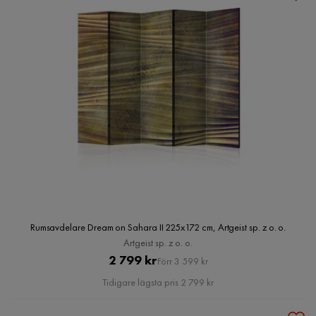
Rumsavdelare Dream on Sahara II 225x172 cm, Artgeist sp. z o. o.
Artgeist sp. z o. o.
Pris
Original
2 799 kr
Förr 3 599 kr
Pris
Tidigare lägsta pris 2 799 kr