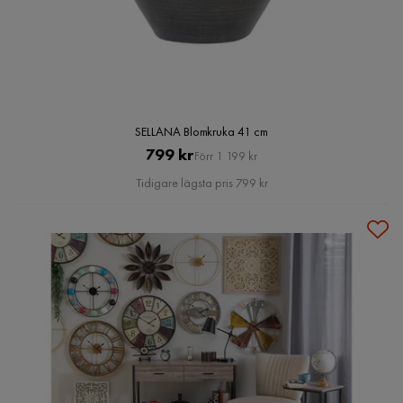
SELLANA Blomkruka 41 cm
Pris
Original
799 kr
Förr 1 199 kr
Pris
Tidigare lägsta pris 799 kr