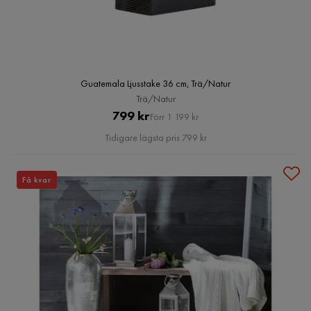
Guatemala Ljusstake 36 cm, Trä/Natur
Trä/Natur
Pris
Original
799 kr
Förr 1 199 kr
Pris
Tidigare lägsta pris 799 kr
Få kvar