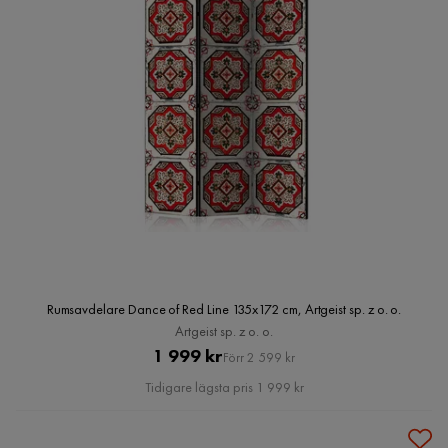
Rumsavdelare Dance of Red Line 135x172 cm, Artgeist sp. z o. o.
Artgeist sp. z o. o.
Pris
Original
1 999 kr
Förr 2 599 kr
Pris
Tidigare lägsta pris 1 999 kr