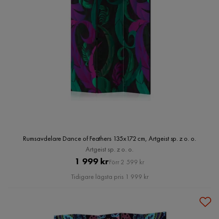
Rumsavdelare Dance of Feathers 135x172 cm, Artgeist sp. z o. o.
Artgeist sp. z o. o.
Pris
Original
1 999 kr
Förr 2 599 kr
Pris
Tidigare lägsta pris 1 999 kr