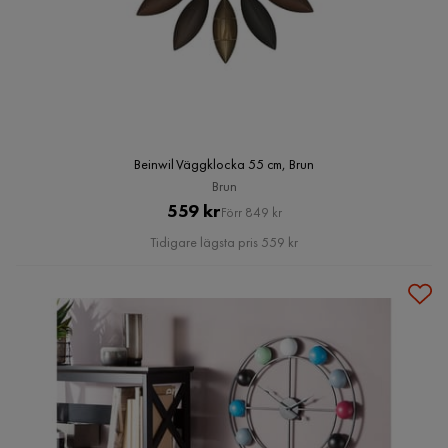
Beinwil Väggklocka 55 cm, Brun
Brun
Pris
Original
559 kr
Förr 849 kr
Pris
Tidigare lägsta pris 559 kr