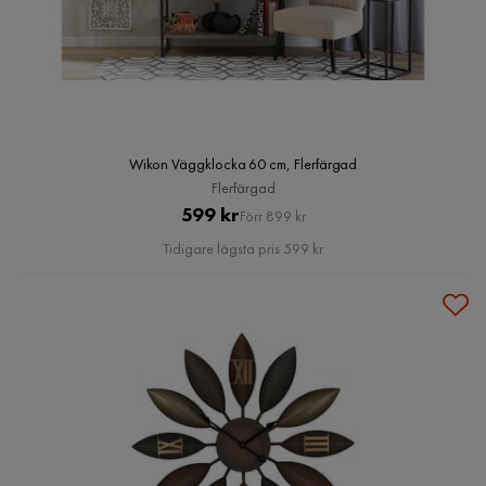
Wikon Väggklocka 60 cm, Flerfärgad
Flerfärgad
Pris
Original
599 kr
Förr 899 kr
Pris
Tidigare lägsta pris 599 kr