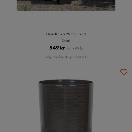
Dion Kruka 26 cm, Svart
Svart
Pris
Original
549 kr
Förr 799 kr
Pris
Tidigare lägsta pris 549 kr