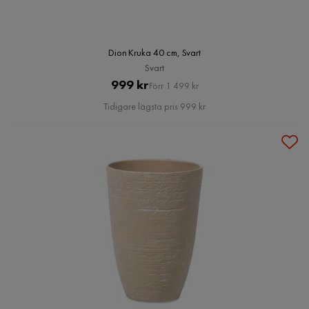
Dion Kruka 40 cm, Svart
Svart
Pris
Original
999 kr
Förr 1 499 kr
Pris
Tidigare lägsta pris 999 kr