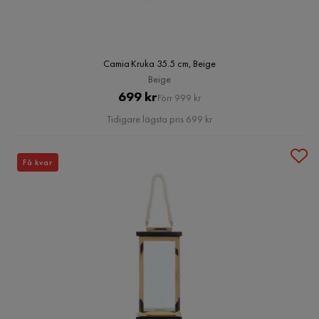
Camia Kruka 35.5 cm, Beige
Beige
Pris
Original
699 kr
Förr 999 kr
Pris
Tidigare lägsta pris 699 kr
Få kvar