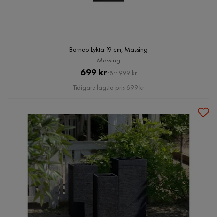
Borneo Lykta 19 cm, Mässing
Mässing
Pris
Original
699 kr
Förr 999 kr
Pris
Tidigare lägsta pris 699 kr