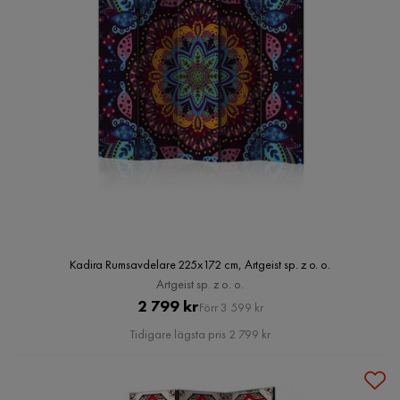
Kadira Rumsavdelare 225x172 cm, Artgeist sp. z o. o.
Artgeist sp. z o. o.
Pris
Original
2 799 kr
Förr 3 599 kr
Pris
Tidigare lägsta pris 2 799 kr