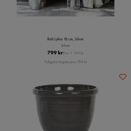
Bali Lykta 18 cm, Silver
Silver
Pris
Original
799 kr
Förr 1 199 kr
Pris
Tidigare lägsta pris 799 kr