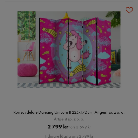
Rumsavdelare Dancing Unicorn II 225x172 cm, Artgeist sp. z o. o.
Artgeist sp. z o. o.
Pris
Original
2 799 kr
Förr 3 599 kr
Pris
Tidigare lägsta pris 2 799 kr