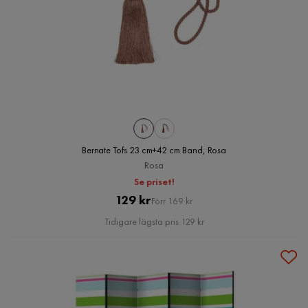
Bernate Tofs 23 cm+42 cm Band, Rosa
Rosa
Se priset!
Pris
Original
129 kr
Förr 169 kr
Pris
Tidigare lägsta pris 129 kr