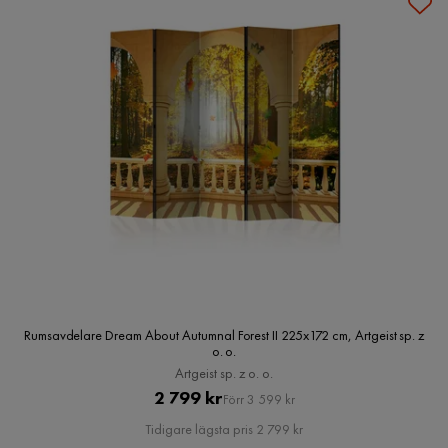
Rumsavdelare Dream About Autumnal Forest II 225x172 cm, Artgeist sp. z
o. o.
Artgeist sp. z o. o.
Pris
Original
2 799 kr
Förr 3 599 kr
Pris
Tidigare lägsta pris 2 799 kr