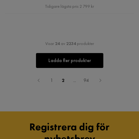
Pris
Tidigare lägsta pris 2 799 kr
Visar
24
av
2234
produkter
Ladda fler produkter
1
2
...
94
Registrera dig för
nyhetsbrev