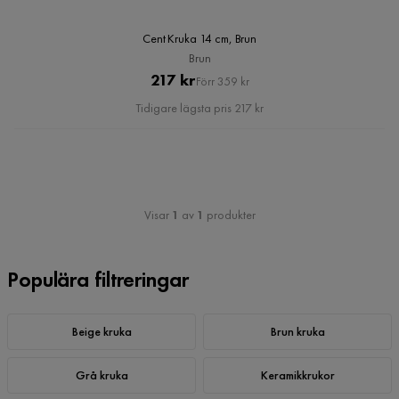
Cent Kruka 14 cm, Brun
Brun
Pris
Original
217 kr
Förr 359 kr
Pris
Tidigare lägsta pris 217 kr
Visar
1
av
1
produkter
Populära filtreringar
Beige kruka
Brun kruka
Grå kruka
Keramikkrukor