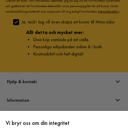
Genom att fylla i min mailadress bekräftar jag att jag vill ha Furniturebox nyhetsbrev
och godkänner att Furniturebox behandlar mina personuppgifter för att kunna skicka
marknadsföringsmaterial som anpassats till mig enligt Furniturebox
Integritetspolicy
.
Ja, tack! Jag vill även skapa ett konto till Mina sidor.
Allt detta och mycket mer:
•
Dina köp samlade på ett ställe
•
Personliga erbjudanden online & i butik
•
Kostnadsfritt och helt digitalt
Hjälp & kontakt
Information
Varumärken
Vi bryr oss om din integritet