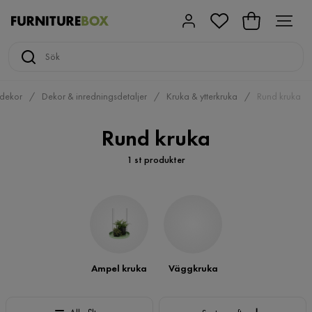
 dekor
Dekor & inredningsdetaljer
Kruka & ytterkruka
Rund kruka
Rund kruka
1 st produkter
Ampel kruka
Väggkruka
Sortera efter