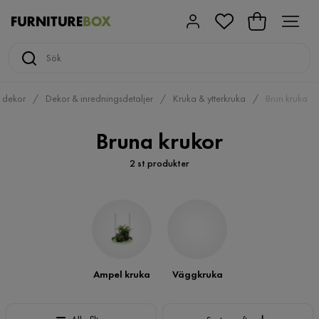
 dekor
Dekor & inredningsdetaljer
Kruka & ytterkruka
Brun kruka
Bruna krukor
2 st produkter
Ampel kruka
Väggkruka
Sortera efter