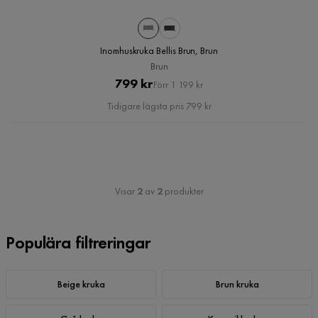
Inomhuskruka Bellis Brun, Brun
Brun
Pris
Original
799 kr
Förr 1 199 kr
Pris
Tidigare lägsta pris 799 kr
Visar
2
av
2
produkter
Populära filtreringar
Beige kruka
Brun kruka