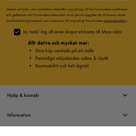
Genom att fylla i min mailadress bekräftar jag att jag vill ha Furniturebox nyhetsbrev
och godkänner att Furniturebox behandlar mina personuppgifter för att kunna skicka
marknadsföringsmaterial som anpassats till mig enligt Furniturebox
Integritetspolicy
.
Ja, tack! Jag vill även skapa ett konto till Mina sidor.
Allt detta och mycket mer:
•
Dina köp samlade på ett ställe
•
Personliga erbjudanden online & i butik
•
Kostnadsfritt och helt digitalt
Hjälp & kontakt
Information
Varumärken