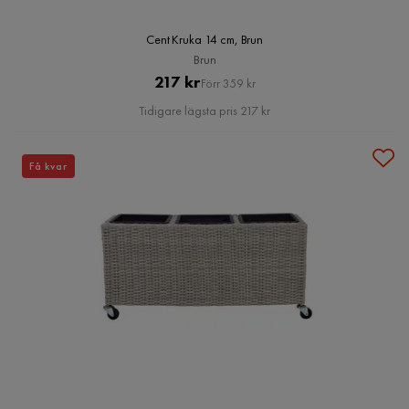
Cent Kruka 14 cm, Brun
Brun
Pris
Original
217 kr
Förr 359 kr
Pris
Tidigare lägsta pris 217 kr
Få kvar