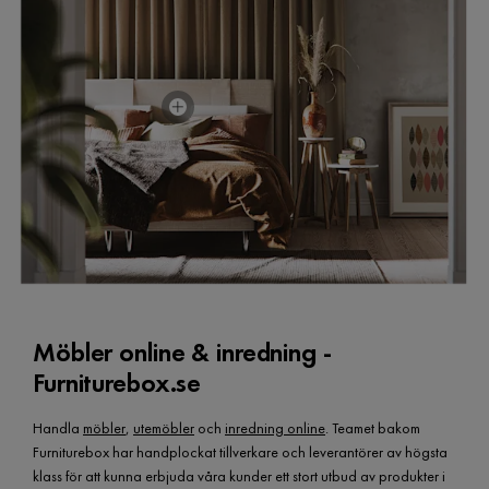
Pris
11 999 kr
Möbler online & inredning -
Furniturebox.se
Handla
möbler
,
utemöbler
och
inredning online
. Teamet bakom
Furniturebox har handplockat tillverkare och leverantörer av högsta
klass för att kunna erbjuda våra kunder ett stort utbud av produkter i