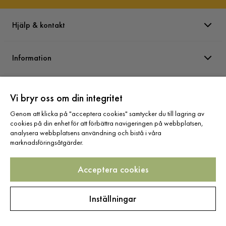
Hjälp & kontakt
Information
Varumärken
Vi bryr oss om din integritet
Genom att klicka på "acceptera cookies" samtycker du till lagring av
Sortiment
cookies på din enhet för att förbättra navigeringen på webbplatsen,
analysera webbplatsens användning och bistå i våra
marknadsföringsåtgärder.
Acceptera cookies
Följ oss
Inställningar
Copyright © 2025 Home Furnishing Nordic AB