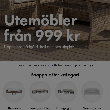
Utemöbler
från 999 kr
Uppdatera trädgård, balkong och uteplats
Över 400 000 nöjda kunder
•
Snabba leveranser
•
Öppet köp 365 dagar
Shoppa efter kategori
Utemöbler
Loungemöbler
Loungegrupp
Vardagsrum