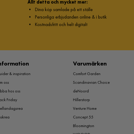
Allt detta och mycket mer:
•
Dina köp samlade på ett ställe
•
Personliga erbjudanden online & i butik
•
Kostnadsfritt och helt digitalt
nformation
Varumärken
ider & inspiration
Comfort Garden
m oss
Scandinavian Choice
obba hos oss
deNoord
ack Friday
Hillerstorp
ellandagsrea
Venture Home
åskrea
Concept 55
Bloomington