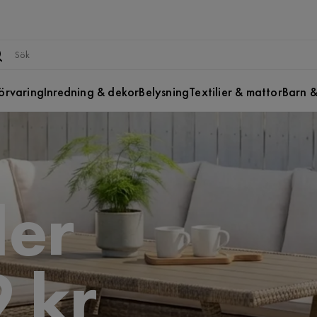
örvaring
Inredning & dekor
Belysning
Textilier & mattor
Barn &
er
 kr