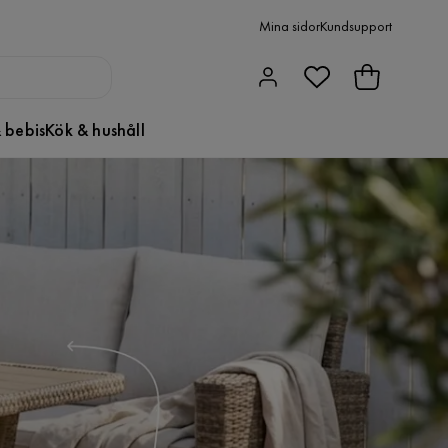
Mina sidor
Kundsupport
 bebis
Kök & hushåll