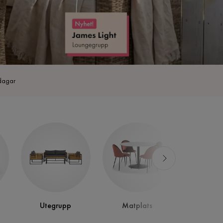
dagar
Utegrupp
Matplats
Bor