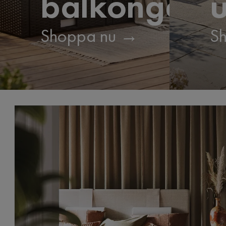
balkongen
u
Shoppa nu →
S