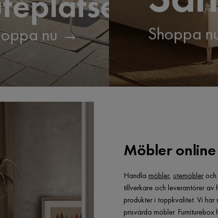
teplatsen
Shoppa n
hoppa nu →
Möbler online 
Handla
möbler
,
utemöbler
oc
tillverkare och leverantörer av
produkter i toppkvalitet. Vi ha
prisvärda möbler. Furniturebox h