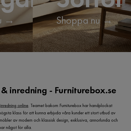
u →
Shoppa nu →
& inredning - Furniturebox.se
h
inredning online
. Teamet bakom Furniturebox har handplockat
 högsta klass för att kunna erbjuda våra kunder ett stort utbud av
r möbler av modern och klassisk design, exklusiva, annorlunda och
ar något för alla.