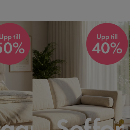
gar
Soffor