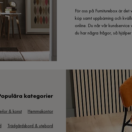
För oss på Furniturebox är det 
köp samt uppbärning och kvälls
online. Du når vår kundservice 
du har några frågor, så hjälp
Populära kategorier
avlor & konst
Hemmakontor
d
Trädgårdsbord & utebord