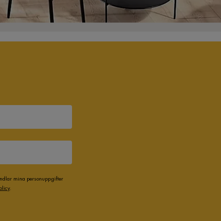
andlar mina personuppgifter
olicy
.