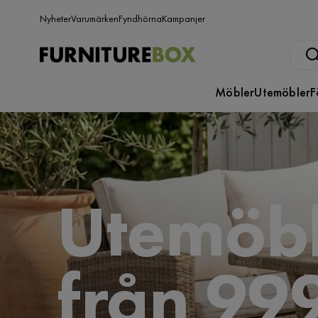
Nyheter
Varumärken
Fyndhörna
Kampanjer
Möbler
Utemöbler
F
Utemöbl
från 999