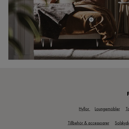
Pris
11 999 kr
Hyllor
Loungemöbler
T
Tillbehör & accessoarer
Solskyd