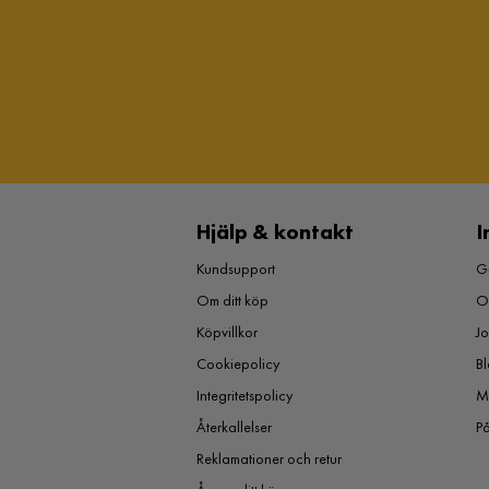
Hjälp & kontakt
I
Kundsupport
Gu
Om ditt köp
O
Köpvillkor
J
Cookiepolicy
Bl
Integritetspolicy
M
Återkallelser
P
Reklamationer och retur