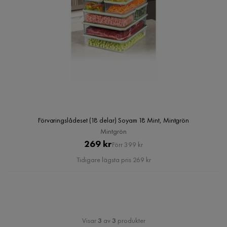
Förvaringslådeset (18 delar) Soyam 18 Mint, Mintgrön
Mintgrön
Pris
Original
269 kr
Förr 399 kr
Pris
Tidigare lägsta pris 269 kr
Visar
3
av
3
produkter