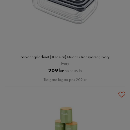
Förvaringslådeset (10 delar) Quantis Transparent, Ivory
Ivory
Pris
Original
209 kr
Förr 309 kr
Pris
Tidigare lägsta pris 209 kr