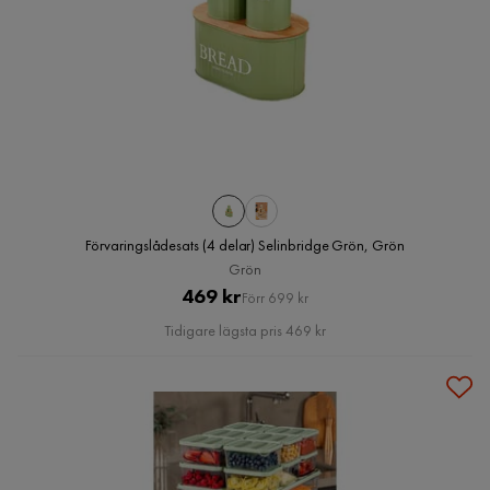
Förvaringslådesats (4 delar) Selinbridge Grön, Grön
Grön
Pris
Original
469 kr
Förr 699 kr
Pris
Tidigare lägsta pris 469 kr