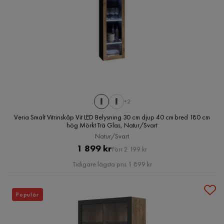
+2
Veria Smalt Vitrinskåp Vit LED Belysning 30 cm djup 40 cm bred 180 cm
hög Mörkt Trä Glas, Natur/Svart
Natur/Svart
Pris
Original
1 899 kr
Förr 2 199 kr
Pris
Tidigare lägsta pris 1 899 kr
Populär