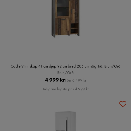
Cadle Vitrinskåp 41 cm djup 92 cm bred 205 cm hög Trä, Brun/Grå
Brun/Grå
Pris
Original
4 999 kr
Förr 6 499 kr
Pris
Tidigare lägsta pris 4 999 kr