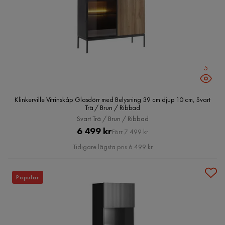
5
Klinkerville Vitrinskåp Glasdörr med Belysning 39 cm djup 10 cm, Svart
Trä / Brun / Ribbad
Svart Trä / Brun / Ribbad
Pris
Original
6 499 kr
Förr 7 499 kr
Pris
Tidigare lägsta pris 6 499 kr
Populär