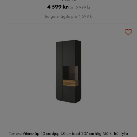
Pris
Original
4 599 kr
Förr 5 999 kr
Pris
Tidigare lägsta pris 4 599 kr
Tomeka Vitrinskåp 40 cm djup 80 cm bred 207 cm hög Mörkt Trä Hylla