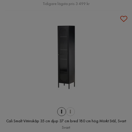
Pris
Tidigare lägsta pris 3 499 kr
Cali Smalt Vitrinskåp 35 cm djup 37 cm bred 180 cm hög Mörkt Stål, Svart
Svart