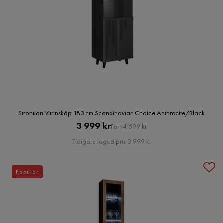
Strontian Vitrinskåp 183 cm Scandinavian Choice Anthracite/Black
Pris
Original
3 999 kr
Förr 4 599 kr
Pris
Tidigare lägsta pris 3 999 kr
Populär