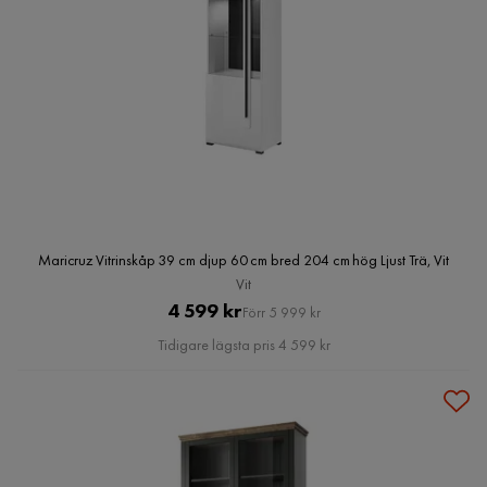
Maricruz Vitrinskåp 39 cm djup 60 cm bred 204 cm hög Ljust Trä, Vit
Vit
Pris
Original
4 599 kr
Förr 5 999 kr
Pris
Tidigare lägsta pris 4 599 kr