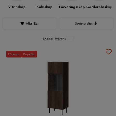
Vitrinskåp
Köksskåp
Förvaringsskåp
Garderobsskåp
Sortera efter
Alla filter
Sortera efter
Snabb leverans
Få kvar
Populär