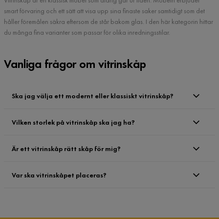
Vitrinskåp är en klassisk möbel som aldrig går ur tiden. Möbeln erbjuder
smart förvaring och ett sätt att visa upp sina finaste saker samtidigt som det
håller föremålen säkra eftersom de står bakom glas. I den här kategorin hittar
du många fina varianter som passar för olika inredningsstilar.
Vanliga frågor om vitrinskåp
Ska jag välja ett modernt eller klassiskt vitrinskåp?
Vilken storlek på vitrinskåp ska jag ha?
Är ett vitrinskåp rätt skåp för mig?
Var ska vitrinskåpet placeras?