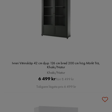
Ivreri Vitrinskåp 42 cm djup 126 cm bred 200 cm hög Mörkt Trä,
Khaki/Natur
Khaki/Natur
Pris
Original
6 499 kr
Förr 8 499 kr
Pris
Tidigare lägsta pris 6 499 kr