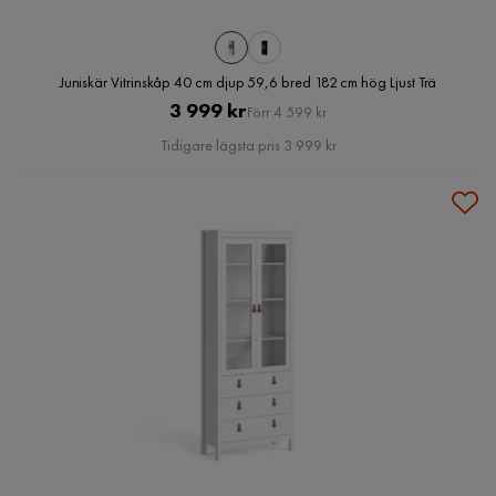
Juniskär Vitrinskåp 40 cm djup 59,6 bred 182 cm hög Ljust Trä
Pris
Original
3 999 kr
Förr 4 599 kr
Pris
Tidigare lägsta pris 3 999 kr