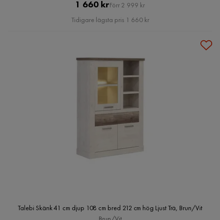
Pris
Original
1 660 kr
Förr 2 999 kr
Pris
Tidigare lägsta pris 1 660 kr
Talebi Skänk 41 cm djup 108 cm bred 212 cm hög Ljust Trä, Brun/Vit
Brun/Vit