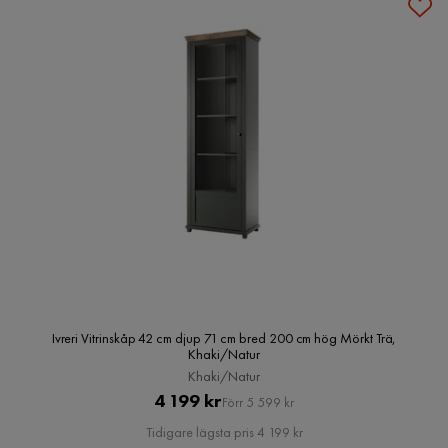
Ivreri Vitrinskåp 42 cm djup 71 cm bred 200 cm hög Mörkt Trä,
Khaki/Natur
Khaki/Natur
Pris
Original
4 199 kr
Förr 5 599 kr
Pris
Tidigare lägsta pris 4 199 kr