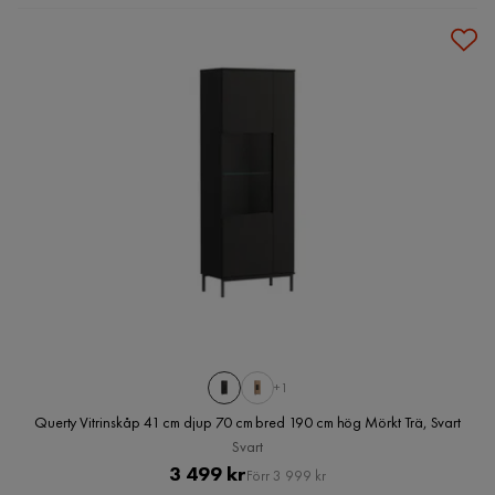
+1
Querty Vitrinskåp 41 cm djup 70 cm bred 190 cm hög Mörkt Trä, Svart
Svart
Pris
Original
3 499 kr
Förr 3 999 kr