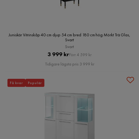
Juniskär Vitrinskåp 40 cm djup 54 cm bred 180 cm hög Mörkt Trä Glas,
Svart
Svart
Pris
Original
3 999 kr
Förr 4 599 kr
Pris
Tidigare lägsta pris 3 999 kr
Få kvar
Populär