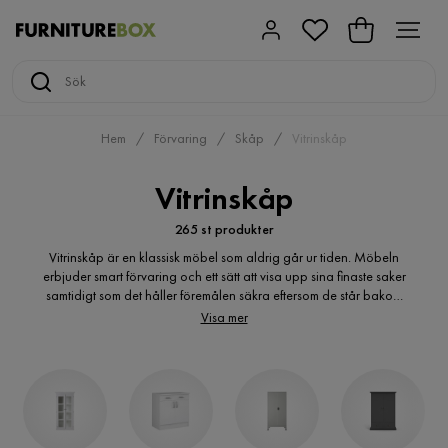
Hem
Förvaring
Skåp
Vitrinskåp
Vitrinskåp
265 st produkter
Vitrinskåp är en klassisk möbel som aldrig går ur tiden. Möbeln
erbjuder smart förvaring och ett sätt att visa upp sina finaste saker
samtidigt som det håller föremålen säkra eftersom de står bakom
glas. I den här kategorin hittar du många fina varianter som
Visa mer
passar för olika inredningsstilar.