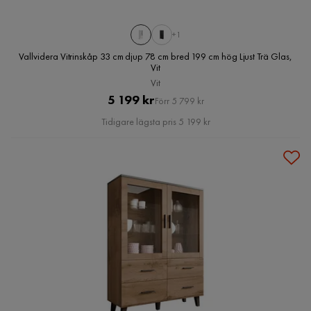
+1
Vallvidera Vitrinskåp 33 cm djup 78 cm bred 199 cm hög Ljust Trä Glas,
Vit
Vit
Pris
Original
5 199 kr
Förr 5 799 kr
Pris
Tidigare lägsta pris 5 199 kr