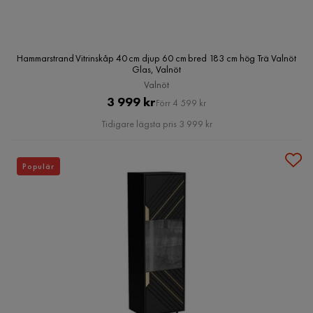
Hammarstrand Vitrinskåp 40 cm djup 60 cm bred 183 cm hög Trä Valnöt
Glas, Valnöt
Valnöt
Pris
Original
3 999 kr
Förr 4 599 kr
Pris
Tidigare lägsta pris 3 999 kr
Populär