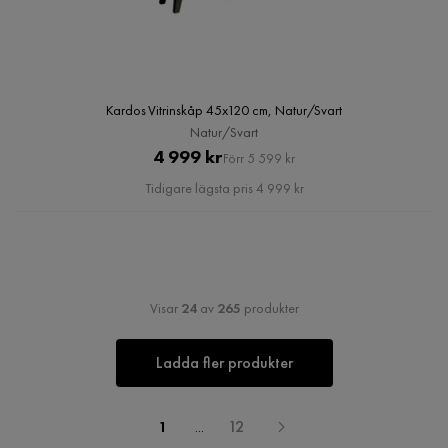
Kardos Vitrinskåp 45x120 cm, Natur/Svart
Natur/Svart
Pris
Original
4 999 kr
Förr 5 599 kr
Pris
Tidigare lägsta pris 4 999 kr
Visar
24
av
265
produkter
Ladda fler produkter
1
...
12