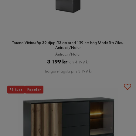
Toreno Vitrinskåp 39 djup 53 cm bred 159 cm hög Mörkt Trä Glas,
Antracit/Natur
Antracit/Natur
Pris
Original
3 199 kr
Förr 4 199 kr
Pris
Tidigare lägsta pris 3 199 kr
Få kvar
Populär