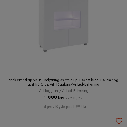
Frick Vitrinskåp Vit LED Belysning 35 cm djup 100 cm bred 107 cm hög
Ljust Trä Glas, Vit Högglans/Vit Led-Belysning
Vit Högglans/Vit Led-Belysning
Pris
Original
1 999 kr
Förr 2 399 kr
Pris
Tidigare lägsta pris 1 999 kr