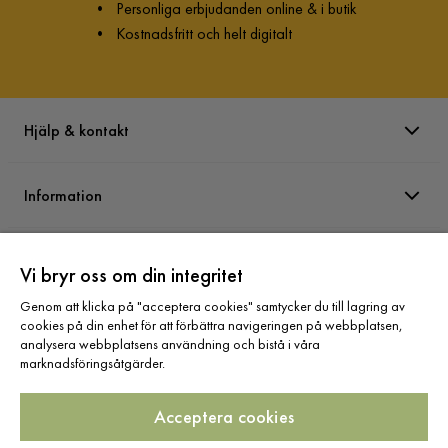
•
Personliga erbjudanden online & i butik
•
Kostnadsfritt och helt digitalt
Hjälp & kontakt
Information
Varumärken
Vi bryr oss om din integritet
Genom att klicka på "acceptera cookies" samtycker du till lagring av
Sortiment
cookies på din enhet för att förbättra navigeringen på webbplatsen,
analysera webbplatsens användning och bistå i våra
marknadsföringsåtgärder.
Acceptera cookies