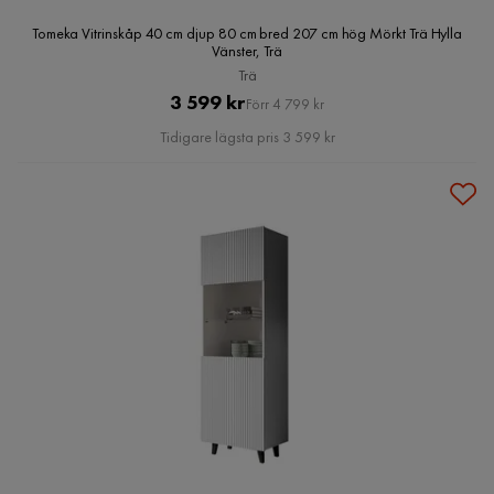
Tomeka Vitrinskåp 40 cm djup 80 cm bred 207 cm hög Mörkt Trä Hylla
Vänster, Trä
Trä
Pris
Original
3 599 kr
Förr 4 799 kr
Pris
Tidigare lägsta pris 3 599 kr