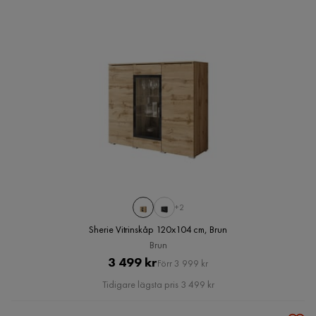
+2
Sherie Vitrinskåp 120x104 cm, Brun
Brun
Pris
Original
3 499 kr
Förr 3 999 kr
Pris
Tidigare lägsta pris 3 499 kr