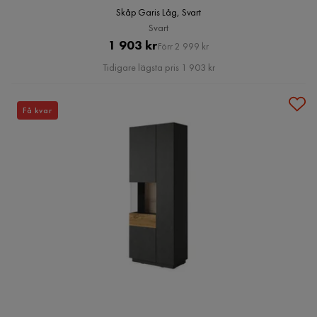
Skåp Garis Låg, Svart
Svart
Pris
Original
1 903 kr
Förr 2 999 kr
Pris
Tidigare lägsta pris 1 903 kr
Få kvar