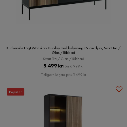
Klinkerville Lågt Vitrinskåp Display med belysning 39 cm djup, Svart Trä /
Glas / Ribbad
Svart Trä / Glas / Ribbad
Pris
Original
5 499 kr
Förr 6 999 kr
Pris
Tidigare lägsta pris 5 499 kr
Populär