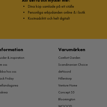
Allt detta och mycket mer:
•
Dina köp samlade på ett ställe
•
Personliga erbjudanden online & i butik
•
Kostnadsfritt och helt digitalt
nformation
Varumärken
ider & inspiration
Comfort Garden
m oss
Scandinavian Choice
obba hos oss
deNoord
ack Friday
Hillerstorp
ellandagsrea
Venture Home
åskrea
Concept 55
Bloomington
WOOOD