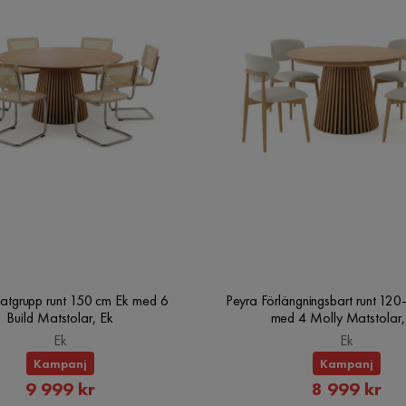
atgrupp runt 150 cm Ek med 6
Peyra Förlängningsbart runt 12
Build Matstolar, Ek
med 4 Molly Matstolar,
Ek
Ek
Kampanj
Kampanj
Rabatterat
Rabatte
9 999 kr
8 999 kr