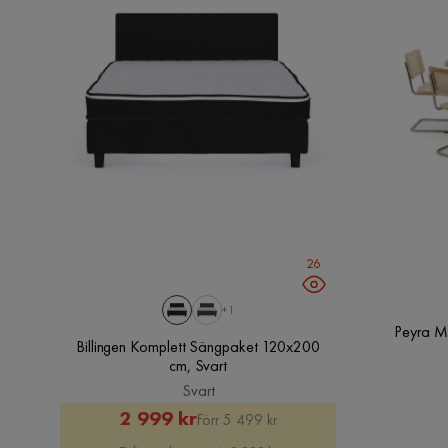
26
+1
Peyra M
Billingen Komplett Sängpaket 120x200
cm, Svart
Svart
Rabatterat
Original
2 999 kr
Förr 5 499 kr
Pris
Pris