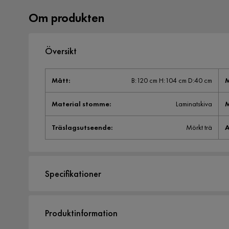
Om produkten
Översikt
Mått
:
B:120 cm H:104 cm D:40 cm
M
Material stomme
:
Laminatskiva
M
Träslagsutseende
:
Mörkt trä
A
Specifikationer
Artikelnummer:
SYN0026128
Produktinformation
Storlek