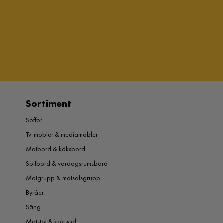
Sortiment
Soffor
Tv-möbler & mediamöbler
Matbord & köksbord
Soffbord & vardagsrumsbord
Matgrupp & matsalsgrupp
Byråer
Säng
Matstol & köksstol