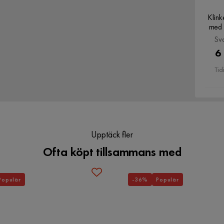
Klink
med 
cm, S
Sva
6
Tid
Upptäck fler
Ofta köpt tillsammans med
Populär
-36%
Populär