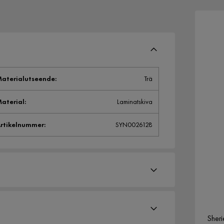
aterialutseende
:
Trä
aterial
:
Laminatskiva
rtikelnummer
:
SYN0026128
Sheri