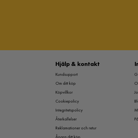
Hjälp & kontakt
I
Kundsupport
Gu
Om ditt köp
O
Köpvillkor
J
Cookiepolicy
Bl
Integritetspolicy
M
Återkallelser
P
Reklamationer och retur
Ångra ditt köp