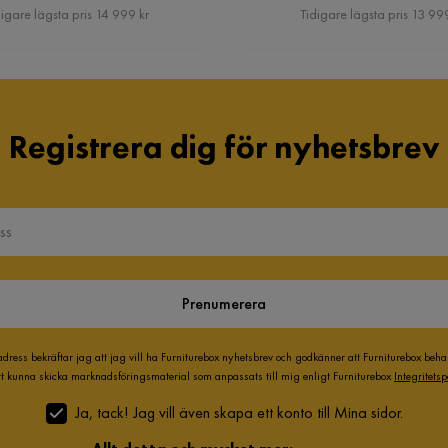
Pris
Pris
igare lägsta pris 14 999 kr
Tidigare lägsta pris 13 999
Registrera dig för nyhetsbrev
Prenumerera
adress bekräftar jag att jag vill ha Furniturebox nyhetsbrev och godkänner att Furniturebox beh
att kunna skicka marknadsföringsmaterial som anpassats till mig enligt Furniturebox
Integritetsp
Ja, tack! Jag vill även skapa ett konto till Mina sidor.