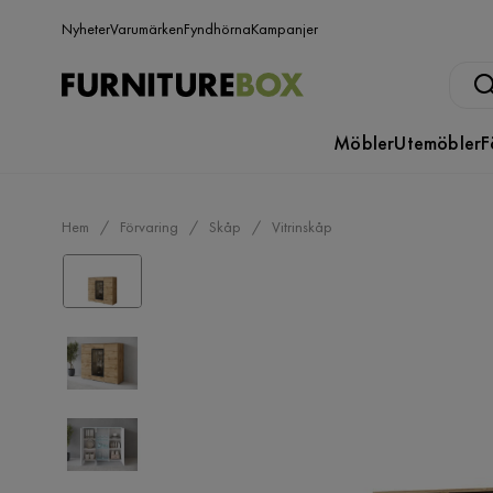
Nyheter
Varumärken
Fyndhörna
Kampanjer
Möbler
Utemöbler
F
Hem
Förvaring
Skåp
Vitrinskåp