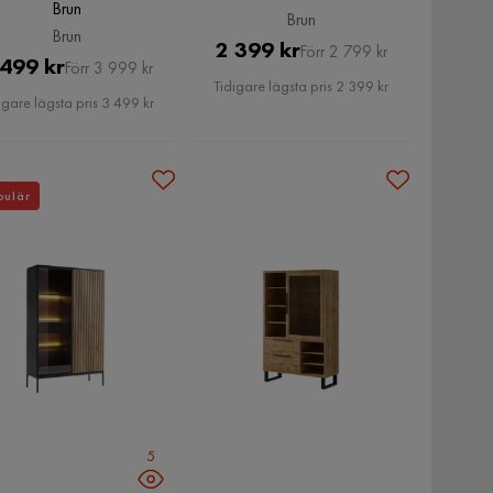
Brun
Brun
Brun
Pris
Original
2 399 kr
Förr 2 799 kr
Pris
Original
 499 kr
Förr 3 999 kr
Pris
Tidigare lägsta pris 2 399 kr
Pris
igare lägsta pris 3 499 kr
pulär
5