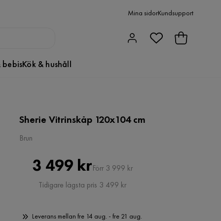
Mina sidor
Kundsupport
 bebis
Kök & hushåll
Sherie Vitrinskåp 120x104 cm
Brun
Pris
Original
3 499 kr
Förr 3 999 kr
Pris
Tidigare lägsta pris 3 499 kr
Leverans mellan fre 14 aug. - fre 21 aug.