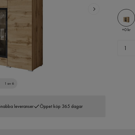
Pris
+
0 kr
1 av 6
nabba leveranser
Öppet köp 365 dagar