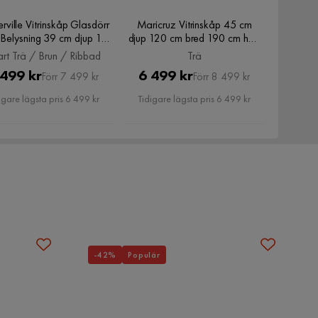
erville Vitrinskåp Glasdörr
Maricruz Vitrinskåp 45 cm
Belysning 39 cm djup 10
djup 120 cm bred 190 cm hög
vart Trä / Brun / Ribbad
Trä, Trä
rt Trä / Brun / Ribbad
Trä
Pris
Original
Pris
Original
 499 kr
6 499 kr
Förr 7 499 kr
Förr 8 499 kr
Pris
Pris
igare lägsta pris 6 499 kr
Tidigare lägsta pris 6 499 kr
-42%
Populär