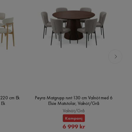
0-220 cm Ek
Peyra Matgrupp runt 130 cm Valnöt med 6
Pe
 Ek
Elsie Matstolar, Valnöt/Grå
Valnöt/Grå
Kampanj
rat
Rabatterat
6 999 kr