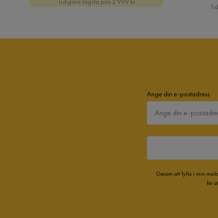
Tidigare lägsta pris 2 999 kr
Tid
Ange din e-postadress
Genom att fylla i min mail
för 