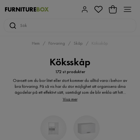
Hem
Förvaring
Skåp
Köksskåp
Köksskåp
172 st produkter
Oavsett om du bor litet eller stort kommer du alltid vara i behov av
bra förvaring. På så vis har du stor möjlighet att organisera dina
ägodelar på ett effektivt sätt, samtidigt som de blir enkla att hitta
när du väl behöver dem. Bekvämast är om du letar efter dina nya
Visa mer
köksskåp på nätet. Du kommer få en mycket bättre överblick över
utbudet och det blir enklare att jämföra olika produkter med
varandra. Om du på förhand mäter ytan skåpet skall ställas på
kommer köpet gå snabbare än någonsin. Det blir även enklare att
involvera familjen i köpet, tillsammans kan ni slå er ned framför
datorskärmen och titta igenom alternativen.