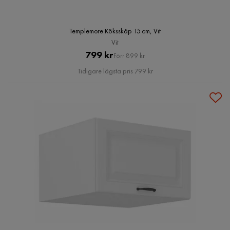
Templemore Köksskåp 15 cm, Vit
Vit
Pris
Original
799 kr
Förr 899 kr
Pris
Tidigare lägsta pris 799 kr