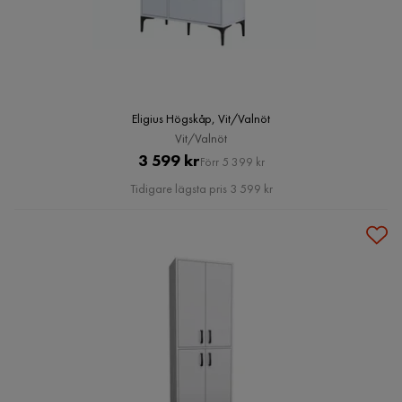
Eligius Högskåp, Vit/Valnöt
Vit/Valnöt
Pris
Original
3 599 kr
Förr 5 399 kr
Pris
Tidigare lägsta pris 3 599 kr