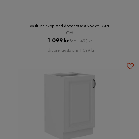
Multiline Skåp med dörrar 60x50x82 cm, Grå
Grå
Pris
Original
1 099 kr
Förr 1 499 kr
Pris
Tidigare lägsta pris 1 099 kr