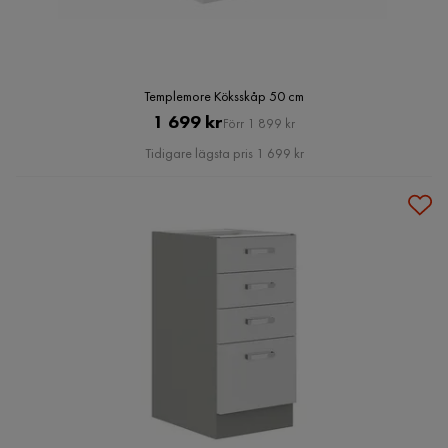
Templemore Köksskåp 50 cm
Pris
Original
1 699 kr
Förr 1 899 kr
Pris
Tidigare lägsta pris 1 699 kr