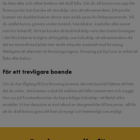
du letar efter och vilken funktion det skall fylla. Om du vill kunna visa upp lite
finare porslin kan kanske ett vitrinskåp vara att rekommendera. Ditt porslin
kommer stå skyddat bakom dörrar men ändå synas för förbipasserande. Vill
du istället kunna gömma undan bestick, handdukar, kastruller eller annat
som hör köket till, då kan kanske ett täckt kökskåp vara den bästa lösningen.
I det lilla köket är troligtvis ett högskåp som köksskåp att rekommendera då
det tar minimalt med plats men ändå erbjuder maximalt med förvaring.
Ytterligare ett alternativ är förvaringsvagnar, förvaring på hjul som är enkel att
flytta efter behov.
För ett trevligare boende
Om du har tillgång till bra förvaring kommer det inte bara bli lättare att hitta
det du söker, det kommer också bli enklare att hålla rummet rent och snyggt.
Hos oss på Furniturebox kan du köpa billiga köksskåp i ett flertal olika
modeller. Vi har dessutom et stort utbud av designmöbler till bra priser, allt för
att du skall kunna göra ditt hem så mysigt och hemtrevligt som möjligt.