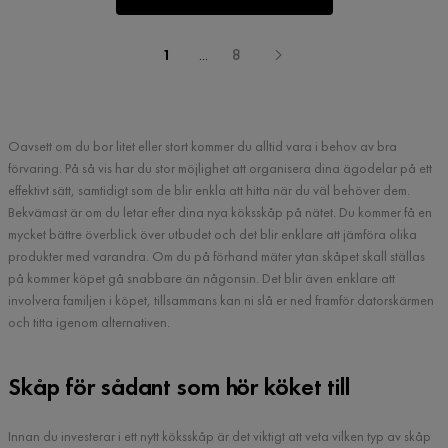
1
...
8
Oavsett om du bor litet eller stort kommer du alltid vara i behov av bra
förvaring. På så vis har du stor möjlighet att organisera dina ägodelar på ett
effektivt sätt, samtidigt som de blir enkla att hitta när du väl behöver dem.
Bekvämast är om du letar efter dina nya köksskåp på nätet. Du kommer få en
mycket bättre överblick över utbudet och det blir enklare att jämföra olika
produkter med varandra. Om du på förhand mäter ytan skåpet skall ställas
på kommer köpet gå snabbare än någonsin. Det blir även enklare att
involvera familjen i köpet, tillsammans kan ni slå er ned framför datorskärmen
och titta igenom alternativen.
Skåp för sådant som hör köket till
Innan du investerar i ett nytt köksskåp är det viktigt att veta vilken typ av skåp