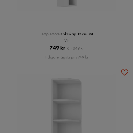
Templemore Köksskåp 15 cm, Vit
Vit
Pris
Original
749 kr
Förr 849 kr
Pris
Tidigare lägsta pris 749 kr