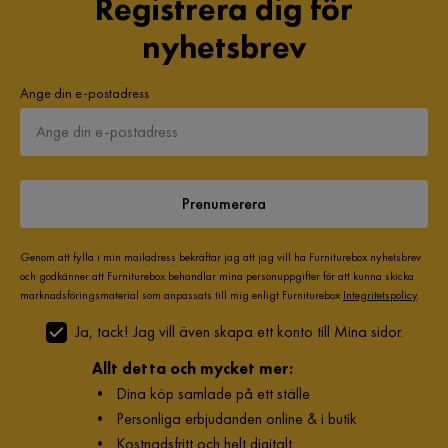
Registrera dig för
nyhetsbrev
Ange din e-postadress
Prenumerera
Genom att fylla i min mailadress bekräftar jag att jag vill ha Furniturebox nyhetsbrev
och godkänner att Furniturebox behandlar mina personuppgifter för att kunna skicka
marknadsföringsmaterial som anpassats till mig enligt Furniturebox
Integritetspolicy
.
Ja, tack! Jag vill även skapa ett konto till Mina sidor.
Allt detta och mycket mer:
•
Dina köp samlade på ett ställe
•
Personliga erbjudanden online & i butik
•
Kostnadsfritt och helt digitalt