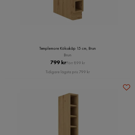
Templemore Köksskåp 15 cm, Brun
Brun
Pris
Original
799 kr
Förr 899 kr
Pris
Tidigare lägsta pris 799 kr