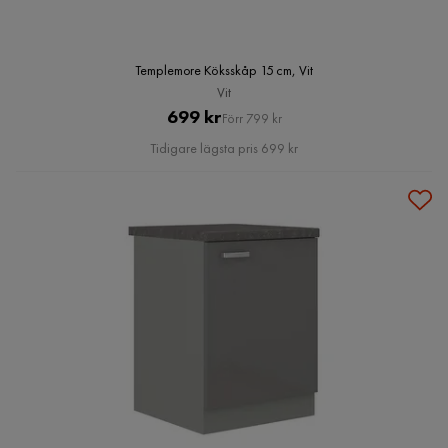
Templemore Köksskåp 15 cm, Vit
Vit
Pris
Original
699 kr
Förr 799 kr
Pris
Tidigare lägsta pris 699 kr