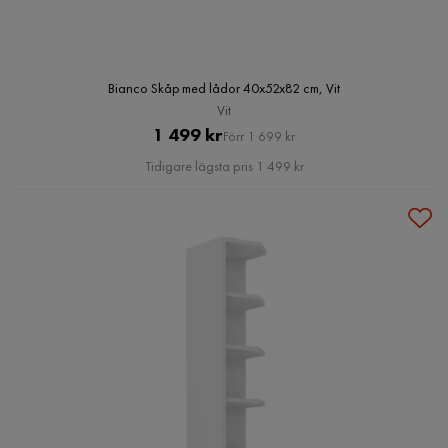
Bianco Skåp med lådor 40x52x82 cm, Vit
Vit
Pris
Original
1 499 kr
Förr 1 699 kr
Pris
Tidigare lägsta pris 1 499 kr