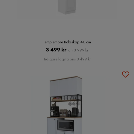
Templemore Köksskåp 40 cm
Pris
Original
3 499 kr
Förr 3 999 kr
Pris
Tidigare lägsta pris 3 499 kr