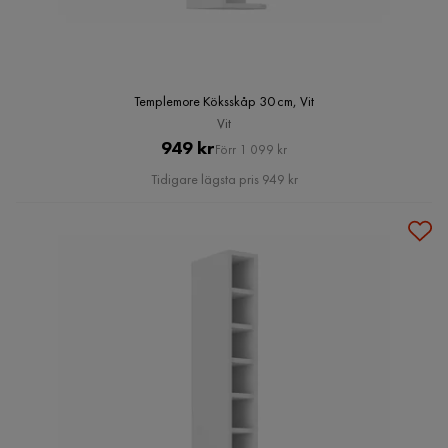
Templemore Köksskåp 30 cm, Vit
Vit
Pris
Original
949 kr
Förr 1 099 kr
Pris
Tidigare lägsta pris 949 kr