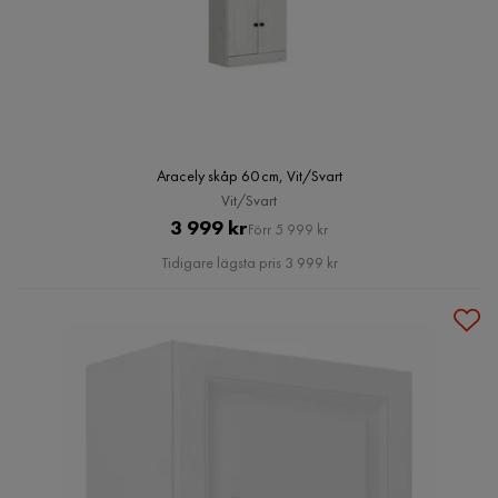
Aracely skåp 60 cm, Vit/Svart
Vit/Svart
Pris
Original
3 999 kr
Förr 5 999 kr
Pris
Tidigare lägsta pris 3 999 kr