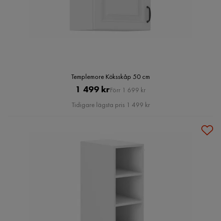
Templemore Köksskåp 50 cm
Pris
Original
1 499 kr
Förr 1 699 kr
Pris
Tidigare lägsta pris 1 499 kr