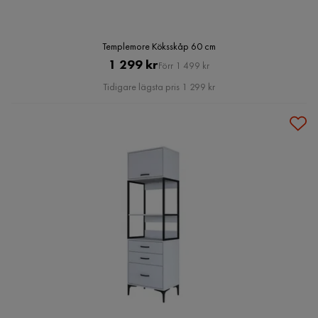
Templemore Köksskåp 60 cm
Pris
Original
1 299 kr
Förr 1 499 kr
Pris
Tidigare lägsta pris 1 299 kr