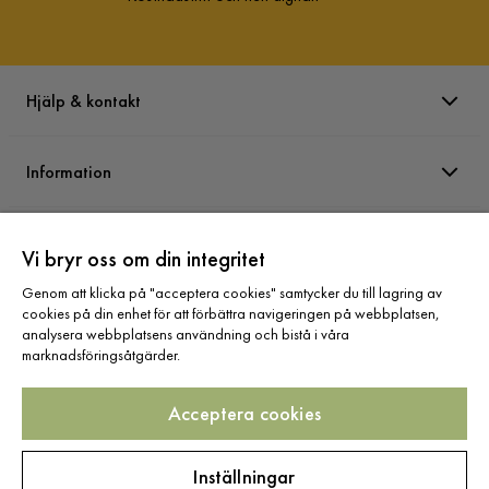
Hjälp & kontakt
Information
Varumärken
Vi bryr oss om din integritet
Genom att klicka på "acceptera cookies" samtycker du till lagring av
Sortiment
cookies på din enhet för att förbättra navigeringen på webbplatsen,
analysera webbplatsens användning och bistå i våra
marknadsföringsåtgärder.
Acceptera cookies
Följ oss
Inställningar