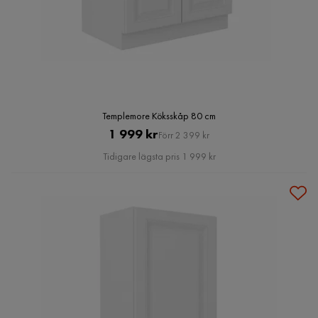
Templemore Köksskåp 80 cm
Pris
Original
1 999 kr
Förr 2 399 kr
Pris
Tidigare lägsta pris 1 999 kr