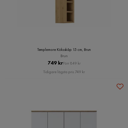
Templemore Köksskåp 15 cm, Brun
Brun
Pris
Original
749 kr
Förr 849 kr
Pris
Tidigare lägsta pris 749 kr