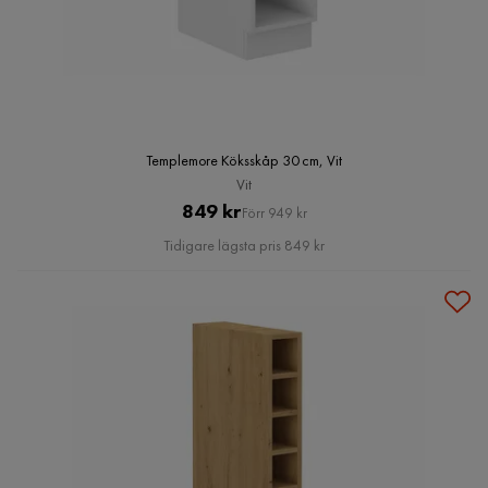
Templemore Köksskåp 30 cm, Vit
Vit
Pris
Original
849 kr
Förr 949 kr
Pris
Tidigare lägsta pris 849 kr