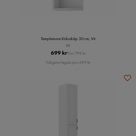
Templemore Köksskåp 30 cm, Vit
Vit
Pris
Original
699 kr
Förr 799 kr
Pris
Tidigare lägsta pris 699 kr