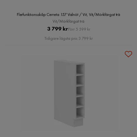
Flerfunktionsskåp Cerreta 157 Valnöt / Vit, Vit/Mörkfärgat trä
Vit/Mörkfärgat trä
Pris
Original
3 799 kr
Förr 5 599 kr
Pris
Tidigare lägsta pris 3 799 kr