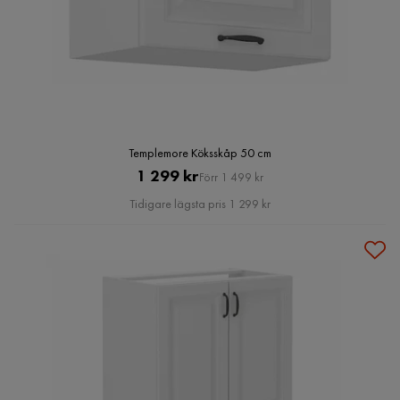
Templemore Köksskåp 50 cm
Pris
Original
1 299 kr
Förr 1 499 kr
Pris
Tidigare lägsta pris 1 299 kr