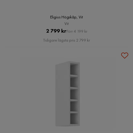
Eligius Högskåp, Vit
Vit
Pris
Original
2 799 kr
Förr 4 199 kr
Pris
Tidigare lägsta pris 2 799 kr