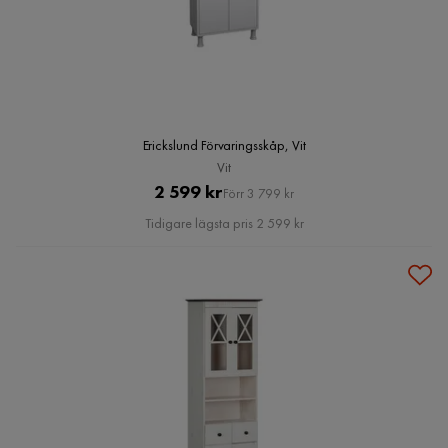
Erickslund Förvaringsskåp, Vit
Vit
Pris
Original
2 599 kr
Förr 3 799 kr
Pris
Tidigare lägsta pris 2 599 kr