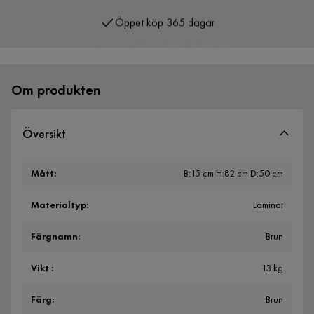
Öppet köp 365 dagar
Över 400 000 nöjda kunder
Om produkten
Översikt
Mått
:
B:15 cm H:82 cm D:50 cm
Materialtyp
:
Laminat
Färgnamn
:
Brun
Vikt
:
13 kg
Färg
:
Brun