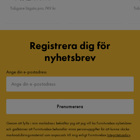
Pris
Tidigare lägsta pris 749 kr
Tid
Registrera dig för
nyhetsbrev
Ange din e-postadress
Prenumerera
Genom att fylla i min mailadress bekräftar jag att jag vill ha Furniturebox nyhetsbrev
och godkänner att Furniturebox behandlar mina personuppgifter för att kunna skicka
marknadsföringsmaterial som anpassats till mig enligt Furniturebox
Integritetspolicy
.