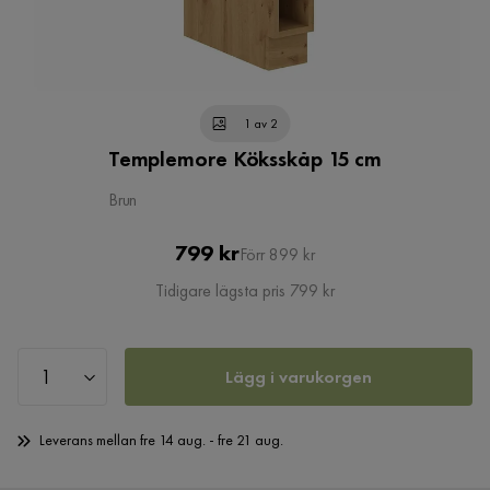
1 av 2
Templemore Köksskåp 15 cm
Brun
Pris
Original
799 kr
Förr 899 kr
Pris
Tidigare lägsta pris 799 kr
Lägg i varukorgen
Leverans mellan fre 14 aug. - fre 21 aug.