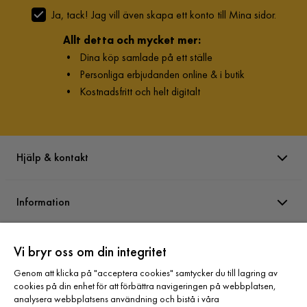
Ja, tack! Jag vill även skapa ett konto till Mina sidor.
Allt detta och mycket mer:
•
Dina köp samlade på ett ställe
•
Personliga erbjudanden online & i butik
•
Kostnadsfritt och helt digitalt
Hjälp & kontakt
Information
Varumärken
Vi bryr oss om din integritet
Genom att klicka på "acceptera cookies" samtycker du till lagring av
cookies på din enhet för att förbättra navigeringen på webbplatsen,
Sortiment
analysera webbplatsens användning och bistå i våra