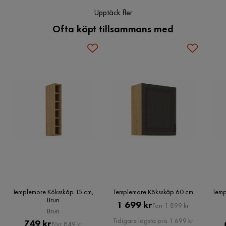
Upptäck fler
Ofta köpt tillsammans med
Templemore Köksskåp 15 cm,
Templemore Köksskåp 60 cm
Temp
Brun
Pris
Original
1 699 kr
Förr 1 899 kr
Brun
Pris
Tidigare lägsta pris 1 699 kr
Pris
Original
749 kr
Förr 849 kr