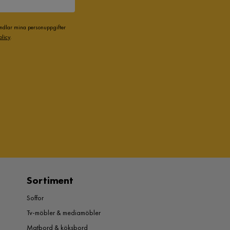
andlar mina personuppgifter
olicy
.
Sortiment
Soffor
Tv-möbler & mediamöbler
Matbord & köksbord