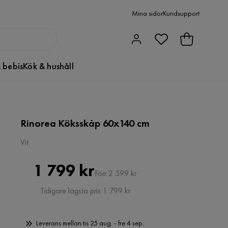
Mina sidor
Kundsupport
 bebis
Kök & hushåll
Rinorea Köksskåp 60x140 cm
Vit
Pris
Original
1 799 kr
Förr 2 599 kr
Pris
Tidigare lägsta pris 1 799 kr
Leverans mellan tis 25 aug. - fre 4 sep.