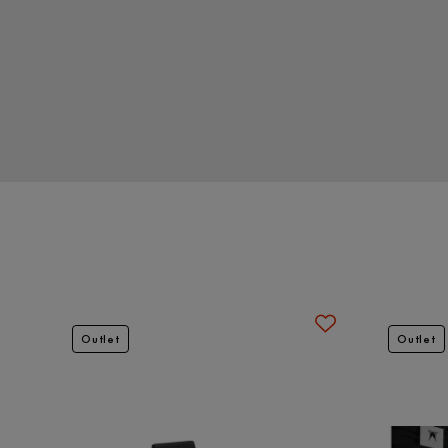
Montering krävs
Ja
Skötselråd
Torka av med lätt fuktig trasa.
Serie
Outlet
Outlet