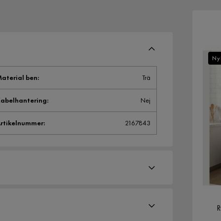
Ny
aterial ben
:
Trä
abelhantering
:
Nej
rtikelnummer
:
2167843
R