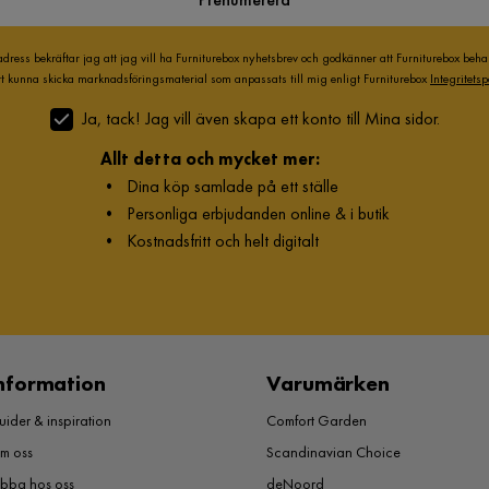
adress bekräftar jag att jag vill ha Furniturebox nyhetsbrev och godkänner att Furniturebox beh
att kunna skicka marknadsföringsmaterial som anpassats till mig enligt Furniturebox
Integritetsp
Ja, tack! Jag vill även skapa ett konto till Mina sidor.
Allt detta och mycket mer:
•
Dina köp samlade på ett ställe
•
Personliga erbjudanden online & i butik
•
Kostnadsfritt och helt digitalt
nformation
Varumärken
ider & inspiration
Comfort Garden
m oss
Scandinavian Choice
obba hos oss
deNoord