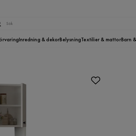
örvaring
Inredning & dekor
Belysning
Textilier & mattor
Barn &