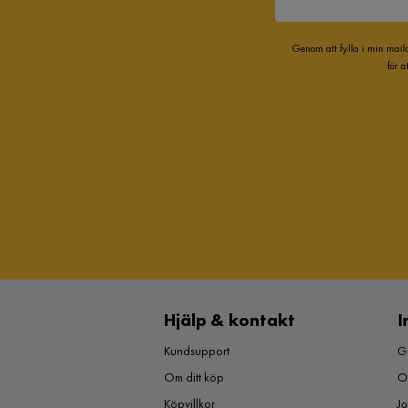
Genom att fylla i min mail
för 
Hjälp & kontakt
I
Kundsupport
Gu
Om ditt köp
O
Köpvillkor
J