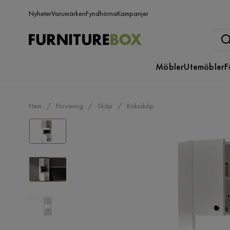
Nyheter
Varumärken
Fyndhörna
Kampanjer
Möbler
Utemöbler
F
Hem
Förvaring
Skåp
Köksskåp