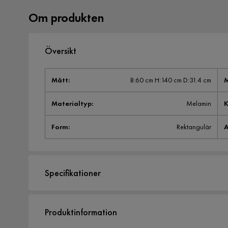
Om produkten
Översikt
Mått
:
B:60 cm H:140 cm D:31.4 cm
M
Materialtyp
:
Melamin
K
Form
:
Rektangulär
A
Specifikationer
Artikelnummer:
2167843
Produktinformation
Storlek