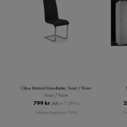
Cibus Matstol Konstläder, Svart / Krom
Svart / Krom
Pris
Original
799 kr
2
/st
Förr 1 299 kr
Pris
Tidigare lägsta pris 799 kr
Ti