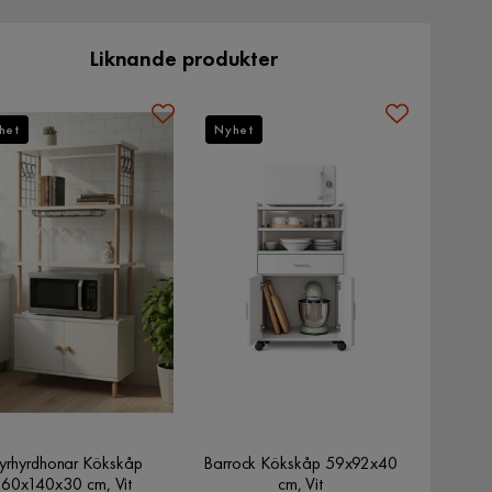
Liknande produkter
het
Nyhet
yrhyrdhonar Kökskåp
Barrock Kökskåp 59x92x40
60x140x30 cm, Vit
cm, Vit