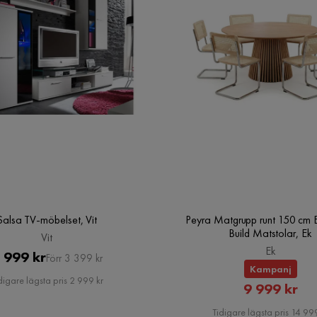
Salsa TV-möbelset, Vit
Peyra Matgrupp runt 150 cm 
Build Matstolar, Ek
Vit
Ek
Pris
Original
 999 kr
Förr 3 399 kr
Kampanj
Pris
digare lägsta pris 2 999 kr
Rabatte
9 999 kr
Pris
Tidigare lägsta pris 14 999