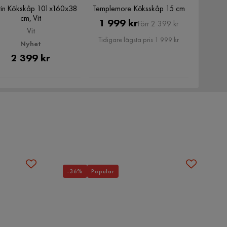
in Kökskåp 101x160x38
Templemore Köksskåp 15 cm
cm, Vit
Pris
Original
1 999 kr
Förr 2 399 kr
Vit
Pris
Tidigare lägsta pris 1 999 kr
Nyhet
Pris
2 399 kr
-36%
Populär