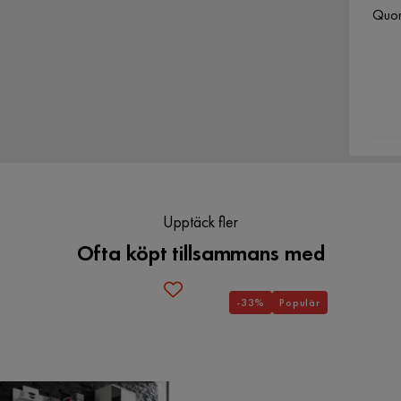
Quor
Vikt
25 kg
Färg
Vit
Upptäck fler
Ofta köpt tillsammans med
-33%
Populär