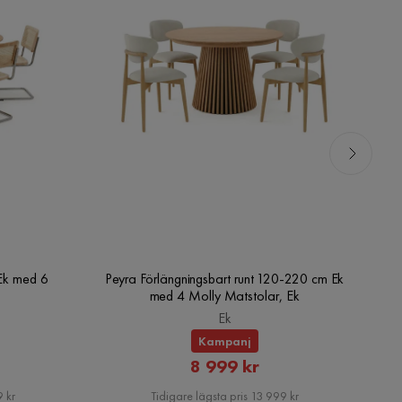
Ek med 6
Peyra Förlängningsbart runt 120-220 cm Ek
Pe
med 4 Molly Matstolar, Ek
Ek
Kampanj
rat
Rabatterat
8 999 kr
Pris
 kr
Tidigare lägsta pris 13 999 kr